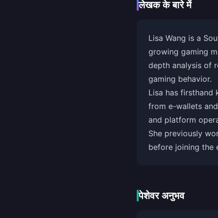
लेखक के बारे में
Lisa Wang is a Sou
growing gaming mar
depth analysis of 
gaming behavior.
Lisa has firsthand
from e-wallets and
and platform operat
She previously wo
before joining the 
पेशेवर अनुभव