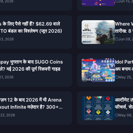
विश्लेषण
18, 2026
Jun 15, 
े लिए पैसे नहीं हैं? $62.69 वाले
Where W
O बंडल का विश्लेषण (जून 2026)
तारीख: 8 
डाउनलोड 
13, 2026
Jun 08,
pay भुगतान के बाद SUGO Coins
Idol Par
िले? मई 2026 की पूर्ण रिकवरी गाइड
अप बनाम 
01, 2026
May 25,
ीज़न 12 के बाद 2026 में भी Arena
अल्टीमेट
out Infinite मज़ेदार है? 300+
फीचर्स, 
के बाद मेरा ईमानदार फैसला
22, 2026
May 06,