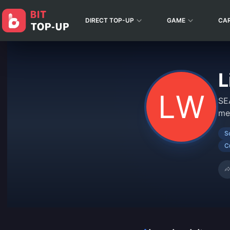
DIRECT TOP-UP
GAME
CA
L
SE
me
S
C