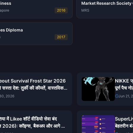
siness
Market Research Society C
gapore
2016
MRS
ies Diploma
e
2017
eout Survival Frost Star 2026
NIKKE ज
े सस्ता देश: तुर्की की कीमतें, वास्तविक
पूर्ण पैच
निष्पक्ष निष्कर्ष
गाइड
30, 2026
Jun 21, 
िया में Likee शॉर्ट वीडियो सेवा बंद
SuperLiv
ैल 2026): कॉइन्स, बैकअप और आगे के
बेहतरीन बं