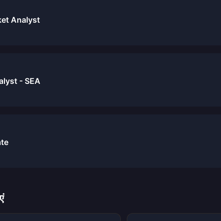
et Analyst
alyst - SEA
ate
एं