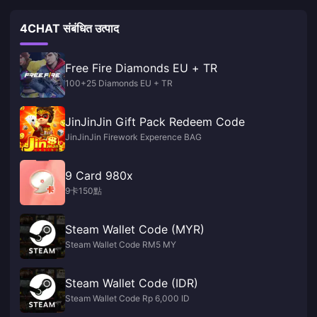
4CHAT संबंधित उत्पाद
Free Fire Diamonds EU + TR
100+25 Diamonds EU + TR
JinJinJin Gift Pack Redeem Code
JinJinJin Firework Experence BAG
9 Card 980x
9卡150點
Steam Wallet Code (MYR)
Steam Wallet Code RM5 MY
Steam Wallet Code (IDR)
Steam Wallet Code Rp 6,000 ID