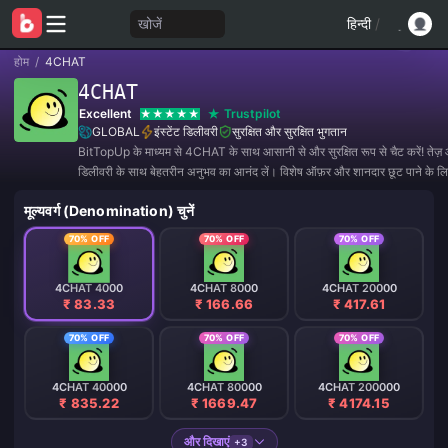
खोजें
हिन्दी
/
होम
/
4CHAT
4CHAT
Excellent
Trustpilot
GLOBAL
इंस्टेंट डिलीवरी
सुरक्षित और सुरक्षित भुगतान
BitTopUp के माध्यम से 4CHAT के साथ आसानी से और सुरक्षित रूप से चैट करें! तेज़
डिलीवरी के साथ बेहतरीन अनुभव का आनंद लें। विशेष ऑफ़र और शानदार छूट पाने के ल
जुड़ें! ✨
मूल्यवर्ग (Denomination) चुनें
70% OFF
70% OFF
70% OFF
4CHAT 4000
4CHAT 8000
4CHAT 20000
₹ 83.33
₹ 166.66
₹ 417.61
70% OFF
70% OFF
70% OFF
4CHAT 40000
4CHAT 80000
4CHAT 200000
₹ 835.22
₹ 1669.47
₹ 4174.15
और दिखाएं
+3