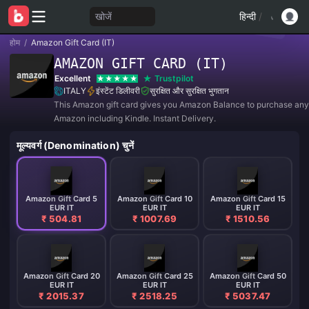
खोजें
हिन्दी
/
होम
/
Amazon Gift Card (IT)
AMAZON GIFT CARD (IT)
Excellent
Trustpilot
ITALY
इंस्टेंट डिलीवरी
सुरक्षित और सुरक्षित भुगतान
This Amazon gift card gives you Amazon Balance to purchase any
Amazon including Kindle. Instant Delivery.
मूल्यवर्ग (Denomination) चुनें
Amazon Gift Card 5
Amazon Gift Card 10
Amazon Gift Card 15
EUR IT
EUR IT
EUR IT
₹ 504.81
₹ 1007.69
₹ 1510.56
Amazon Gift Card 20
Amazon Gift Card 25
Amazon Gift Card 50
EUR IT
EUR IT
EUR IT
₹ 2015.37
₹ 2518.25
₹ 5037.47