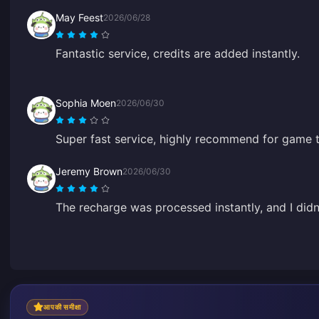
May Feest
2026/06/28
Fantastic service, credits are added instantly.
Sophia Moen
2026/06/30
Super fast service, highly recommend for game 
Jeremy Brown
2026/06/30
The recharge was processed instantly, and I didn’t
आपकी समीक्षा