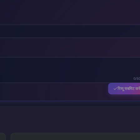
0/5
रिव्यू सबमिट करे