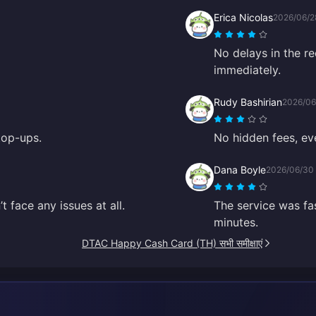
Erica Nicolas
2026/06/2
No delays in the r
immediately.
Rudy Bashirian
2026/06
top-ups.
No hidden fees, eve
Dana Boyle
2026/06/30
 face any issues at all.
The service was fa
minutes.
DTAC Happy Cash Card (TH) सभी समीक्षाएं