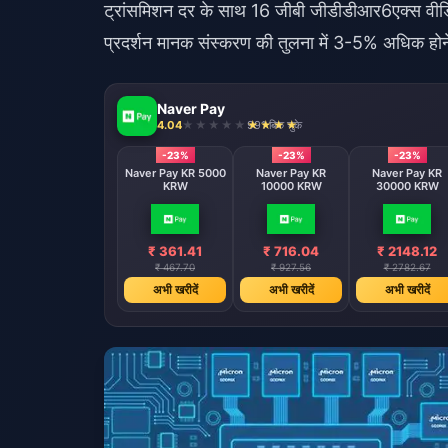
ट्रांसमिशन दर के साथ 16 जीबी जीडीडीआर6एक्स वीडिय
प्रदर्शन मानक संस्करण की तुलना में 3-5% अधिक होने
Naver Pay
4.04
991 बिक चुके
-23%
-23%
-23%
Naver Pay KR 5000
Naver Pay KR
Naver Pay KR
KRW
10000 KRW
30000 KRW
₹ 361.41
₹ 716.04
₹ 2148.12
₹ 467.70
₹ 927.56
₹ 2782.67
अभी खरीदें
अभी खरीदें
अभी खरीदें