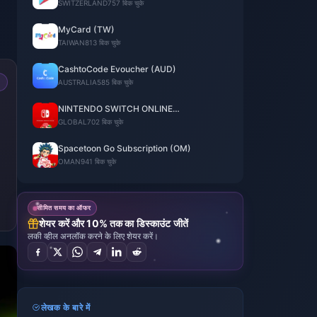
SWITZERLAND
757 बिक चुके
MyCard (TW)
TAIWAN
813 बिक चुके
CashtoCode Evoucher (AUD)
AUSTRALIA
585 बिक चुके
NINTENDO SWITCH ONLINE
MEMBERSHIP
GLOBAL
702 बिक चुके
Spacetoon Go Subscription (OM)
OMAN
941 बिक चुके
सीमित समय का ऑफर
शेयर करें और 10% तक का डिस्काउंट जीतें
लकी व्हील अनलॉक करने के लिए शेयर करें।
लेखक के बारे में