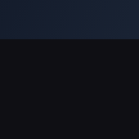
ानूनी
ेवा
ोपनीयता