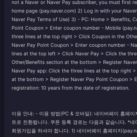
not a Naver or Naver Pay subscriber, you must first r
home page (pay.naver.com) 2) Log in with your Naver
Naver Pay Terms of Use) 3) - PC: Home > Benefits, 
Point Coupon > Enter coupon number - Mobile (pay.n
three lines at the top right > Click Coupon in the Oth
Naver Pay Point Coupon > Enter coupon number - Nav
lines at the top left > Click Naver Pay > Click the thr
Other/Benefits section at the bottom > Register Nav
Naver Pay app: Click the three lines at the top right 
at the bottom > Register Naver Pay Point Coupon > E
registration: 10 years from the date of registration.
이용 안내: - 이용 방법(PC & 모바일): 네이버페이 
트로 전환됩니다. 쿠폰 등록 경로는 다음과 같습니다. *네
회원가입을 하셔야 합니다. 1) 네이버페이 홈페이지(pay.na