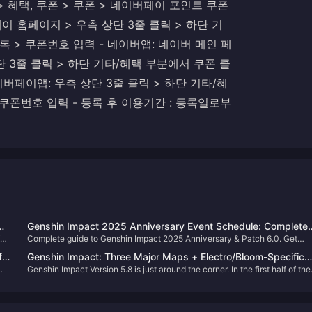
> 혜택, 쿠폰 > 쿠폰 > 네이버페이 포인트 쿠폰
버페이 홈페이지 > 우측 상단 3줄 클릭 > 하단 기
 > 쿠폰번호 입력 - 네이버앱: 네이버 메인 페
단 3줄 클릭 > 하단 기타/혜택 부분에서 쿠폰 클
이버페이앱: 우측 상단 3줄 클릭 > 하단 기타/혜
쿠폰번호 입력 - 등록 후 이용기간 : 등록일로부
&
Genshin Impact 2025 Anniversary Event Schedule: Complete
f-
Complete guide to Genshin Impact 2025 Anniversary & Patch 6.0. Get
Patch 6.0 Guide & New Character Banners
10,
release dates, new character banners, events & free rewards. Don’t miss
ff-
Genshin Impact: Three Major Maps + Electro/Bloom-Specific
out!
Genshin Impact Version 5.8 is just around the corner. In the first half of the
Bosses Arriving in Version 6.0!
update, characters Inéz and Setharli will be on rate-up, so Travelers who
are planning to pull for them—don’t miss the chance!