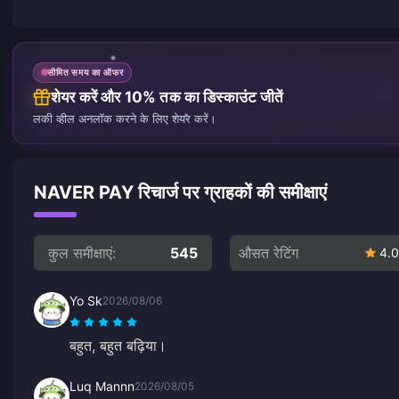
सीमित समय का ऑफर
शेयर करें और 10% तक का डिस्काउंट जीतें
लकी व्हील अनलॉक करने के लिए शेयर करें।
NAVER PAY रिचार्ज पर ग्राहकों की समीक्षाएं
कुल समीक्षाएं:
545
औसत रेटिंग
4.0
Yo Sk
2026/08/06
बहुत, बहुत बढ़िया।
Luq Mannn
2026/08/05