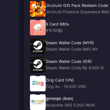
JinJinJin Gift Pack Redeem Code
JinJinJin Firework Experence BAG
9 Card 980x
9卡150點
Steam Wallet Code (MYR)
Steam Wallet Code RM5 MY
Steam Wallet Code (IDR)
Steam Wallet Code Rp 6,000 ID
Zing Card (VN)
Zing Xu - 10,000 VND
बुकनलाइफ़ (केआर)
Booknlife (KR) 5,000 WON