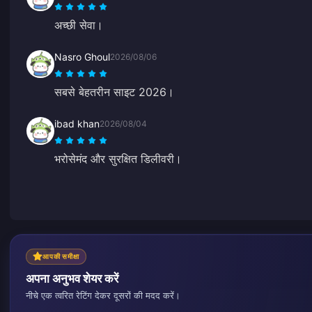
अच्छी सेवा।
Nasro Ghoul
2026/08/06
सबसे बेहतरीन साइट 2026।
ibad khan
2026/08/04
भरोसेमंद और सुरक्षित डिलीवरी।
आपकी समीक्षा
अपना अनुभव शेयर करें
नीचे एक त्वरित रेटिंग देकर दूसरों की मदद करें।