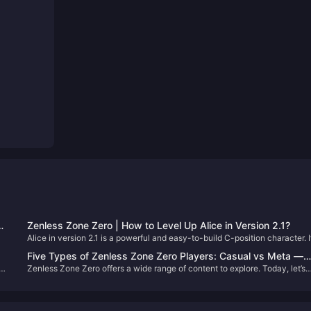
Zenless Zone Zero | How to Level Up Alice in Version 2.1?
Alice in version 2.1 is a powerful and easy-to-build C-position character. I
you just pulled her on your first try (congrats!), let’s go through how to
Five Types of Zenless Zone Zero Players: Casual vs Meta —
properly develop her. 😄
Zenless Zone Zero offers a wide range of content to explore. Today, let’s
Which One Are You?
break down the five main types of players you’ll find in the game.