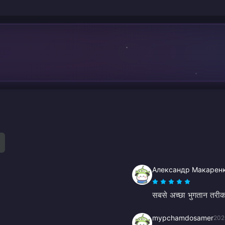
Александр Макарен
सबसे अच्छा भुगतान तरीक
mypchamdosamer
202