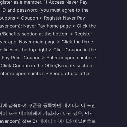
egister as a member. 1) Access Naver Pay
 ID and password (you must agree to the
Coupons > Coupon > Register Naver Pay
aver.com): Naver Pay home page > Click the
er/Benefits section at the bottom > Register
er app: Naver main page > Click the three
ee lines at the top right > Click Coupon in the
er Pay Point Coupon > Enter coupon number -
> Click Coupon in the Other/Benefits section
nter coupon number. - Period of use after
홈페이지에 접속하여 쿠폰을 등록하면 네이버페이 포인
이버 또는 네이버페이 가입자가 아닌 경우, 먼저
ver.com) 접속 2) 네이버 아이디와 비밀번호로