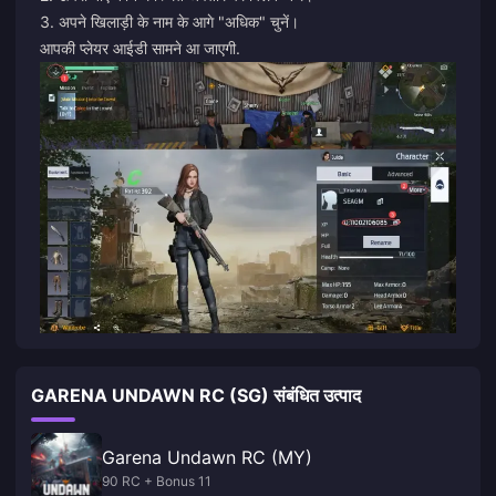
3. अपने खिलाड़ी के नाम के आगे "अधिक" चुनें।
आपकी प्लेयर आईडी सामने आ जाएगी.
GARENA UNDAWN RC (SG) संबंधित उत्पाद
Garena Undawn RC (MY)
90 RC + Bonus 11