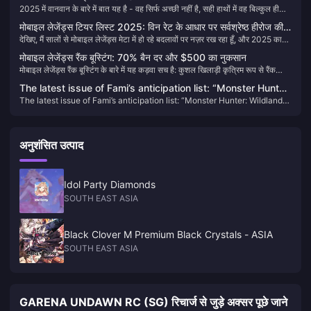
लेकर उन्नत प्रो कॉन्फ़िगरेशन, भूमिका-विशिष्ट कस्टमाइजेशन और बेहतर 2025 गेमप्ले
2025 में वानवान के बारे में बात यह है - वह सिर्फ अच्छी नहीं है, सही हाथों में वह बिल्कुल ही
प्रदर्शन के लिए समस्या निवारण के तरीके शामिल हैं।
जबरदस्त है। 59.81% विन रेट के साथ, पैसिव डैश के माध्यम से उसकी गतिशीलता, स्किल 2
मोबाइल लेजेंड्स टियर लिस्ट 2025: विन रेट के आधार पर सर्वश्रेष्ठ हीरोज की
पर वह महत्वपूर्ण बिल्ट-इन प्यूरिफाई, और वे गेम-एंडिंग अल्टीमेट रीसेट उसे गोल्ड लेन की
देखिए, मैं सालों से मोबाइल लेजेंड्स मेटा में हो रहे बदलावों पर नज़र रख रहा हूँ, और 2025 का
रैंकिंग
निर्विवाद रानी बनाते हैं। निश्चित रूप से, वह शुरुआत में कमजोर होती है (हम उस पर आएंगे),
साल तो बहुत ही शानदार रहा है। यह टियर लिस्ट वास्तविक विन रेट, बैन फ्रीक्वेंसी और रैंक में
लेकिन उसकी लेट-गेम प्रभुत्व और टैंक-पिघलाने की क्षमता? बेजोड़।
मोबाइल लेजेंड्स रैंक बूस्टिंग: 70% बैन दर और $500 का नुकसान
वास्तव में क्या काम कर रहा है, उसके आधार पर तैयार की गई है। चाहे आप एपिक हेल में फंसे हों
मोबाइल लेजेंड्स रैंक बूस्टिंग के बारे में यह कड़वा सच है: कुशल खिलाड़ी कृत्रिम रूप से रैंक
या मिथिकल ग्लोरी की ओर बढ़ रहे हों, यहाँ आपको उन हीरोज के बारे में जानने की ज़रूरत है जो
बढ़ाने के लिए आपके खाते तक पहुँचते हैं, लेकिन आप स्थायी प्रतिबंध, खाता चोरी और सेवा की
मायने रखते हैं।
The latest issue of Fami’s anticipation list: “Monster Hunter:
शर्तों के उल्लंघन सहित गंभीर परिणामों के साथ जुआ खेल रहे हैं। 70%+ तक पहुँचने वाली
The latest issue of Fami’s anticipation list: “Monster Hunter: Wildlands”
Wildlands” returns to the top of the list
पहचान दरों और प्रति टियर $10-300+ तक की लागत के साथ, वैध रैंकिंग रणनीतियाँ न
returns to the top of the list
केवल सुरक्षित हैं - वे लंबे समय में वास्तव में अधिक फायदेमंद हैं।
अनुशंसित उत्पाद
Idol Party Diamonds
SOUTH EAST ASIA
Black Clover M Premium Black Crystals - ASIA
SOUTH EAST ASIA
GARENA UNDAWN RC (SG) रिचार्ज से जुड़े अक्सर पूछे जाने