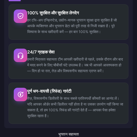
100% सुरक्षित और सुरक्षित लेनदेन
हर टॉप-अप एन्क्रिप्टेड, उद्योग-मानक भुगतान सुरक्षा द्वारा सुरक्षित है जो
आपके व्यक्तिगत और भुगतान डेटा को पूरी तरह से निजी रखता है। पूरे
विश्वास के साथ खरीदारी करें — हर बार 100% सुरक्षित।
24/7 ग्राहक सेवा
हमारी मित्रवत सहायता टीम आपकी खरीदारी से पहले, उसके दौरान और बाद
में मदद करने के लिए चौबीसों घंटे उपलब्ध है। जब भी आपको आवश्यकता हो
— दिन हो या रात, तेज़ और विश्वसनीय सहायता प्राप्त करें।
पूर्ण धन-वापसी (रिफंड) गारंटी
तेज़, विश्वसनीय डिलीवरी के साथ सबसे प्रतिस्पर्धी कीमतों का आनंद लें।
यदि आपका ऑर्डर कभी डिलीवर नहीं होता है या उसका उपयोग नहीं किया जा
सकता है, तो हम 100% रिफंड की गारंटी देते हैं — आपका पैसा हमेशा
सुरक्षित रहता है।
भुगतान सहायता