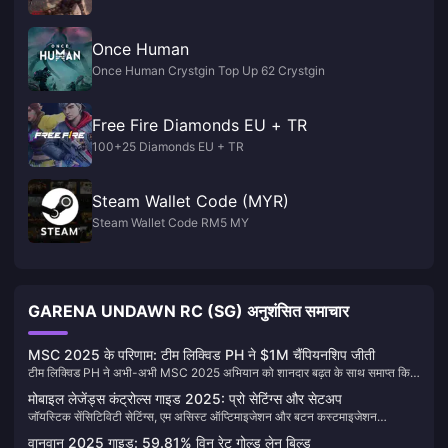
Once Human
Once Human Crystgin Top Up 62 Crystgin
Free Fire Diamonds EU + TR
100+25 Diamonds EU + TR
Steam Wallet Code (MYR)
Steam Wallet Code RM5 MY
GARENA UNDAWN RC (SG) अनुशंसित समाचार
MSC 2025 के परिणाम: टीम लिक्विड PH ने $1M चैंपियनशिप जीती
टीम लिक्विड PH ने अभी-अभी MSC 2025 अभियान को शानदार बढ़त के साथ समाप्त किया
है, जिसमें उन्होंने $1 मिलियन की पुरस्कार राशि जीती और अगले जनवरी में M7 वर्ल्ड
मोबाइल लेजेंड्स कंट्रोल्स गाइड 2025: प्रो सेटिंग्स और सेटअप
चैंपियनशिप में सबसे मजबूत विरोधियों में से एक बन गए। यहां MLBB एस्पोर्ट्स में परिणामों, मुख्य
जॉयस्टिक सेंसिटिविटी सेटिंग्स, एम असिस्ट ऑप्टिमाइजेशन और बटन कस्टमाइजेशन
अंशों और भविष्य के रुझानों के बारे में सभी जानकारी दी गई है।
रणनीतियों के साथ मोबाइल लेजेंड्स कंट्रोल्स में महारत हासिल करें। इसमें शुरुआती सेटअप से
वानवान 2025 गाइड: 59.81% विन रेट गोल्ड लेन बिल्ड