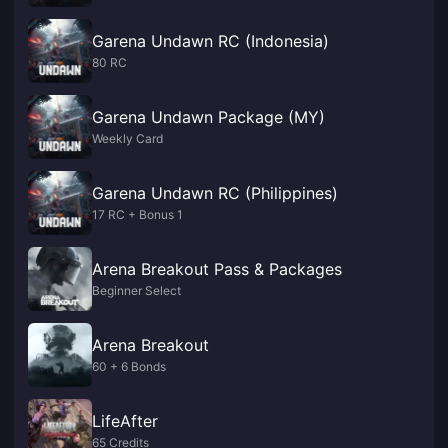
Garena Undawn RC (Indonesia)
80 RC
Garena Undawn Package (MY)
Weekly Card
Garena Undawn RC (Philippines)
17 RC + Bonus 1
Arena Breakout Pass & Packages
Beginner Select
Arena Breakout
60 + 6 Bonds
LifeAfter
65 Credits