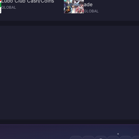
Ludo Club Cash/Coins
ade
GLOBAL
GLOBAL