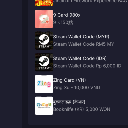
JinJinJin Firework Experence BAG
9 Card 980x
9卡150點
Steam Wallet Code (MYR)
Steam Wallet Code RM5 MY
Steam Wallet Code (IDR)
Steam Wallet Code Rp 6,000 ID
Zing Card (VN)
Zing Xu - 10,000 VND
बुकनलाइफ़ (केआर)
Booknlife (KR) 5,000 WON