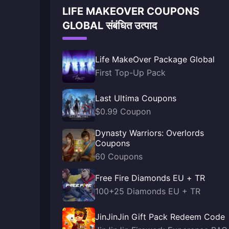
LIFE MAKEOVER COUPONS
GLOBAL संबंधित उत्पाद
Life MakeOver Package Global
First Top-Up Pack
Last Ultima Coupons
$0.99 Coupon
Dynasty Warriors: Overlords
Coupons
60 Coupons
Free Fire Diamonds EU + TR
100+25 Diamonds EU + TR
JinJinJin Gift Pack Redeem Code