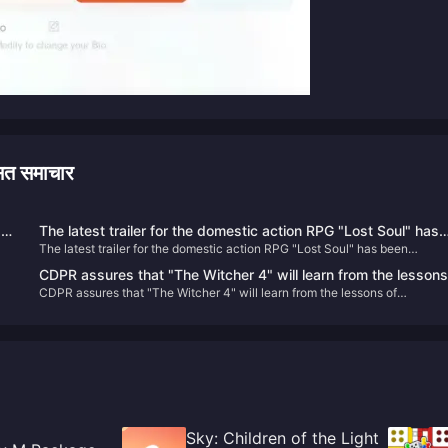
 समाचार
g
The latest trailer for the domestic action RPG "Lost Soul" has
The latest trailer for the domestic action RPG "Lost Soul" has been
been announced, and will be released on Steam and PS5 in
announced, and will be released on Steam and PS5 in 2025
2025
CDPR assures that "The Witcher 4" will learn from the lessons
CDPR assures that "The Witcher 4" will learn from the lessons of
of "Cyberpunk 2077": the development process will be more
"Cyberpunk 2077": the development process will be more rigorous and
rigorous and transparent
transparent
Sky: Children of the Light