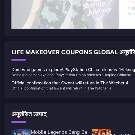
LIFE MAKEOVER COUPONS GLOBAL अनुशंसित
Domestic games explode! PlayStation China releases "Helpin
Domestic games explode! PlayStation China releases "Helping Chinese
Chinese Creations Go Global" 10th Anniversary Short Film
Creations Go Global" 10th Anniversary Short Film
Official confirmation that Gwent will return in The Witcher 4
Official confirmation that Gwent will return in The Witcher 4
अनुशंसित उत्पाद
Mobile Legends Bang Ba