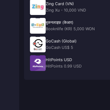
Zing Card (VN)
Zing Xu - 10,000 VND
बुकनलाइफ़ (केआर)
Booknlife (KR) 5,000 WON
GoCash (Global)
GoCash US$ 5
HitPoints USD
HitPoints 0.99 USD