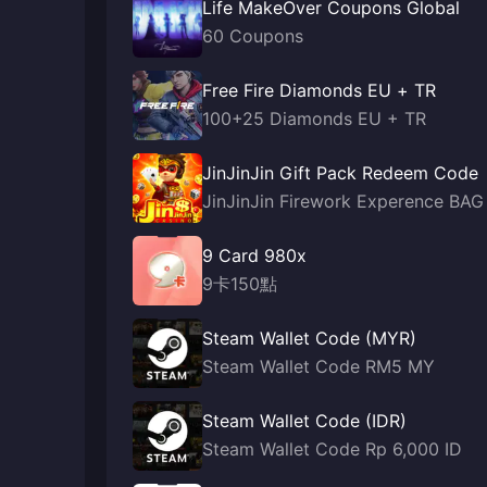
Life MakeOver Coupons Global
60 Coupons
Free Fire Diamonds EU + TR
100+25 Diamonds EU + TR
JinJinJin Gift Pack Redeem Code
JinJinJin Firework Experence BAG
9 Card 980x
9卡150點
Steam Wallet Code (MYR)
Steam Wallet Code RM5 MY
Steam Wallet Code (IDR)
Steam Wallet Code Rp 6,000 ID