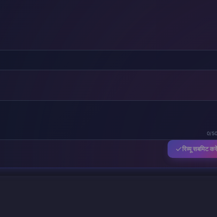
0/5
रिव्यू सबमिट करे