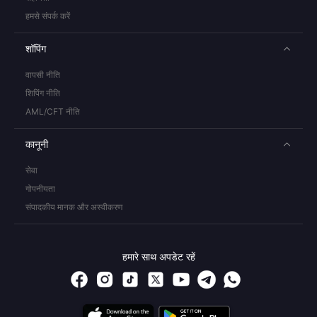
हमसे संपर्क करें
शॉपिंग
वापसी नीति
शिपिंग नीति
AML/CFT नीति
कानूनी
सेवा
गोपनीयता
संपादकीय मानक और अस्वीकरण
हमारे साथ अपडेट रहें