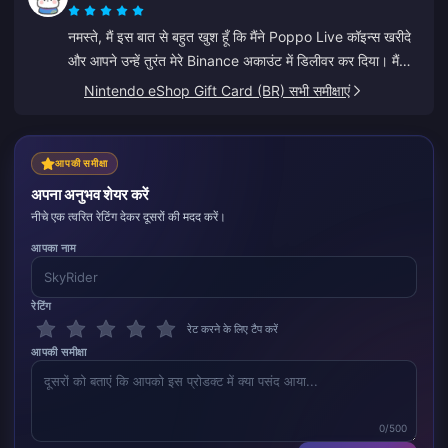
नमस्ते, मैं इस बात से बहुत खुश हूँ कि मैंने Poppo Live कॉइन्स खरीदे
और आपने उन्हें तुरंत मेरे Binance अकाउंट में डिलीवर कर दिया। मैं
आपके ऐप और इसके मार्गदर्शन से संतुष्ट हूँ। धन्यवाद, इसे ऐसे ही बनाए
Nintendo eShop Gift Card (BR) सभी समीक्षाएं
रखें।
आपकी समीक्षा
अपना अनुभव शेयर करें
नीचे एक त्वरित रेटिंग देकर दूसरों की मदद करें।
आपका नाम
रेटिंग
रेट करने के लिए टैप करें
आपकी समीक्षा
0/500