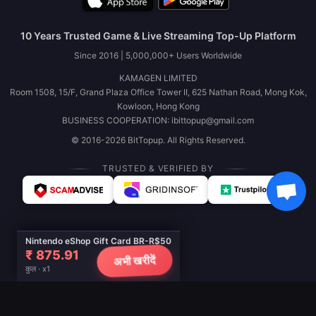
10 Years Trusted Game & Live Streaming Top-Up Platform
Since 2016 | 5,000,000+ Users Worldwide
KAMAGEN LIMITED
Room 1508, 15/F, Grand Plaza Office Tower II, 625 Nathan Road, Mong Kok,
Kowloon, Hong Kong
BUSINESS COOPERATION: ibittopup@gmail.com
© 2016-2026 BitTopup. All Rights Reserved.
TRUSTED & VERIFIED BY
Nintendo eShop Gift Card BR-R$50
₹ 875.91
अभी खरीदें
कुल · x1