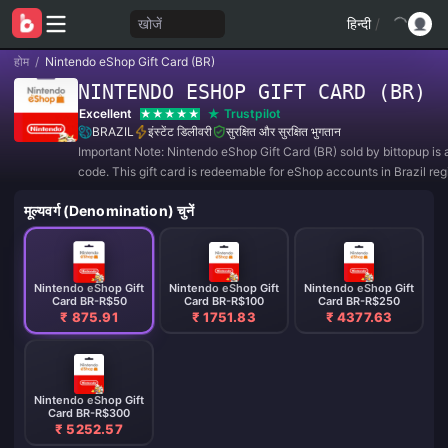
खोजें
हिन्दी
/
होम
/
Nintendo eShop Gift Card (BR)
NINTENDO ESHOP GIFT CARD (BR)
Excellent
Trustpilot
BRAZIL
इंस्टेंट डिलीवरी
सुरक्षित और सुरक्षित भुगतान
Important Note: Nintendo eShop Gift Card (BR) sold by bittopup is a
code. This gift card is redeemable for eShop accounts in Brazil reg
मूल्यवर्ग (Denomination) चुनें
Nintendo eShop Gift
Nintendo eShop Gift
Nintendo eShop Gift
Card BR-R$50
Card BR-R$100
Card BR-R$250
₹ 875.91
₹ 1751.83
₹ 4377.63
Nintendo eShop Gift
Card BR-R$300
₹ 5252.57