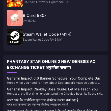
JinJinJin Firework Experence BAG
9 Card 980x
9卡150點
Steam Wallet Code (MYR)
Steam Wallet Code RM5 MY
PHANTASY STAR ONLINE 2 NEW GENESIS AC
EXCHANGE TICKET अनुशंसित समाचार
Genshin Impact 6.0 Banner Schedule: Your Complete Guide
Here’s what you need to know about September’s massive update.
to Flins, Lauma & Aino
Genshin Impact 6.0 drops September 10, 2025, bringing three new
Genshin Impact Chokley Boss Guide: Let Me Teach You
characters that’ll shake up the meta. We’re talking Flins (5-star
Honestly, the first time I encountered the Chokley boss, its flashy skills
How to Defeat This Sweet Monster Flawlessly
Electro), Lauma (5-star Dendro), and Aino (4-star Hydro) – plus some
completely overwhelmed me. But after repeated research and
seriously anticipated reruns. After digging through the leaked data and
खबर आई कि एनवीडिया एक नया हैंडहेल्ड कंसोल बना रहा है
practical testing, I found that while this guy seems complex, once you
official announcements, here’s everything you need to plan your pulls.
खबर आई कि एनवीडिया एक नया हैंडहेल्ड कंसोल बना रहा है
master the right strategy, defeating it isn't that difficult at all.
डेवलपर ब्लूबर टीम के अध्यक्ष का कहना है कि उन्हें साइलेंट हिल 2 रीमेक का