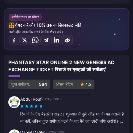
सीमित समय का ऑफर
शेयर करें और 10% तक का डिस्काउंट जीतें
लकी व्हील अनलॉक करने के लिए शेयर करें।
PHANTASY STAR ONLINE 2 NEW GENESIS AC
EXCHANGE TICKET रिचार्ज पर ग्राहकों की समीक्षाएं
कुल समीक्षाएं:
564
औसत रेटिंग
4.2
Abdul Rouf
2026/08/08
रिचार्ज के लिए बेहतरीन साइट। शुरुआत में मुझे संदेह था कि यह असली है
या नहीं, लेकिन कुछ समीक्षाएं पढ़ने के बाद मैंने एक छोटी राशि खरीदी। यह
2 मिनट से भी कम समय में आ गया, इसलिए मैं बहुत खुश हूँ।
Daniel Datilm
2026/08/06