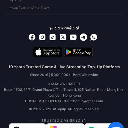
गोपनीयता
संपादकीय मानक और अस्वीकरण
हमारे साथ अपडेट रहें
10 Years Trusted Game & Live Streaming Top-Up Platform
Since 2016 | 5,000,000+ Users Worldwide
KAMAGEN LIMITED
Room 1508, 15/F, Grand Plaza Office Tower II, 625 Nathan Road, Mong Kok,
Kowloon, Hong Kong
BUSINESS COOPERATION: ibittopup@gmail.com
© 2016-2026 BitTopup. All Rights Reserved.
TRUSTED & VERIFIED BY