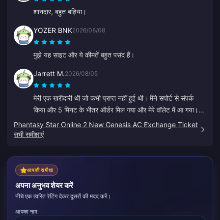
शानदार, बहुत बढ़िया।
YOZER BNK
2026/08/08
मुझे यह साइट और ये कीमतें बहुत पसंद हैं।
Jarrett M.
2026/08/05
मेरी एक खरीदारी थी जो कभी प्राप्त नहीं हुई थी। मैंने सपोर्ट से संपर्क
किया और 5 मिनट के भीतर ऑर्डर मिल गया और मेरे वॉलेट में आ गया।
बहुत ही पेशेवर और विनम्र। मैं टॉप-अप के लिए सभी को इस जगह की
Phantasy Star Online 2 New Genesis AC Exchange Ticket
सलाह देता हूँ।
सभी समीक्षाएं
आपकी समीक्षा
अपना अनुभव शेयर करें
नीचे एक त्वरित रेटिंग देकर दूसरों की मदद करें।
आपका नाम