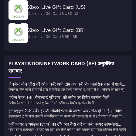
Xbox Live Gift Card (US)
Xbox Live Gift Card 5 USD US
Xbox Live Gift Card (BR)
Xbox Live Gift Card 5 BRL BR
PLAYSTATION NETWORK CARD (SE) अनुशंसित
समाचार
ज़ेनलेस ज़ोन ज़ीरो की खोज करें: अभी टॉप अप करें और साहसिक कार्य में शामिल
ज़ेनलेस ज़ोन ज़ीरो होयोवर्स द्वारा विकसित एक शहरी फंतासी एआरपीजी है। भविष्य के शहर न्यू
हों!
एरिडु में स्थापित, यह गेम खिलाड़ियों को एक ऐसी दुनिया में ले जाता है जहां "हॉलोज़" के नाम से
"टॉम्ब रेडर: I-III रीमास्टर्ड एडिशन" को स्टीम पर विशेष प्रशंसा मिली
जानी जाने वाली एक रहस्यमय प्राकृतिक आपदा ने वास्तविकता को बदल दिया है। खिलाड़ी
"टॉम्ब रेडर: I-III रीमास्टर्ड एडिशन" को स्टीम पर विशेष प्रशंसा मिली
"प्रॉक्सी" की भूमिका निभाते हैं जो इस अराजक दुनिया में घूमते हैं, खतरनाक प्राणियों से लड़ते हैं
और छिपी हुई सच्चाइयों को उजागर करते हैं। गेम एक अद्वितीय गेमिंग अनुभव बनाने के लिए
हेलराइज़र 2 के सर्वर इसकी लोकप्रियता के कारण ओवरलोड हो गए हैं। निदेशक
रोमांचक लड़ाई, आकर्षक कहानी और पात्रों की एक विविध भूमिका को जोड़ता है।
हेलराइज़र 2 के सर्वर इसकी लोकप्रियता के कारण ओवरलोड हो गए हैं। निदेशक ने कहा कि
ने कहा कि इन-गेम खरीदारी के लिए जितना संभव हो सके P2W से बचना चाहिए।
इन-गेम खरीदारी के लिए जितना संभव हो सके P2W से बचना चाहिए।
फ्री फायर डायमंड्स (टीएच) का टॉप अप कैसे करें या फ्री फायर डायमंड्स
फ्री फायर डायमंड्स (टीएच) का टॉप अप कैसे करें या फ्री फायर डायमंड्स (टीएच) कैसे खरीदें
(टीएच) कैसे खरीदें