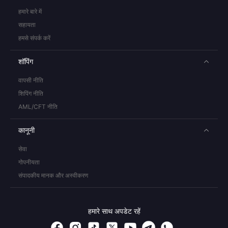
हमारे बारे में
सहायता
हमसे संपर्क करें
शॉपिंग
वापसी नीति
शिपिंग नीति
AML/CFT नीति
कानूनी
सेवा
गोपनीयता
संपादकीय मानक और अस्वीकरण
हमारे साथ अपडेट रहें