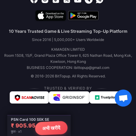
10 Years Trusted Game & Live Streaming Top-Up Platform
Since 2016 | 5,000,000+ Users Worldwide
KAMAGEN LIMITED
Room 1508, 15/F, Grand Plaza Office Tower II, 625 Nathan Road, Mong Kok,
Kowloon, Hong Kong
BUSINESS COOPERATION: ibittopup@gmail.com
© 2016-2026 BitTopup. All Rights Reserved.
TRUSTED & VERIFIED BY
PSN Card 100 SEK SE
₹ 905.95
अभी खरीदें
कुल · x1