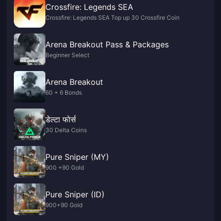
Crossfire: Legends SEA
Crossfire: Legends SEA Top up 30 Crossfire Coin
Arena Breakout Pass & Packages
Beginner Select
Arena Breakout
60 + 6 Bonds
डेल्टा फोर्स
30 Delta Coins
Pure Sniper (MY)
900 +90 Gold
Pure Sniper (ID)
900+90 Gold