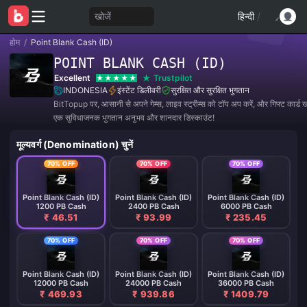
खोजें
हिन्दी
/
होम
/
Point Blank Cash (ID)
POINT BLANK CASH (ID)
Excellent
Trustpilot
INDONESIA
इंस्टेंट डिलीवरी
सुरक्षित और सुरक्षित भुगतान
BitTopup पर, आसानी से अपने गेम्स, लाइव स्ट्रीम्स को टॉप अप करें, और गिफ्ट कार्ड खर
एक सुविधाजनक भुगतान अनुभव और शानदार डिस्काउंट!
मूल्यवर्ग (Denomination) चुनें
70% OFF
70% OFF
70% OFF
Point Blank Cash (ID)
Point Blank Cash (ID)
Point Blank Cash (ID)
1200 PB Cash
2400 PB Cash
6000 PB Cash
₹ 46.51
₹ 93.99
₹ 235.45
70% OFF
70% OFF
70% OFF
Point Blank Cash (ID)
Point Blank Cash (ID)
Point Blank Cash (ID)
12000 PB Cash
24000 PB Cash
36000 PB Cash
₹ 469.93
₹ 939.86
₹ 1409.79