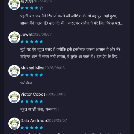
黎大明
2026/08/07
पहली बार जब मैंने रिचार्ज करने की कोशिश की तो वह पूरा नहीं हुआ,
शायद मैंने गलत ID डाल दी थी। कस्टमर सर्विस ने मेरे लिए रिफंड प्रोसेस
कर दिया। दूसरी कोशिश बिना किसी समस्या के सफल रही। मैं इस साइट
Jewel
2026/08/07
का उपयोग करना जारी रखूँगा।
मुझे यह ऐप बहुत पसंद है क्योंकि इसे इस्तेमाल करना आसान है और मेरे
कॉइन्स आने में समय नहीं लगता, वे तुरंत आ जाते हैं। इस ऐप के लिए
धन्यवाद!
Muksal Mina
2026/08/08
भरोसेमंद।
Victor Cobos
2026/08/06
बहुत अच्छी सेवा, धन्यवाद।
Galo Andrade
2026/08/07