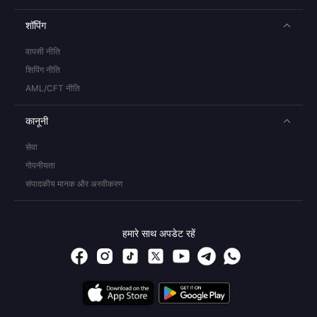
शॉपिंग
वापसी नीति
शिपिंग नीति
AML/CFT नीति
कानूनी
सेवा
गोपनीयता
संपादकीय मानक और अस्वीकरण
हमारे साथ अपडेट रहें