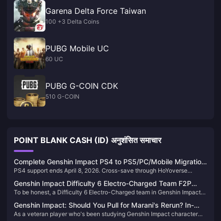
Garena Delta Force Taiwan
100 +3 Delta Coins
PUBG Mobile UC
60 UC
PUBG G-COIN CDK
510 G-COIN
POINT BLANK CASH (ID) अनुशंसित समाचार
Complete Genshin Impact PS4 to PS5/PC/Mobile Migration
PS4 support ends April 8, 2026. Cross-save through HoYoverse
Guide: Saves, Purchases & Settings
account linking preserves all progress. Genesis Crystals remain
Genshin Impact Difficulty 6 Electro-Charged Team F2P
platform-locked—convert to Primogems for cross-platform use.
To be honest, a Difficulty 6 Electro-Charged team in Genshin Impact
Guide: Abyss Corridors Team Compositions and Combat
might be the smartest choice for F2P players to clear the Abyss
Tips
Genshin Impact: Should You Pull for Marani's Rerun? In-
Corridors. We'll use 4-star characters as the core, relying on the
As a veteran player who's been studying Genshin Impact character
depth 5.8 Version Analysis to Help You Decide
Electro-Charged reaction mechanism to achieve high damage output