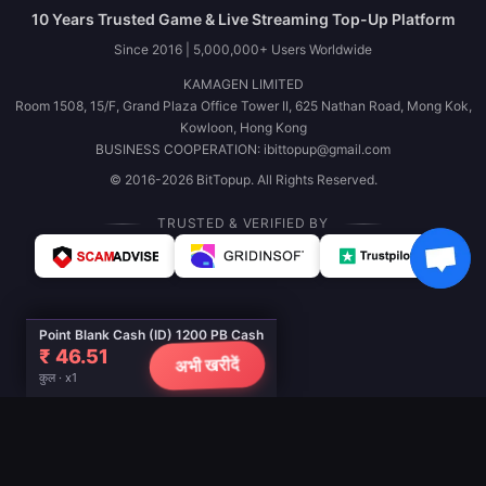
10 Years Trusted Game & Live Streaming Top-Up Platform
Since 2016 | 5,000,000+ Users Worldwide
KAMAGEN LIMITED
Room 1508, 15/F, Grand Plaza Office Tower II, 625 Nathan Road, Mong Kok,
Kowloon, Hong Kong
BUSINESS COOPERATION: ibittopup@gmail.com
© 2016-2026 BitTopup. All Rights Reserved.
TRUSTED & VERIFIED BY
Point Blank Cash (ID) 1200 PB Cash
₹ 46.51
अभी खरीदें
कुल · x1