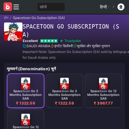
खोजें
हिन्दी
/
होम
/
Spacetoon Go Subscription (SA)
SPACETOON GO SUBSCRIPTION (S
A)
Excellent
Trustpilot
SAUDI ARABIA
इंस्टेंट डिलीवरी
सुरक्षित और सुरक्षित भुगतान
Important Note: Spacetoon Go Subscription (SA) sold by bittopup a
for Saudi Arabia only
मूल्यवर्ग (Denomination) चुनें
Spacetoon Go 3
Spacetoon Go 3
Spacetoon Go 12
Months Subscription
Months Subscription
Months Subscription
SAR
SAR
SAR
₹ 1322.59
₹ 1322.59
₹ 3967.77
Spacetoon Go 12