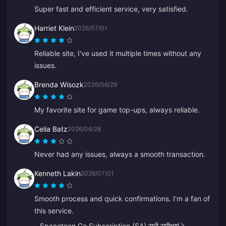
Super fast and efficient service, very satisfied.
Harriet Klein
2026/07/01
Reliable site, I've used it multiple times without any
issues.
Brenda Wisozk
2026/06/29
My favorite site for game top-ups, always reliable.
Celia Batz
2026/06/28
Never had any issues, always a smooth transaction.
Kenneth Lakin
2026/07/01
Smooth process and quick confirmations. I’m a fan of
this service.
Spacetoon Go Subscription (SA) सभी समीक्षाएं