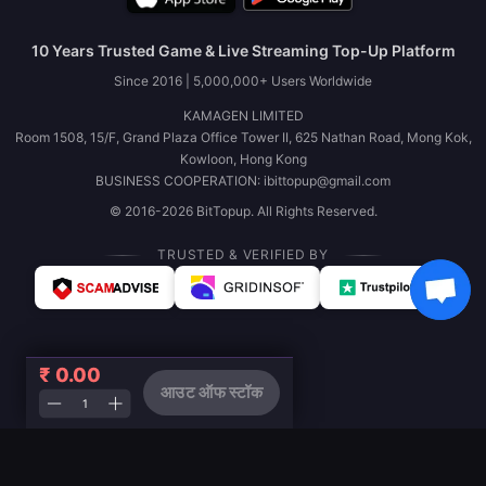
10 Years Trusted Game & Live Streaming Top-Up Platform
Since 2016 | 5,000,000+ Users Worldwide
KAMAGEN LIMITED
Room 1508, 15/F, Grand Plaza Office Tower II, 625 Nathan Road, Mong Kok,
Kowloon, Hong Kong
BUSINESS COOPERATION: ibittopup@gmail.com
© 2016-2026 BitTopup. All Rights Reserved.
TRUSTED & VERIFIED BY
₹ 0.00
आउट ऑफ स्टॉक