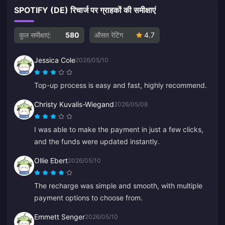
SPOTIFY (DE) रिचार्ज पर ग्राहकों की समीक्षाएं
कुल समीक्षाएं:
580
औसत रेटिंग
4.7
Jessica Cole
2026/05/10
Top-up process is easy and fast, highly recommend.
Christy Kuvalis-Wiegand
2026/05/08
I was able to make the payment in just a few clicks,
and the funds were updated instantly.
Ollie Ebert
2026/05/10
The recharge was simple and smooth, with multiple
payment options to choose from.
Emmett Senger
2026/05/10