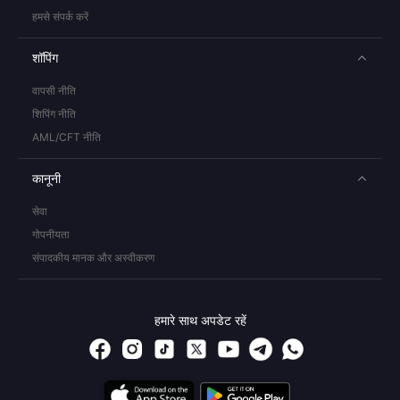
हमसे संपर्क करें
शॉपिंग
वापसी नीति
शिपिंग नीति
AML/CFT नीति
कानूनी
सेवा
गोपनीयता
संपादकीय मानक और अस्वीकरण
हमारे साथ अपडेट रहें