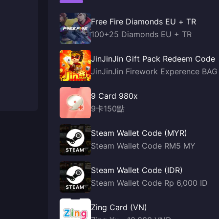
Free Fire Diamonds EU + TR
100+25 Diamonds EU + TR
JinJinJin Gift Pack Redeem Code
JinJinJin Firework Experence BAG
9 Card 980x
9卡150點
Steam Wallet Code (MYR)
Steam Wallet Code RM5 MY
Steam Wallet Code (IDR)
Steam Wallet Code Rp 6,000 ID
Zing Card (VN)