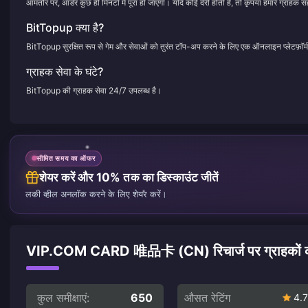
आमतौर पर, ऑर्डर कुछ ही मिनटों में पूरा हो जाएगा। यदि कोई देरी होती है, तो कृपया हमारे ग्राहक सह
BitTopup क्या है?
BitTopup सुरक्षित रूप से गेम और सेवाओं को तुरंत टॉप-अप करने के लिए एक ऑनलाइन प्लेटफ़ॉर्म
ग्राहक सेवा के घंटे?
BitTopup की ग्राहक सेवा 24/7 उपलब्ध है।
सीमित समय का ऑफर
शेयर करें और 10% तक का डिस्काउंट जीतें
लकी व्हील अनलॉक करने के लिए शेयर करें।
VIP.COM CARD 唯品卡 (CN) रिचार्ज पर ग्राहकों की 
कुल समीक्षाएं:
650
औसत रेटिंग
4.7