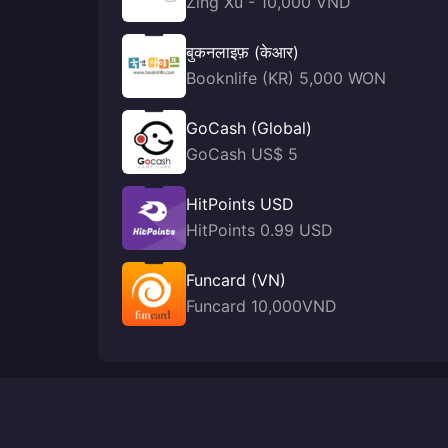
Zing Xu - 10,000 VND
बुकनलाइफ़ (केआर)
Booknlife (KR) 5,000 WON
GoCash (Global)
GoCash US$ 5
HitPoints USD
HitPoints 0.99 USD
Funcard (VN)
Funcard 10,000VND