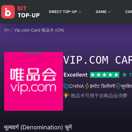
DIRECT TOP-UP
GAME
CA
होम
/
Vip.com Card 唯品卡 (CN)
VIP.COM C
Excellent
T
CHINA
इंस्टेंट डिलीवरी
सुरक्ष
唯品卡可用于在唯品会消费
मूल्यवर्ग (Denomination) चुनें