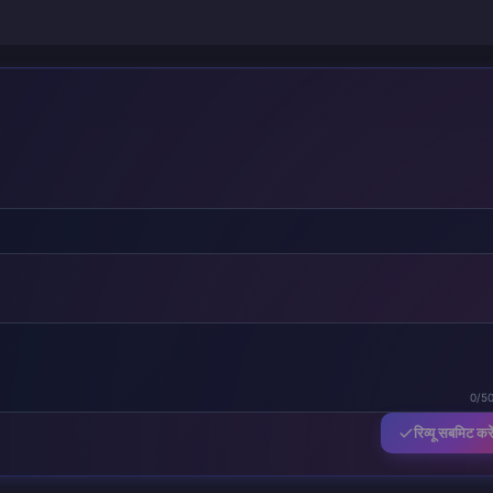
0/5
रिव्यू सबमिट करे