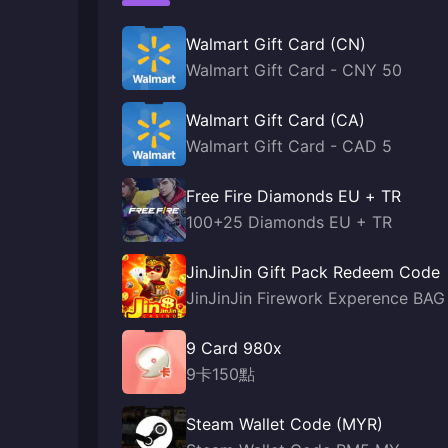
Walmart Gift Card (CN)
Walmart Gift Card - CNY 50
Walmart Gift Card (CA)
Walmart Gift Card - CAD 5
Free Fire Diamonds EU + TR
100+25 Diamonds EU + TR
JinJinJin Gift Pack Redeem Code
JinJinJin Firework Experence BAG
9 Card 980x
9卡150點
Steam Wallet Code (MYR)