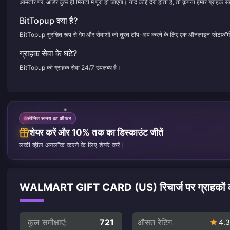
आमतौर पर, ऑर्डर कुछ ही मिनटों में पूरा हो जाएगा। यदि कोई देरी होती है, तो कृपया हमारे ग्राहक सह
BitTopup क्या है?
BitTopup सुरक्षित रूप से गेम और सेवाओं को तुरंत टॉप-अप करने के लिए एक ऑनलाइन प्लेटफ़ॉर्म
ग्राहक सेवा के घंटे?
BitTopup की ग्राहक सेवा 24/7 उपलब्ध है।
सीमित समय का ऑफर
शेयर करें और 10% तक का डिस्काउंट जीतें
लकी व्हील अनलॉक करने के लिए शेयर करें।
WALMART GIFT CARD (US) रिचार्ज पर ग्राहकों की 
कुल समीक्षाएं:
721
औसत रेटिंग
4.3