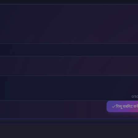
0/5
रिव्यू सबमिट करे