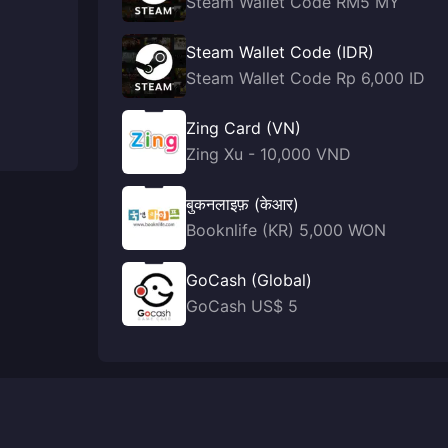
Steam Wallet Code RM5 MY
Steam Wallet Code (IDR)
Steam Wallet Code Rp 6,000 ID
Zing Card (VN)
Zing Xu - 10,000 VND
बुकनलाइफ़ (केआर)
Booknlife (KR) 5,000 WON
GoCash (Global)
GoCash US$ 5