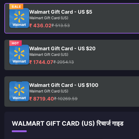
SALE
Walmart Gift Card - US $5
Walmart Gift Card (US)
₹ 436.02
₹ 513.53
HOT
Walmart Gift Card - US $20
Walmart Gift Card (US)
₹ 1744.07
₹ 2054.13
Walmart Gift Card - US $100
Walmart Gift Card (US)
₹ 8719.40
₹ 10269.59
WALMART GIFT CARD (US) रिचार्ज गाइड