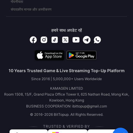
गोपनीयता
संपादकीय मानक और अस्वीकरण
हमारे साथ अपडेट रहें
10 Years Trusted Game & Live Streaming Top-Up Platform
Since 2016 | 5,000,000+ Users Worldwide
KAMAGEN LIMITED
Room 1508, 15/F, Grand Plaza Office Tower II, 625 Nathan Road, Mong Kok,
Kowloon, Hong Kong
BUSINESS COOPERATION: ibittopup@gmail.com
© 2016-2026 BitTopup. All Rights Reserved.
TRUSTED & VERIFIED BY