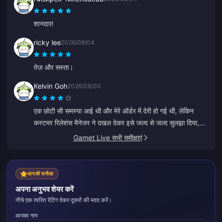
शानदार!
ricky lee
2026/08/04
तेज़ और सस्ता।
Kelvin Goh
2026/08/05
एक छोटी सी समस्या आई थी और मेरे ऑर्डर में देरी हो गई थी, लेकिन
कस्टमर रिलेशंस मैनेजर ने दखल देकर इसे जल्द से जल्द सुलझा दिया,
और मुआवज़ा देने के अपने वादे को भी पूरा किया। एक संतोषजनक
Gamet Live सभी समीक्षाएं
परिणाम, मैं इस प्रयास की सराहना करता हूँ। धन्यवाद!
आपकी समीक्षा
अपना अनुभव शेयर करें
नीचे एक त्वरित रेटिंग देकर दूसरों की मदद करें।
आपका नाम