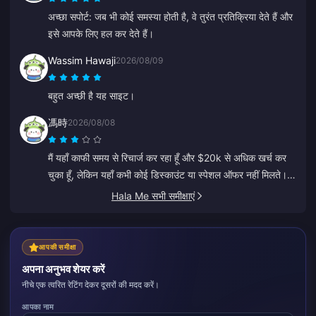
अच्छा सपोर्ट: जब भी कोई समस्या होती है, वे तुरंत प्रतिक्रिया देते हैं और
इसे आपके लिए हल कर देते हैं।
Wassim Hawaji
2026/08/09
बहुत अच्छी है यह साइट।
馮時
2026/08/08
मैं यहाँ काफी समय से रिचार्ज कर रहा हूँ और $20k से अधिक खर्च कर
चुका हूँ, लेकिन यहाँ कभी कोई डिस्काउंट या स्पेशल ऑफर नहीं मिलते।
अन्य प्लेटफॉर्म कूपन या कैशबैक देते हैं। वफादार ग्राहकों के लिए कोई
Hala Me सभी समीक्षाएं
रिवॉर्ड न देखना निराशाजनक है।
आपकी समीक्षा
अपना अनुभव शेयर करें
नीचे एक त्वरित रेटिंग देकर दूसरों की मदद करें।
आपका नाम