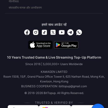
गोपनीयता
संपादकीय मानक और अस्वीकरण
हमारे साथ अपडेट रहें
10 Years Trusted Game & Live Streaming Top-Up Platform
Since 2016 | 5,000,000+ Users Worldwide
KAMAGEN LIMITED
Room 1508, 15/F, Grand Plaza Office Tower II, 625 Nathan Road, Mong Kok,
Kowloon, Hong Kong
BUSINESS COOPERATION: ibittopup@gmail.com
© 2016-2026 BitTopup. All Rights Reserved.
TRUSTED & VERIFIED BY