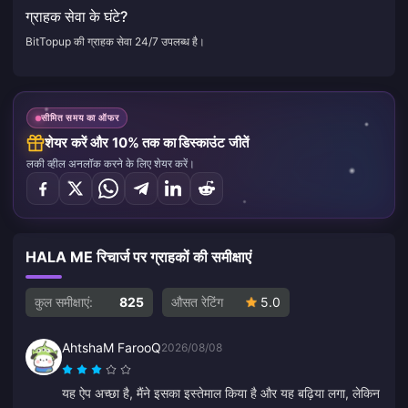
ग्राहक सेवा के घंटे?
BitTopup की ग्राहक सेवा 24/7 उपलब्ध है।
सीमित समय का ऑफर
शेयर करें और 10% तक का डिस्काउंट जीतें
लकी व्हील अनलॉक करने के लिए शेयर करें।
HALA ME रिचार्ज पर ग्राहकों की समीक्षाएं
कुल समीक्षाएं:
825
औसत रेटिंग
5.0
AhtshaM FarooQ
2026/08/08
यह ऐप अच्छा है, मैंने इसका इस्तेमाल किया है और यह बढ़िया लगा, लेकिन