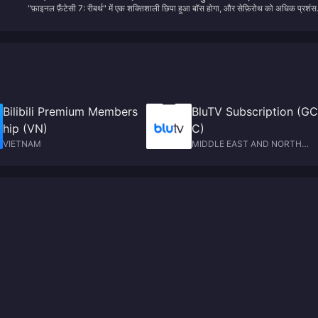
"फ़ाइनल फ़ैंटेसी 7: रीबर्थ" में एक शक्तिशाली छिपा हुआ बॉस होगा, और सेफ़िरोथ को अधिक प्रशं
अधिक प्रशंसक मिल सकते हैं
मिल सकते हैं
Bilibili Premium Members
BluTV Subscription (GC
hip (VN)
C)
VIETNAM
MIDDLE EAST AND NORTH
AFRICA