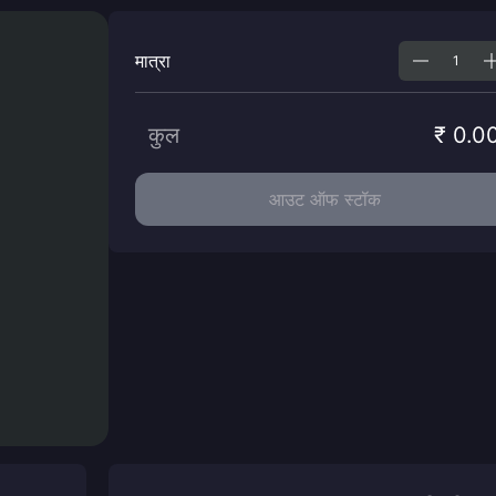
मात्रा
कुल
₹ 0.0
आउट ऑफ स्टॉक