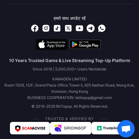
हमारे साथ अपडेट रहें
10 Years Trusted Game & Live Streaming Top-Up Platform
Since 2016 | 5,000,000+ Users Worldwide
KAMAGEN LIMITED
Room 1508, 15/F, Grand Plaza Office Tower II, 625 Nathan Road, Mong Kok,
Kowloon, Hong Kong
BUSINESS COOPERATION: ibittopup@gmail.com
© 2016-2026 BitTopup. All Rights Reserved.
TRUSTED & VERIFIED BY