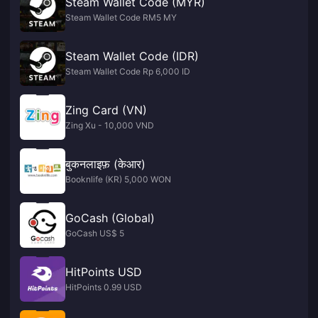
Steam Wallet Code (MYR)
Steam Wallet Code RM5 MY
Steam Wallet Code (IDR)
Steam Wallet Code Rp 6,000 ID
Zing Card (VN)
Zing Xu - 10,000 VND
बुकनलाइफ़ (केआर)
Booknlife (KR) 5,000 WON
GoCash (Global)
GoCash US$ 5
HitPoints USD
HitPoints 0.99 USD