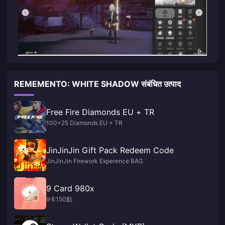
REMEMENTO: WHITE SHADOW संबंधित उत्पाद
Free Fire Diamonds EU + TR
100+25 Diamonds EU + TR
JinJinJin Gift Pack Redeem Code
JinJinJin Firework Experence BAG
9 Card 980x
9卡150點