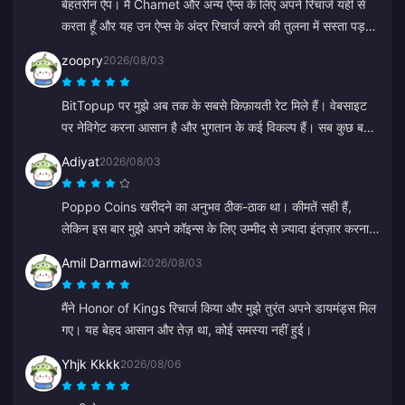
बेहतरीन ऐप। मैं Chamet और अन्य ऐप्स के लिए अपने रिचार्ज यहीं से
करता हूँ और यह उन ऐप्स के अंदर रिचार्ज करने की तुलना में सस्ता पड़ता
है।
zoopry
2026/08/03
BitTopup पर मुझे अब तक के सबसे किफ़ायती रेट मिले हैं। वेबसाइट
पर नेविगेट करना आसान है और भुगतान के कई विकल्प हैं। सब कुछ बहुत
आसानी से हो गया। मैं यहाँ दोबारा ज़रूर आऊँगा!
Adiyat
2026/08/03
Poppo Coins खरीदने का अनुभव ठीक-ठाक था। कीमतें सही हैं,
लेकिन इस बार मुझे अपने कॉइन्स के लिए उम्मीद से ज़्यादा इंतज़ार करना
पड़ा। कोई बुरा विकल्प नहीं है, बस एकदम सही नहीं है।
Amil Darmawi
2026/08/03
मैंने Honor of Kings रिचार्ज किया और मुझे तुरंत अपने डायमंड्स मिल
गए। यह बेहद आसान और तेज़ था, कोई समस्या नहीं हुई।
Yhjk Kkkk
2026/08/06