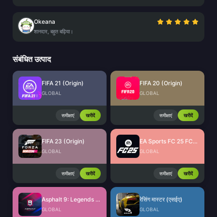
Okeana
शानदार, बहुत बढ़िया।
संबंधित उत्पाद
FIFA 21 (Origin)
FIFA 20 (Origin)
GLOBAL
GLOBAL
समीक्षाएं
खरीदें
समीक्षाएं
खरीदें
FIFA 23 (Origin)
EA Sports FC 25 FC Points (EA App)
GLOBAL
GLOBAL
समीक्षाएं
खरीदें
समीक्षाएं
खरीदें
Asphalt 9: Legends Tokens
रेसिंग मास्टर (एसईए)
GLOBAL
GLOBAL