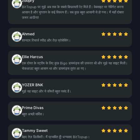
zoopry
BitTopup पर मुझे अब तक के सबसे किफ़ायती रेट मिले हैं। वेबसाइट पर नेविगेट करना
आसान है और भुगतान के कई विकल्प हैं। सब कुछ बहुत आसानी से हो गया। मैं यहाँ दोबारा
ज़रूर आऊँगा!
Ahmed
शानदार रिचार्ज स्पीड और तेज़ प्रोसेसिंग।
Ellie Harcus
एक दोस्त के स्ट्रीम के लिए कुछ Bigo डायमंड्स की ज़रूरत थी और मुझे यह साइट मिली।
चेकआउट बहुत आसान था और डायमंड्स तुरंत आ गए।
YOZER BNK
मुझे यह साइट और ये कीमतें बहुत पसंद हैं।
Prime Divas
बहुत अच्छी सर्विस।
Tammy Sweet
बेहद तेज़ डिलीवरी। मैं प्रभावित हूँ! धन्यवाद BitTopup।