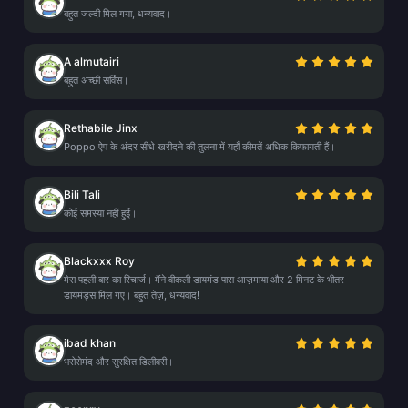
बहुत जल्दी मिल गया, धन्यवाद।
A almutairi
बहुत अच्छी सर्विस।
Rethabile Jinx
Poppo ऐप के अंदर सीधे खरीदने की तुलना में यहाँ कीमतें अधिक किफायती हैं।
Bili Tali
कोई समस्या नहीं हुई।
Blackxxx Roy
मेरा पहली बार का रिचार्ज। मैंने वीकली डायमंड पास आज़माया और 2 मिनट के भीतर
डायमंड्स मिल गए। बहुत तेज़, धन्यवाद!
ibad khan
भरोसेमंद और सुरक्षित डिलीवरी।