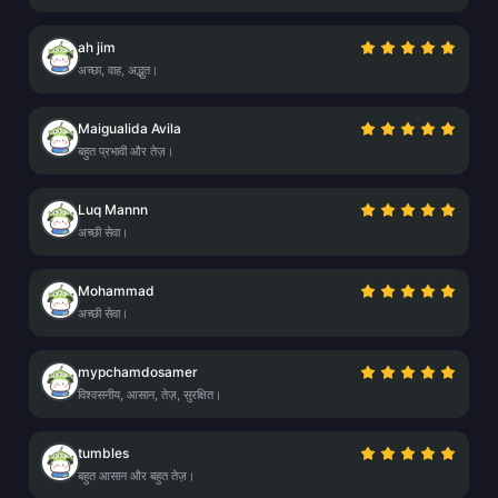
ah jim
अच्छा, वाह, अद्भुत।
Maigualida Avila
बहुत प्रभावी और तेज़।
Luq Mannn
अच्छी सेवा।
Mohammad
अच्छी सेवा।
mypchamdosamer
विश्वसनीय, आसान, तेज़, सुरक्षित।
tumbles
बहुत आसान और बहुत तेज़।