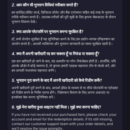
2.
आप कौन सी भुगतान विधियां स्वीकार करते हैं?
हम क्रेडिट/डेबिट कार्ड, डिजिटल वॉलेट और बैंक ट्रांसफर सहित कई तरह के भुगतान
तरीके स्वीकार करते हैं। उपलब्ध तरीकों की पूरी सूची के लिए कृपया चेकआउट के दौरान
भुगतान विकल्प देखें।
3.
क्या आपके प्लेटफॉर्म पर भुगतान करना सुरक्षित है?
हाँ, सभी लेनदेन सुरक्षित हैं यह सुनिश्चित करने के लिए हम उद्योग-मानक एन्क्रिप्शन का
उपयोग करते हैं। आपकी व्यक्तिगत और भुगतान जानकारी हर समय सुरक्षित रहती है।
4.
क्या मैं अपनी खरीदारी रद्द कर सकता हूँ या रिफंड पा सकता हूँ?
एक बार खरीदारी हो जाने के बाद, यह आमतौर पर नॉन-रिफंडेबल होती है। हालाँकि, यदि
आपके ऑर्डर में कोई समस्या है, तो कृपया हमारी ग्राहक सहायता टीम से संपर्क करें, और
हम आपकी यथासंभव सहायता करेंगे।
5.
भुगतान पूरा करने के बाद मैं अपनी खरीदारी को कैसे रिडीम करूँ?
अपनी खरीदारी पूरी करने के बाद, आपको ईमेल के माध्यम से या सीधे प्लेटफॉर्म पर प्रोडक्ट
को रिडीम करने के निर्देश प्राप्त होंगे। रिडेम्पशन विवरण के लिए अपना अकाउंट या
इनबॉक्स चेक करना सुनिश्चित करें।
6.
मुझे मेरा खरीदा हुआ आइटम नहीं मिला। मुझे क्या करना चाहिए?
If you have not received your purchased item, please check your
account and email for the redemption details. If it’s still missing,
contact our customer support team with your order details, and
we'll resolve the issue promptly.