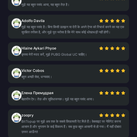
मुझे यह बहुत पसंद आया, यह बहुत तेज़ है।
Adolfo Davila
मुझे यह बहुत पसंद है। बिना किसी उलझन या देरी के अपने ऐप्स को रिचार्ज करने का यह एक
सुरक्षित तरीका है, और मुझे पूरा भरोसा है कि मेरे साथ कोई धोखाधड़ी नहीं होगी।
Hlaine Aykari Phyoe
कृपया मेरी मदद करें, मुझे PUBG Global UC चाहिए।
Victor Cobos
बहुत अच्छी सेवा, धन्यवाद।
Елена Премудрая
बेहतरीन ऐप। तेज़ और सुविधाजनक। मुझे यह बहुत पसंद आया।
zoopry
BitTopup पर मुझे अब तक के सबसे किफ़ायती रेट मिले हैं। वेबसाइट पर नेविगेट करना
आसान है और भुगतान के कई विकल्प हैं। सब कुछ बहुत आसानी से हो गया। मैं यहाँ दोबारा
ज़रूर आऊँगा!