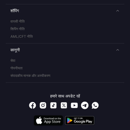
शॉपिंग
वापसी नीति
शिपिंग नीति
AML/CFT नीति
कानूनी
सेवा
गोपनीयता
संपादकीय मानक और अस्वीकरण
हमारे साथ अपडेट रहें