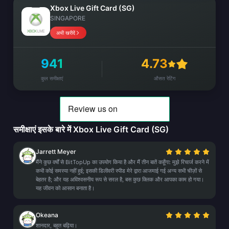
Xbox Live Gift Card (SG)
SINGAPORE
अभी खरीदें
941
4.73
कुल समीक्षाएं
औसत रेटिंग
समीक्षाएं इसके बारे में Xbox Live Gift Card (SG)
Jarrett Meyer
मैंने कुछ वर्षों से BitTopUp का उपयोग किया है और मैं तीन बातें कहूँगा: मुझे रिचार्ज करने में
कभी कोई समस्या नहीं हुई; इसकी डिलीवरी स्पीड मेरे द्वारा आजमाई गई अन्य सभी चीज़ों से
बेहतर है; और यह अविश्वसनीय रूप से सरल है, बस कुछ क्लिक और आपका काम हो गया।
यह जीवन को आसान बनाता है।
Okeana
शानदार, बहुत बढ़िया।