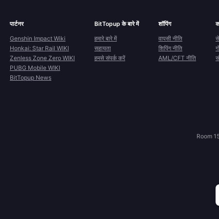
पार्टनर
BitTopup के बारे में
शॉपिंग
क
Genshin Impact Wiki
हमारे बारे में
वापसी नीति
स
Honkai: Star Rail WIKI
सहायता
शिपिंग नीति
ग
Zenless Zone Zero WIKI
हमसे संपर्क करें
AML/CFT नीति
स
PUBG Mobile WIKI
BitTopup News
Room 15