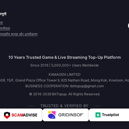
ानूनी
ेवा
ोपनीयता
ंपादकीय मानक और अस्वीकरण
10 Years Trusted Game & Live Streaming Top-Up Platform
Since 2016 | 5,000,000+ Users Worldwide
KAMAGEN LIMITED
08, 15/F, Grand Plaza Office Tower II, 625 Nathan Road, Mong Kok, Kowloon, H
BUSINESS COOPERATION: ibittopup@gmail.com
© 2016-2026 BitTopup. All Rights Reserved.
TRUSTED & VERIFIED BY