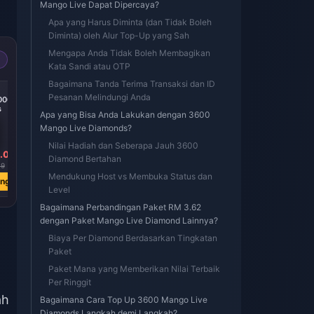
Mango Live Dapat Dipercaya?
Apa yang Harus Diminta (dan Tidak Boleh
Diminta) oleh Alur Top-Up yang Sah
Mengapa Anda Tidak Boleh Membagikan
Kata Sandi atau OTP
Bagaimana Tanda Terima Transaksi dan ID
-37%
-37%
Pesanan Melindungi Anda
0000
MangoLive 25000
MangoLive 20000
s
Diamonds
Diamonds
Apa yang Bisa Anda Lakukan dengan 3600
Mango Live Diamonds?
Nilai Hadiah dan Seberapa Jauh 3600
.02
Rp 99215.01
Rp 79372.01
Diamond Bertahan
19
Rp 156704.60
Rp 125341.63
Mendukung Host vs Membuka Status dan
ang
Beli Sekarang
Beli Sekarang
Level
Bagaimana Perbandingan Paket RM 3.62
dengan Paket Mango Live Diamond Lainnya?
Biaya Per Diamond Berdasarkan Tingkatan
Paket
Paket Mana yang Memberikan Nilai Terbaik
Per Ringgit
ah
Bagaimana Cara Top Up 3600 Mango Live
Diamonds Langkah demi Langkah?