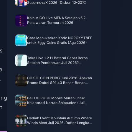
SupernovaX 2026 (Diskon 12-23%)
Koin MICO Live MENA Setelah v5.2:
Penawaran Termurah 2026
Cara Menukarkan Kode NCRCKYT8EF
untuk Eggy Coins Gratis (Agu 2026)
si
Taka Live 1.2.11 Baterai Cepat Boros
Setelah Pembaruan Juli 2026?
Penyebab dan Cara Mengatasinya
a.
.
CDK G-COIN PUBG Juni 2026: Apakah
Promo Dobel $91.43 Benar-Benar
Layak?
ang
Beli UC PUBG Mobile Murah untuk
Kolaborasi Naruto Shippuden (Juli
an
2026): Biaya, Paket Terbaik & Top-Up
Aman
Hadiah Event Mountain Autumn Where
Winds Meet Juli 2026: Daftar Lengkap,
Mata Uang, & Prioritas