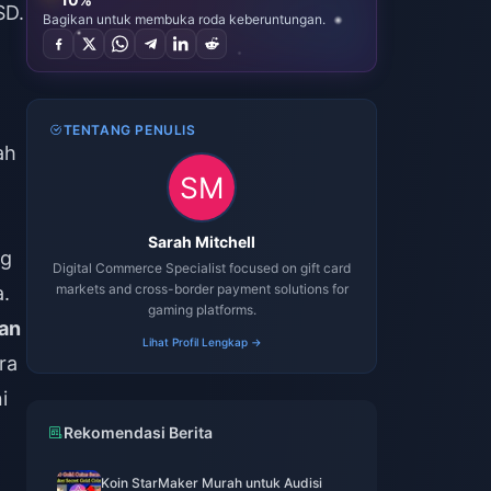
SD.
Bagikan untuk membuka roda keberuntungan.
TENTANG PENULIS
ah
Sarah Mitchell
ng
Digital Commerce Specialist focused on gift card
markets and cross-border payment solutions for
.
gaming platforms.
kan
Lihat Profil Lengkap →
ra
i
Rekomendasi Berita
Koin StarMaker Murah untuk Audisi