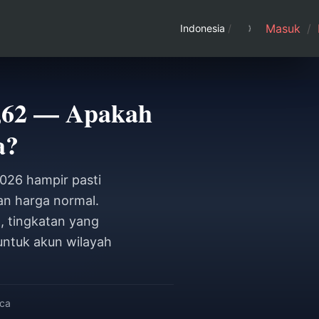
Masuk
/
Indonesia
/
,62 — Apakah
a?
026 hampir pasti
n harga normal.
, tingkatan yang
untuk akun wilayah
aca