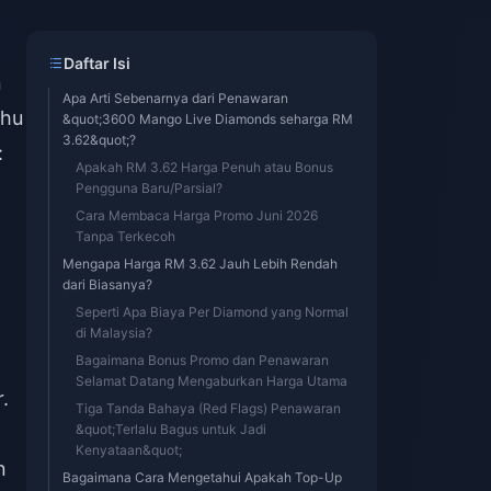
Daftar Isi
n
Apa Arti Sebenarnya dari Penawaran
ahu
&quot;3600 Mango Live Diamonds seharga RM
3.62&quot;?
:
Apakah RM 3.62 Harga Penuh atau Bonus
Pengguna Baru/Parsial?
Cara Membaca Harga Promo Juni 2026
Tanpa Terkecoh
Mengapa Harga RM 3.62 Jauh Lebih Rendah
dari Biasanya?
Seperti Apa Biaya Per Diamond yang Normal
di Malaysia?
Bagaimana Bonus Promo dan Penawaran
Selamat Datang Mengaburkan Harga Utama
.
Tiga Tanda Bahaya (Red Flags) Penawaran
&quot;Terlalu Bagus untuk Jadi
Kenyataan&quot;
n
Bagaimana Cara Mengetahui Apakah Top-Up