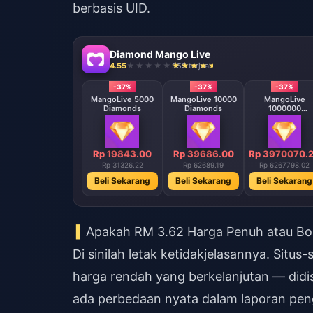
berbasis UID.
Diamond Mango Live
4.55
955 terjual
-37%
-37%
-37%
MangoLive 5000
MangoLive 10000
MangoLive
Diamonds
Diamonds
1000000
Diamonds
Rp 19843.00
Rp 39686.00
Rp 3970070.
Rp 31326.22
Rp 62689.19
Rp 6267798.02
Beli Sekarang
Beli Sekarang
Beli Sekarang
Apakah RM 3.62 Harga Penuh atau Bo
Di sinilah letak ketidakjelasannya. Sit
harga rendah yang berkelanjutan — didis
ada perbedaan nyata dalam laporan pe