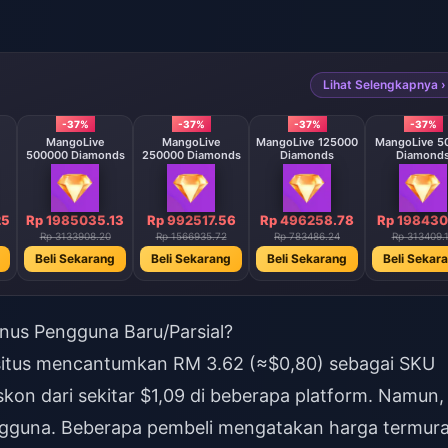
Lihat Selengkapnya ›
-37%
-37%
-37%
-37%
MangoLive
MangoLive
MangoLive 125000
MangoLive 5
500000 Diamonds
250000 Diamonds
Diamonds
Diamond
25
Rp 1985035.13
Rp 992517.56
Rp 496258.78
Rp 198430
Rp 3133908.20
Rp 1566935.72
Rp 783486.24
Rp 313409.
Beli Sekarang
Beli Sekarang
Beli Sekarang
Beli Sekar
nus Pengguna Baru/Parsial?
us-situs mencantumkan RM 3.62 (≈$0,80) sebagai SKU
kon dari sekitar $1,09 di beberapa platform. Namun,
ngguna. Beberapa pembeli mengatakan harga termur