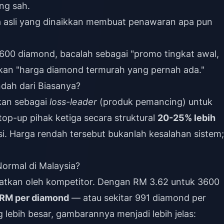
ang sah.
 asli yang dinaikkan membuat penawaran apa pun
3600 diamond, bacalah sebagai "promo tingkat awal,
bukan "harga diamond termurah yang pernah ada."
dah dari Biasanya?
ikan sebagai
loss-leader
(produk pemancing) untuk
op-up pihak ketiga secara struktural
20-25% lebih
si. Harga rendah tersebut bukanlah kesalahan sistem;
ormal di Malaysia?
ewatkan oleh kompetitor. Dengan RM 3.62 untuk 3600
 RM per diamond
— atau sekitar 991 diamond per
g lebih besar, gambarannya menjadi lebih jelas: