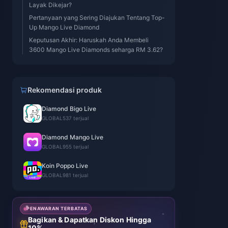
Layak Dikejar?
Pertanyaan yang Sering Diajukan Tentang Top-
Up Mango Live Diamond
Keputusan Akhir: Haruskah Anda Membeli
3600 Mango Live Diamonds seharga RM 3.62?
Rekomendasi produk
Diamond Bigo Live
GLOBAL
537 terjual
Diamond Mango Live
GLOBAL
955 terjual
Koin Poppo Live
GLOBAL
981 terjual
PENAWARAN TERBATAS
Bagikan & Dapatkan Diskon Hingga
10%