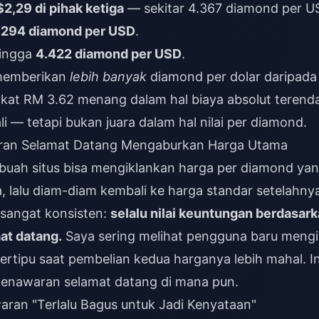
$2,29 di pihak ketiga
— sekitar 4.367 diamond per U
.294 diamond per USD
.
hingga
4.422 diamond per USD
.
 memberikan
lebih banyak
diamond per dolar daripada
ngkat RM 3.62 menang dalam hal biaya absolut terend
— tetapi bukan juara dalam hal nilai per diamond.
ran Selamat Datang Mengaburkan Harga Utama
buah situs bisa mengiklankan harga per diamond ya
lalu diam-diam kembali ke harga standar setelahnya
 sangat konsisten:
selalu nilai keuntungan berdasar
at datang.
Saya sering melihat pengguna baru mengi
ertipu saat pembelian kedua harganya lebih mahal. In
 penawaran selamat datang di mana pun.
ran "Terlalu Bagus untuk Jadi Kenyataan"