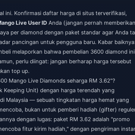
ni. Konfirmasi daftar harga di situs terverifikasi,
ango Live User ID
Anda (jangan pernah memberika
iaya per diamond dengan paket standar agar Anda t
kadar pancingan untuk pengguna baru. Kabar baiknya
embeli melaporkan bahwa pembelian 3600 diamond ini
mun, perlu diingat: jangan berharap harga tersebut
ukan top up.
3600 Mango Live Diamonds seharga RM 3.62"?
k Keeping Unit) dengan harga terendah yang
 di Malaysia — sebuah tingkatan harga hemat yang
encoba, bukan untuk pemberi hadiah (gifter) reguler
kannya dengan lugas: paket RM 3.62 adalah "promo
encoba fitur kirim hadiah," dengan pengiriman insta