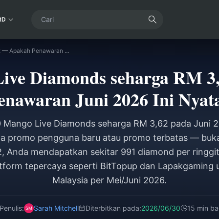
RD
3600 Mango Live Diamonds seharga RM 3,62 — Apakah Penawaran Juni 2026 Ini Nyata?
Live Diamonds seharga RM 3
enawaran Juni 2026 Ini Nyat
Mango Live Diamonds seharga RM 3,62 pada Juni 2
a promo pengguna baru atau promo terbatas — buka
 Anda mendapatkan sekitar 991 diamond per ringgit
latform tepercaya seperti BitTopup dan Lapakgaming 
Malaysia per Mei/Juni 2026.
Penulis:
Sarah Mitchell
Diterbitkan pada:
2026/06/30
15 min b