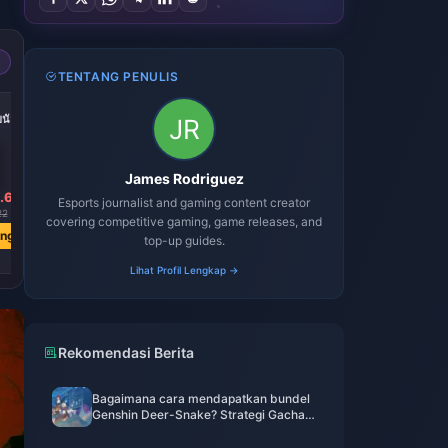
TENTANG PENULIS
-21%
-21%
-21%
บนัส
3800 หยก (โบนัส
9500 หยก (โบนัส
19000 หยก (โบนัส
570 หยก)
1425 หยก)
2850 หยก)
James Rodriguez
.63
Rp 955587.53
Rp
Rp 4778672.58
Esports journalist and gaming content creator
2389244.43
22
Rp 1211892.97
Rp 6059832.33
covering competitive gaming, game releases, and
Rp 3029916.17
ang
Beli Sekarang
Beli Sekarang
top-up guides.
Beli Sekarang
Lihat Profil Lengkap →
Rekomendasi Berita
Bagaimana cara mendapatkan bundel
Genshin Deer-Snake? Strategi Gacha
Terbaru 2025 & Panduan Optimasi Isi
Ulang