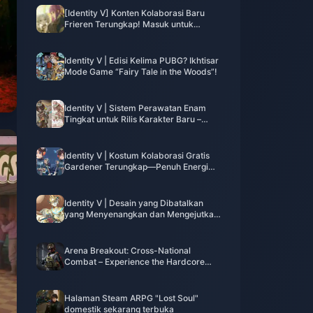
[Identity V] Konten Kolaborasi Baru
Frieren Terungkap! Masuk untuk
Mendapatkan 10 Undian Gratis！
Identity V | Edisi Kelima PUBG? Ikhtisar
Mode Game “Fairy Tale in the Woods”!
Identity V | Sistem Perawatan Enam
Tingkat untuk Rilis Karakter Baru –
Mereka yang Mengerti Akan Menangis.
Identity V | Kostum Kolaborasi Gratis
Gardener Terungkap—Penuh Energi
Sci-Fi!
Identity V | Desain yang Dibatalkan
yang Menyenangkan dan Mengejutkan
– Escape Master Punya Rambut?!
Arena Breakout: Cross-National
Combat – Experience the Hardcore
Shooter Survival Feast
Halaman Steam ARPG "Lost Soul"
domestik sekarang terbuka