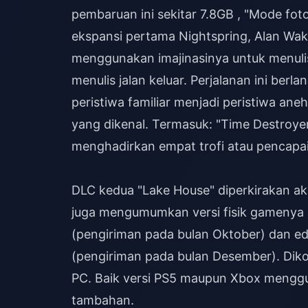
pembaruan ini sekitar 7.8GB , "Mode foto
ekspansi pertama Nightspring, Alan Wake
menggunakan imajinasinya untuk menulis
menulis jalan keluar. Perjalanan ini be
peristiwa familiar menjadi peristiwa an
yang dikenal. Termasuk: "Time Destroyer
menghadirkan empat trofi atau pencapai
DLC kedua "Lake House" diperkirakan ak
juga mengumumkan versi fisik gamenya 
(pengiriman pada bulan Oktober) dan ed
(pengiriman pada bulan Desember). Dikon
PC. Baik versi PS5 maupun Xbox mengg
tambahan.