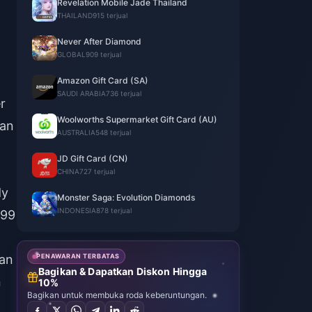
Revelation Mobile Jade Thailand
THAILAND
915 terjual
Never After Diamond
GLOBAL
909 terjual
Amazon Gift Card (SA)
SAUDI ARABIA
736 terjual
r
Woolworths Supermarket Gift Card (AU)
kan
AUSTRALIA
548 terjual
JD Gift Card (CN)
CHINA
727 terjual
dy
Monster Saga: Evolution Diamonds
INDONESIA
878 terjual
,99
kan
PENAWARAN TERBATAS
Bagikan & Dapatkan Diskon Hingga
n
10%
Bagikan untuk membuka roda keberuntungan.