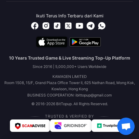
Ikuti Terus Info Terbaru dari Kami
10 Years Trusted Game & Live Streaming Top-Up Platform
Since 2016 | 5,000,000+ Users Worldwide
KAMAGEN LIMITED
Room 1508, 15/F, Grand Plaza Office Tower II, 625 Nathan Road, Mong Kok,
Kowloon, Hong Kong
BUSINESS COOPERATION: ibittopup@gmail.com
© 2016-2026 BitTopup. All Rights Reserved.
TRUSTED & VERIFIED BY