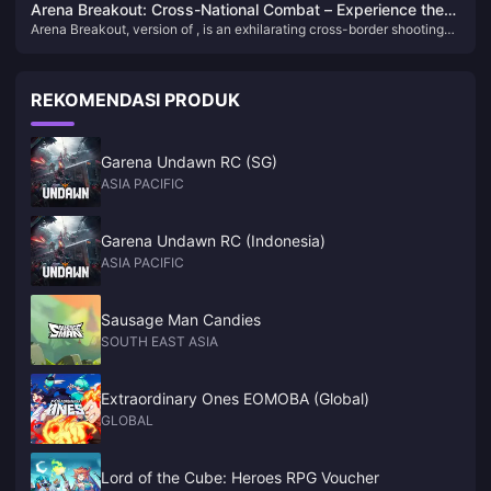
Arena Breakout: Cross-National Combat – Experience the
artikel ini, mari kita lihat beberapa konsep yang dibatalkan paling
Arena Breakout, version of , is an exhilarating cross-border shooting
Hardcore Shooter Survival Feast
menarik dari proses pengembangan!
adventure. As a high-fidelity, hardcore mobile FPS, it stands out in the
mobile gaming world with its unique shooting survival gameplay,
capturing the attention of global shooting game enthusiasts.
REKOMENDASI PRODUK
Garena Undawn RC (SG)
ASIA PACIFIC
Garena Undawn RC (Indonesia)
ASIA PACIFIC
Sausage Man Candies
SOUTH EAST ASIA
Extraordinary Ones EOMOBA (Global)
GLOBAL
Lord of the Cube: Heroes RPG Voucher