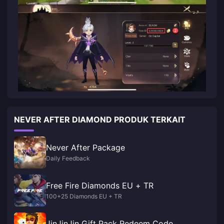
NEVER AFTER DIAMOND PRODUK TERKAIT
Never After Package
Daily Feedback
Free Fire Diamonds EU + TR
100+25 Diamonds EU + TR
JinJinJin Gift Pack Redeem Code