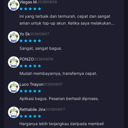
Viegas M.
2026/08/08
Ini yang terbaik dan termurah, cepat dan sangat
aman untuk top-up akun. Ketika saya melakukan
kesalahan pada ID lama, Anna memperbaikinya
Yo Sk
2026/08/07
dengan cepat dan melakukan top-up ke ID yang
benar.
Sangat, sangat bagus.
PONZO
2026/08/06
Mudah membayarnya, transfernya cepat.
Luco Tnayon
2026/08/07
Aplikasi bagus. Pesanan berhasil diproses.
Rethabile Jinx
2026/08/07
Harganya lebih terjangkau daripada membeli