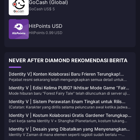
GoCash (Global)
GoCash US$ 5
HitPoints USD
HitPoints 0.99 USD
NEVER AFTER DIAMOND REKOMENDASI BERITA
[Identity V] Konten Kolaborasi Baru Frieren Terungkap!
Pejabat resmi sekarang telah mengungkapkan semua detail untuk
Masuk untuk Mendapatkan 10 Undian Gratis！
acara kolaborasi Frieren! Mengetahui bahwa beberapa pemain
Identity V | Edisi Kelima PUBG? Ikhtisar Mode Game “Fairy
mungkin melewatkan informasi tertentu, saya telah mengatur
Mode hiburan baru "Forest Fairy Tale" telah diluncurkan di server uji
Tale in the Woods”!
semuanya yang perlu Anda ketahui tentang kolaborasi ini untuk
coba, mari kita lihat cara memainkannya!
referensi yang mudah!
Identity V | Sistem Perawatan Enam Tingkat untuk Rilis
(Catatan: Karakter yang dirilis selama peluncuran awal ketika jadwal
Karakter Baru – Mereka yang Mengerti Akan Menangis.
rilis masih belum stabil tidak termasuk dalam daftar ini.)
Identity V | Kostum Kolaborasi Gratis Gardener Terungkap
Dari kerja sama Identity V × Shanghai Planetarium, kostum tukang
—Penuh Energi Sci-Fi!
kebun tingkat ungu baru akhirnya dapat dilihat secara internal!
Identity V | Desain yang Dibatalkan yang Menyenangkan
Sebuah furnitur kerja sama baru juga akan segera dirilis. Mari kita lihat
Identity V Zaman di mana elemen seperti ragdoll sudah berlalu —
dan Mengejutkan – Escape Master Punya Rambut?!
model 3D-nya!
Opheis benar-benar semakin mahir dalam membuat boneka! Dalam