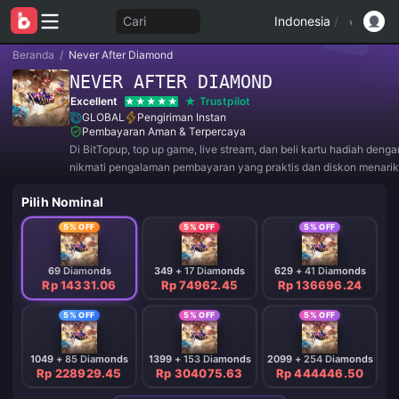
Cari
Indonesia
/
Beranda
/
Never After Diamond
NEVER AFTER DIAMOND
Excellent
Trustpilot
GLOBAL
Pengiriman Instan
Pembayaran Aman & Terpercaya
Di BitTopup, top up game, live stream, dan beli kartu hadiah deng
nikmati pengalaman pembayaran yang praktis dan diskon menarik
Pilih Nominal
5% OFF
5% OFF
5% OFF
69 Diamonds
349 + 17 Diamonds
629 + 41 Diamonds
Rp 14331.06
Rp 74962.45
Rp 136696.24
5% OFF
5% OFF
5% OFF
1049 + 85 Diamonds
1399 + 153 Diamonds
2099 + 254 Diamonds
Rp 228929.45
Rp 304075.63
Rp 444446.50