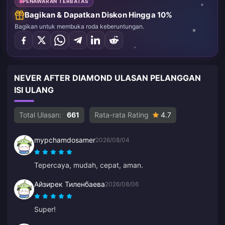
PENAWARAN TERBATAS
Bagikan & Dapatkan Diskon Hingga 10%
Bagikan untuk membuka roda keberuntungan.
NEVER AFTER DIAMOND ULASAN PELANGGAN
ISI ULANG
Total Ulasan:
661
Rata-rata Rating
4.7
mypchamdosamer
2026/08/04
Tepercaya, mudah, cepat, aman.
Айзирек Тиленбаева
2026/08/06
Super!