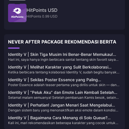
HitPoints USD
HitPoints 0.99 USD
NEVER AFTER PACKAGE REKOMENDASI BERITA
Identity V | Skin Tiga Musim Ini Benar-Benar Memukau!
Hari ini, saya hanya ingin berbicara santai tentang skin favorit saya
Mereka Menjadi Favorit Para Pemain
dari beberapa musim — bukan berarti ini yang "terbaik," tapi murni
Identity V | Melihat Karakter yang Sulit Berkolaborasi
yang menurut saya paling indah, paling atmosferik, dan layak untuk
Ketika berbicara tentang kolaborasi Identity V, sudah begitu banyak
Karena Titik Jangkar Unik
dikunjungi kembali.
sehingga sulit untuk menghitungnya! Setiap kolaborasi membawa
Identity V | Sekilas Poster Essence yang Paling
kejutan menarik bagi para pemain. Namun, beberapa karakter
Poster Essence adalah teaser pertama yang dirilis untuk skin — dan
Menakjubkan dan Kreatif!
memiliki “titik jangkar” yang sangat khas sehingga menemukan
poster yang bagus seringkali menentukan bagaimana sebuah skin
karakter kolaborasi yang benar-benar cocok menjadi tantangan
Identity V | “Peluk Aku” dan Emote Lain Kembali Setelah
diterima! Dalam Identity V, poster essence memiliki otoritas nyata, dan
nyata!
Selamat malam semuanya! Setelah pembaruan Kamis besok, selain
Pembaruan Besok!
beberapa contoh ini, sempurna dari ujung kepala hingga kaki, pasti
skin baru seperti "Regression" milik Apostle, "Ivory Tower" milik
akan membuat Anda terkagum-kagum!
Identity V | Perhatian! Jangan Menari Saat Mengelabui
Cowboy, dan skin crossover Gardener, beberapa emote karakter dan
Dengan sistem baru yang menonaktifkan aksi emote dalam kondisi
Pemburu dengan Karakter Ini!
aksi menunggu juga akan kembali. Mari kita lihat apa saja yang akan
tertentu yang kini sudah aktif, beberapa animasi tarian karakter tidak
kembali!
Identity V | Bagaimana Cara Menang di Solo Queue?
bisa lagi dihentikan, yang dapat berbahaya dalam pertandingan nyata.
Kali ini, mari rekomendasikan beberapa karakter yang cocok untuk
Karakter yang Direkomendasikan untuk Peringkat Solo!
Berhati-hatilah terutama dengan karakter berikut!
peringkat solo! (Ini adalah pendapat pribadi; mohon hindari kritik jika