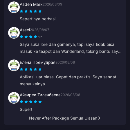
Aaden Mark
2026/08/09
Sepertinya berhasil.
Aseel
2026/08/07
Saya suka lore dan gamenya, tapi saya tidak bisa
masuk ke teapot dan Wonderland, tolong bantu saya.
Yang lainnya luar biasa.
Елена Премудрая
2026/08/08
Aplikasi luar biasa. Cepat dan praktis. Saya sangat
menyukainya.
Айзирек Тиленбаева
2026/08/08
Super!
Never After Package Semua Ulasan