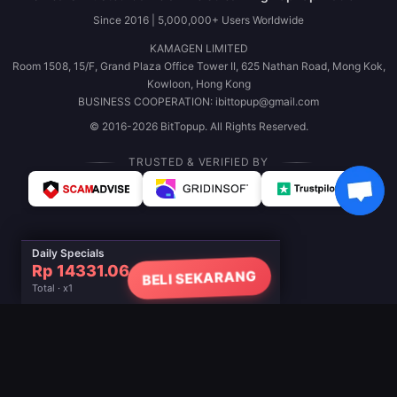
Since 2016 | 5,000,000+ Users Worldwide
KAMAGEN LIMITED
Room 1508, 15/F, Grand Plaza Office Tower II, 625 Nathan Road, Mong Kok,
Kowloon, Hong Kong
BUSINESS COOPERATION: ibittopup@gmail.com
© 2016-2026 BitTopup. All Rights Reserved.
TRUSTED & VERIFIED BY
Daily Specials
Rp 14331.06
BELI SEKARANG
Total · x1