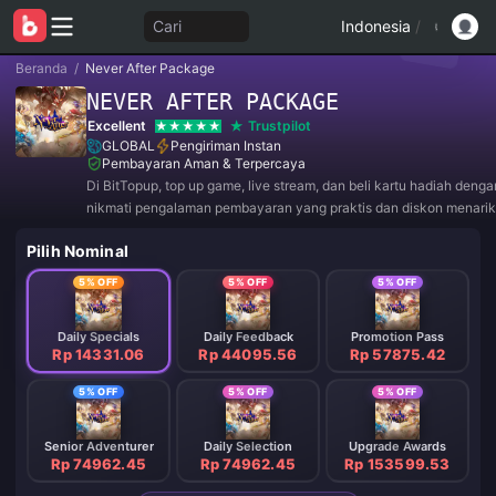
Cari
Indonesia
/
Beranda
/
Never After Package
NEVER AFTER PACKAGE
Excellent
Trustpilot
GLOBAL
Pengiriman Instan
Pembayaran Aman & Terpercaya
Di BitTopup, top up game, live stream, dan beli kartu hadiah deng
nikmati pengalaman pembayaran yang praktis dan diskon menarik
Pilih Nominal
5% OFF
5% OFF
5% OFF
Daily Specials
Daily Feedback
Promotion Pass
Rp 14331.06
Rp 44095.56
Rp 57875.42
5% OFF
5% OFF
5% OFF
Senior Adventurer
Daily Selection
Upgrade Awards
Rp 74962.45
Rp 74962.45
Rp 153599.53