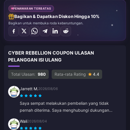
PENAWARAN TERBATAS
Bagikan & Dapatkan Diskon Hingga 10%
Bagikan untuk membuka roda keberuntungan.
CYBER REBELLION COUPON ULASAN
PELANGGAN ISI ULANG
Total Ulasan:
980
Rata-rata Rating
4.4
Jarrett M.
2026/08/06
Saya sempat melakukan pembelian yang tidak
pernah diterima. Saya menghubungi dukungan
pelanggan dan dalam waktu 5 menit pesanannya
Wali
2026/08/04
ditemukan dan masuk ke dompet saya. Sangat