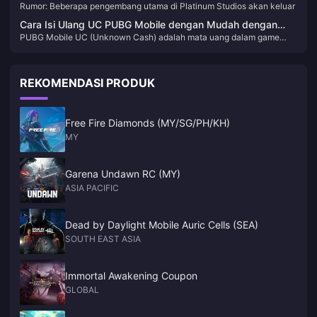
Rumor: Beberapa pengembang utama di Platinum Studios akan keluar
akan keluar
Cara Isi Ulang UC PUBG Mobile dengan Mudah dengan
PUBG Mobile UC (Unknown Cash) adalah mata uang dalam game
BitTopup
yang digunakan di PUBG Mobile, salah satu game battle royale paling
populer di seluruh dunia. Pemain menggunakan UC untuk membeli
berbagai item dalam game, termasuk skin, kostum, skin senjata, dan
REKOMENDASI PRODUK
Royal Pass yang didambakan, yang memberikan akses ke hadiah dan
misi eksklusif. Dengan UC, Anda dapat meningkatkan pengalaman
bermain game dengan menyesuaikan karakter dan perlengkapan
Anda agar menonjol di medan pertempuran.
Free Fire Diamonds (MY/SG/PH/KH)
MY
Garena Undawn RC (MY)
ASIA PACIFIC
Dead by Daylight Mobile Auric Cells (SEA)
SOUTH EAST ASIA
Immortal Awakening Coupon
GLOBAL