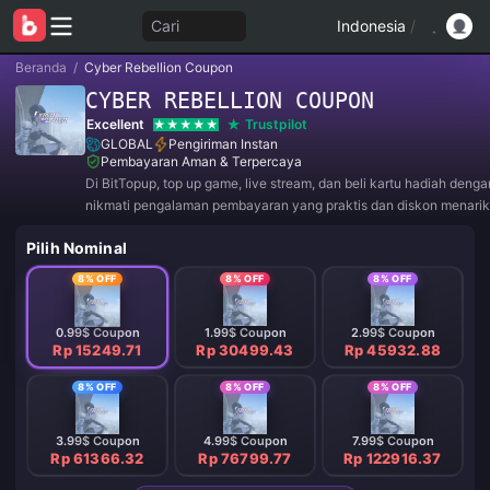
Cari
Indonesia
/
Beranda
/
Cyber Rebellion Coupon
CYBER REBELLION COUPON
Excellent
Trustpilot
GLOBAL
Pengiriman Instan
Pembayaran Aman & Terpercaya
Di BitTopup, top up game, live stream, dan beli kartu hadiah deng
nikmati pengalaman pembayaran yang praktis dan diskon menarik
Pilih Nominal
8% OFF
8% OFF
8% OFF
0.99$ Coupon
1.99$ Coupon
2.99$ Coupon
Rp 15249.71
Rp 30499.43
Rp 45932.88
8% OFF
8% OFF
8% OFF
3.99$ Coupon
4.99$ Coupon
7.99$ Coupon
Rp 61366.32
Rp 76799.77
Rp 122916.37