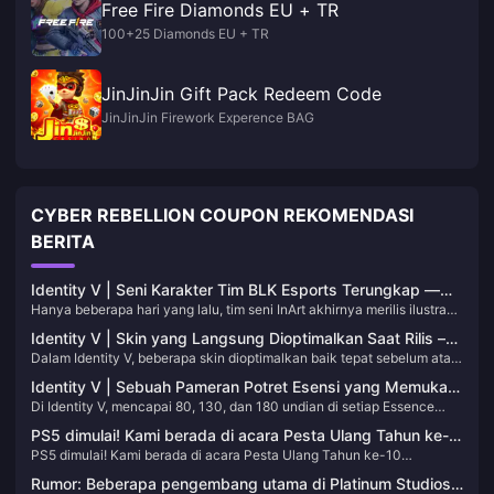
Free Fire Diamonds EU + TR
100+25 Diamonds EU + TR
JinJinJin Gift Pack Redeem Code
JinJinJin Firework Experence BAG
CYBER REBELLION COUPON REKOMENDASI
BERITA
Identity V | Seni Karakter Tim BLK Esports Terungkap —
Hanya beberapa hari yang lalu, tim seni InArt akhirnya merilis ilustrasi
Detail Mewah pada Aksesori dan Kostum!
berdiri penuh dari empat karakter penyintas BLK! Sekarang kita bisa
Identity V | Skin yang Langsung Dioptimalkan Saat Rilis –
melihat semua detail kostum bagian bawah. Semua desain didasarkan
Dalam Identity V, beberapa skin dioptimalkan baik tepat sebelum atau
Perbedaan Sebelum dan Sesudahnya Sangat Mencolok!
pada referensi tiga tampilan resmi yang disediakan oleh Identity V dan
segera setelah rilis mereka karena umpan balik pemain yang luar
diwujudkan oleh ilustrator InArt. Mari kita lihat lebih dekat semua
Identity V | Sebuah Pameran Potret Esensi yang Memukau!
biasa. Mari kita telusuri beberapa contoh penting di mana transformasi
detail rumitnya!
Di Identity V, mencapai 80, 130, dan 180 undian di setiap Essence
[Bagian 1]
tersebut sangat signifikan:
memberikan pemain potret eksklusif terbatas waktu. Beberapa potret
PS5 dimulai! Kami berada di acara Pesta Ulang Tahun ke-
ini sangat indah memukau! Mari kita lihat lebih dekat beberapa yang
PS5 dimulai! Kami berada di acara Pesta Ulang Tahun ke-10
10 PlayStation China
paling berkesan:
PlayStation China
Rumor: Beberapa pengembang utama di Platinum Studios