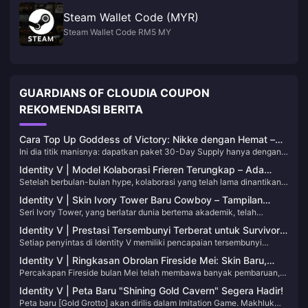
Steam Wallet Code (MYR)
Steam Wallet Code RM5 MY
GUARDIANS OF CLOUDIA COUPON
REKOMENDASI BERITA
Cara Top Up Goddess of Victory: Nikke dengan Hemat –
Ini dia titik manisnya: dapatkan paket 30-Day Supply hanya dengan
Panduan Hemat 2025 Anda
$0,45 per tarikan, gabungkan dengan diskon pihak ketiga hingga
Identity V | Model Kolaborasi Frieren Terungkap – Ada
24%, dan Anda akan untung besar. Oh, dan jangan lewatkan bonus
Setelah berbulan-bulan hype, kolaborasi yang telah lama dinantikan
Beberapa Kekurangan Kecil, Tapi Tidak Ada yang Besar!
pembeli pertama – itu benar-benar menggandakan permata Anda.
antara Identity V dan anime Frieren: Beyond Journey’s End akhirnya
Identity V | Skin Ivory Tower Baru Cowboy – Tampilan
tiba! Dengan kurang dari seminggu sebelum peluncuran resmi,
Seri Ivory Tower, yang berlatar dunia bertema akademik, telah
Dalam Game Jauh Lebih Baik daripada Pratinjau 2D!
meskipun presentasi keseluruhan cukup solid, beberapa masalah
menyambut seorang siswa baru—tidak lain adalah Cowboy kita! Enam
pemodelan yang tidak terduga telah muncul.
Identity V | Prestasi Tersembunyi Terberat untuk Survivors
skin biru yuan ini selalu memiliki kualitas yang solid, dan kali ini model
Setiap penyintas di Identity V memiliki pencapaian tersembunyi
– Hanya Beberapa yang Pernah Melakukannya!
3D-nya dibuat dengan sangat baik!
eksklusif mereka sendiri. Memicu salah satunya selama pertandingan
Identity V | Ringkasan Obrolan Fireside Mei: Skin Baru,
memberikan tambahan 600 poin — bonus kecil, tapi beberapa
Percakapan Fireside bulan Mei telah membawa banyak pembaruan,
Penyesuaian, dan Lainnya!
pencapaian ini sangat sulit untuk dilakukan!
menunjukkan perhatian para pengembang terhadap masukan pemain.
Identity V | Peta Baru "Shining Gold Cavern" Segera Hadir!
Berikut adalah rincian lengkap dari pengumuman terbaru:
Peta baru [Gold Grotto] akan dirilis dalam Imitation Game. Makhluk