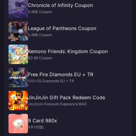
Chronicle of Infinity Coupon
0.99$ Coupon
League of Pantheons Coupon
0.99$ Coupon
Kemono Friends: Kingdom Coupon
$0.99 Coupon
Free Fire Diamonds EU + TR
100+25 Diamonds EU + TR
JinJinJin Gift Pack Redeem Code
JinJinJin Firework Experence BAG
9 Card 980x
9卡150點