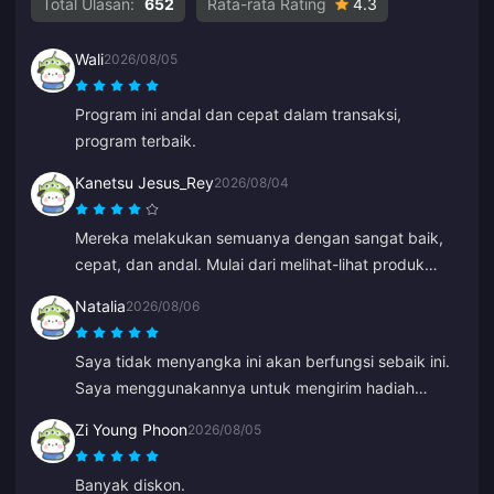
Total Ulasan:
652
Rata-rata Rating
4.3
Wali
2026/08/05
Program ini andal dan cepat dalam transaksi,
program terbaik.
Kanetsu Jesus_Rey
2026/08/04
Mereka melakukan semuanya dengan sangat baik,
cepat, dan andal. Mulai dari melihat-lihat produk
hingga metode pembayaran, seluruh tampilannya
Natalia
2026/08/06
membuat mereka jauh lebih unggul dari yang lain
karena mencegah banyak kesalahan.
Saya tidak menyangka ini akan berfungsi sebaik ini.
Saya menggunakannya untuk mengirim hadiah
welkins ke pemain lain dan saya sangat menyukai
Zi Young Phoon
2026/08/05
hasilnya. Layanan pelanggan juga cepat. Jika Anda
ingin mengirim hadiah kepada siapa pun, ini adalah
Banyak diskon.
platform yang hebat.