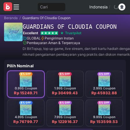
Cari
Indonesia
/
Beranda
/
Guardians Of Cloudia Coupon
GUARDIANS OF CLOUDIA COUPON
Excellent
Trustpilot
GLOBAL
Pengiriman Instan
Pembayaran Aman & Terpercaya
Di BitTopup, top up game, live stream, dan beli kartu hadiah deng
nikmati pengalaman pembayaran yang praktis dan diskon menarik
Pilih Nominal
8% OFF
8% OFF
8% OFF
0.99$ Coupon
1.99$ Coupon
2.99$ Coupon
Rp 15249.71
Rp 30499.43
Rp 45932.88
8% OFF
8% OFF
8% OFF
4.99$ Coupon
7.99$ Coupon
9.99$ Coupon
Rp 76799.77
Rp 122916.37
Rp 153599.53