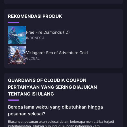
netral akan ditambahkan, seperti: Ghouls. Kereta tambang, tangga,
sumur, dll. dapat digunakan.
REKOMENDASI PRODUK
Free Fire Diamonds (ID)
INDONESIA
Vikingard: Sea of Adventure Gold
GLOBAL
GUARDIANS OF CLOUDIA COUPON
PERTANYAAN YANG SERING DIAJUKAN
TENTANG ISI ULANG
Berapa lama waktu yang dibutuhkan hingga
pesanan selesai?
Biasanya, pesanan akan selesai dalam beberapa menit. Jika terjadi
keterlambatan, silakan hubungi dukungan pelanggan kami.