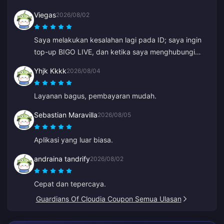
Viegas
2026/08/02
Saya melakukan kesalahan lagi pada ID; saya ingin
top-up BIGO LIVE, dan ketika saya menghubungi
dukungan pelanggan, masalahnya diselesaikan
Yhjk Kkkk
2026/08/04
dengan sangat cepat. Tim yang selalu sopan dan
baik. Terima kasih kali ini untuk ZY.
Layanan bagus, pembayaran mudah.
Sebastian Maravilla
2026/08/05
Aplikasi yang luar biasa.
andraina tandrify
2026/08/02
Cepat dan tepercaya.
Guardians Of Cloudia Coupon Semua Ulasan