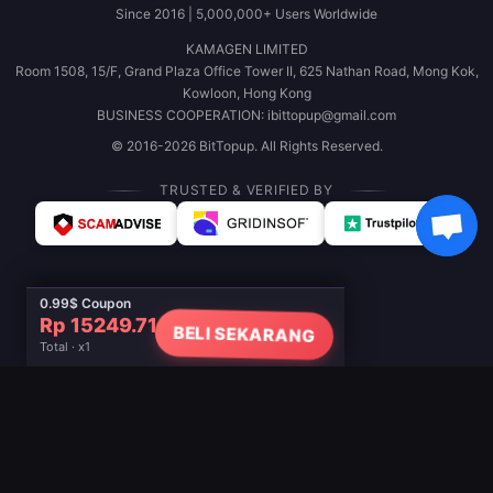
Since 2016 | 5,000,000+ Users Worldwide
KAMAGEN LIMITED
Room 1508, 15/F, Grand Plaza Office Tower II, 625 Nathan Road, Mong Kok,
Kowloon, Hong Kong
BUSINESS COOPERATION: ibittopup@gmail.com
© 2016-2026 BitTopup. All Rights Reserved.
TRUSTED & VERIFIED BY
0.99$ Coupon
Rp 15249.71
BELI SEKARANG
Total · x1