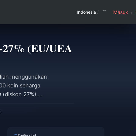
Masuk
/
Indonesia
/
21-27% (EU/UEA
adiah menggunakan
00 koin seharga
 (diskon 27%).
 kartu Mada), dan
9 Desember 2026.
a
Daftar Isi