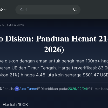
RD
27% (EU/UEA 2026)
po Diskon: Panduan Hemat 
2026)
Live diskon dengan aman untuk pengiriman 100rb+ h
ran UE dan Timur Tengah. Harga terverifikasi: 83.0
skon 21%) hingga 4,45 juta koin seharga $501,47 USD
asi anti-penipuan, solusi pembayaran regional (SEPA,
yang tepat untuk penghematan maksimal. Diperbarui 
Penulis:
Alex Turner
Diterbitkan pada:
2026/02/04
11 min bac
i Hadiah 100K