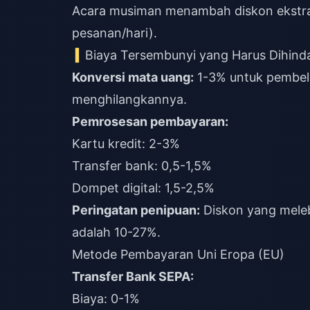
Acara musiman menambah diskon ekstra 5
pesanan/hari).
Biaya Tersembunyi yang Harus Dihinda
Konversi mata uang:
1-3% untuk pembel
menghilangkannya.
Pemrosesan pembayaran:
Kartu kredit: 2-3%
Transfer bank: 0,5-1,5%
Dompet digital: 1,5-2,5%
Peringatan penipuan:
Diskon yang meleb
adalah 10-27%.
Metode Pembayaran Uni Eropa (EU)
Transfer Bank SEPA:
Biaya: 0-1%