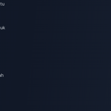
tu
tuk
ah