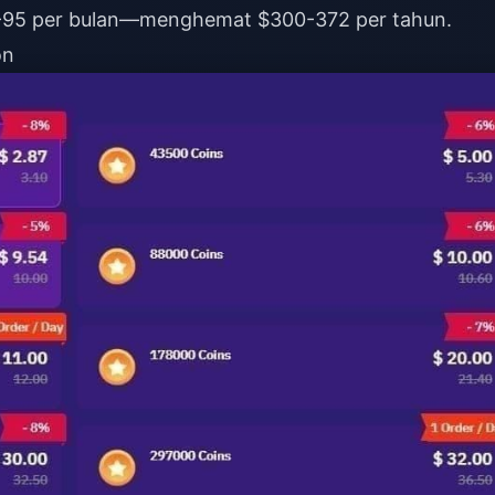
9-95 per bulan—menghemat $300-372 per tahun.
on