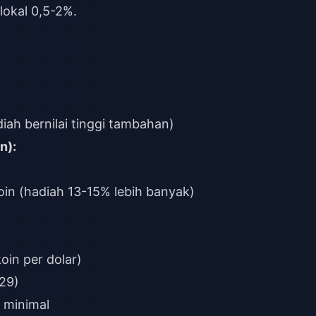
okal 0,5-2%.
iah bernilai tinggi tambahan)
n):
n (hadiah 13-15% lebih banyak)
oin per dolar)
,29)
 minimal