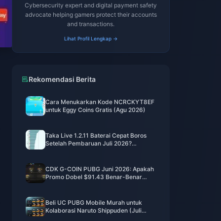
Cybersecurity expert and digital payment safety
advocate helping gamers protect their accounts
and transactions.
Lihat Profil Lengkap →
Rekomendasi Berita
Cara Menukarkan Kode NCRCKYT8EF
untuk Eggy Coins Gratis (Agu 2026)
Taka Live 1.2.11 Baterai Cepat Boros
Setelah Pembaruan Juli 2026?
Penyebab dan Cara Mengatasinya
CDK G-COIN PUBG Juni 2026: Apakah
Promo Dobel $91.43 Benar-Benar
Layak?
Beli UC PUBG Mobile Murah untuk
Kolaborasi Naruto Shippuden (Juli
2026): Biaya, Paket Terbaik & Top-Up