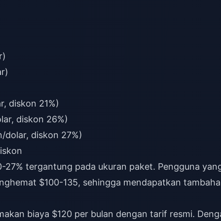
r)
r)
r, diskon 21%)
lar, diskon 26%)
/dolar, diskon 27%)
iskon
-27% tergantung pada ukuran paket. Pengguna yan
enghemat $100-135, sehingga mendapatkan tambah
kan biaya $120 per bulan dengan tarif resmi. Deng