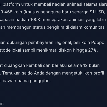
l platform untuk membeli hadiah animasi selama siar
ri 9.468 koin (khusus pengguna baru seharga $1 USD)
encapaian hadiah 100K menciptakan animasi yang lebih
, dan membangun status pengirim di dalam komunitas
gan dukungan pembayaran regional,
beli koin Poppo
de lokal sambil menikmati diskon hingga 27%.
pat diuangkan kembali dan berlaku selama 12 bulan
if). Temukan saldo Anda dengan mengetuk ikon profil
di bawah nama panggilan.
in