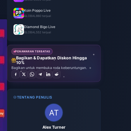
Koin Poppo Live
GLOBAL
860 terjual
Diamond Bigo Live
GLOBAL
552 terjual
PENAWARAN TERBATAS
Bagikan & Dapatkan Diskon Hingga
10%
Bagikan untuk membuka roda keberuntungan.
TENTANG PENULIS
Alex Turner