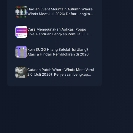
Aman
Hadiah Event Mountain Autumn Where
Winds Meet Juli 2026: Daftar Lengkap,
Mata Uang, & Prioritas
Cara Menggunakan Aplikasi Poppo
Live: Panduan Lengkap Pemula | Juli
2026
Koin SUGO Hilang Setelah Isi Ulang?
Atasi & Hindari Pemblokiran di 2026
Catatan Patch Where Winds Meet Versi
2.0 (Juli 2026): Penjelasan Lengkap
Pembaruan Hidden Mountain