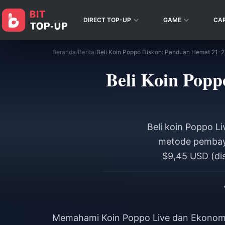
DIRECT TOP-UP
GAME
CA
Beranda
/
Berita
/
Beli Koin Poppo Diskon: Panduan Hemat 21-
Beli Koin Pop
Beli koin Poppo 
metode pembaya
$9,45 USD (di
Termasuk verifik
strategi waktu 
Memahami Koin Poppo Live dan Ekonom