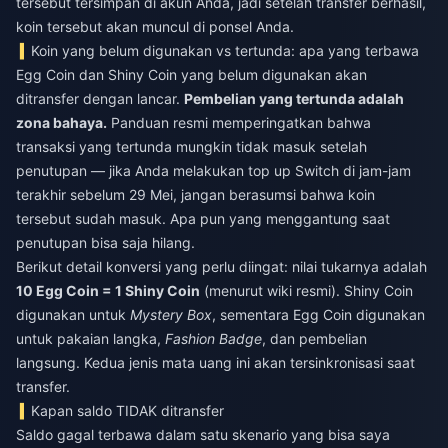
tersebut tersimpan di akun Anda, jadi setelah transfer berhasil,
koin tersebut akan muncul di ponsel Anda.
Koin yang belum digunakan vs tertunda: apa yang terbawa
Egg Coin dan Shiny Coin yang belum digunakan akan
ditransfer dengan lancar.
Pembelian yang tertunda adalah
zona bahaya.
Panduan resmi memperingatkan bahwa
transaksi yang tertunda mungkin tidak masuk setelah
penutupan — jika Anda melakukan top up Switch di jam-jam
terakhir sebelum 29 Mei, jangan berasumsi bahwa koin
tersebut sudah masuk. Apa pun yang menggantung saat
penutupan bisa saja hilang.
Berikut detail konversi yang perlu diingat: nilai tukarnya adalah
10 Egg Coin = 1 Shiny Coin
(menurut wiki resmi). Shiny Coin
digunakan untuk
Mystery Box
, sementara Egg Coin digunakan
untuk pakaian langka,
Fashion Badge
, dan pembelian
langsung. Kedua jenis mata uang ini akan tersinkronisasi saat
transfer.
Kapan saldo TIDAK ditransfer
Saldo gagal terbawa dalam satu skenario yang bisa saya