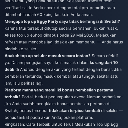
akun tamu yang tidak ditautkan. Selesaikan transfer resmi,
verifikasi saldo Anda cocok dengan total pra-pemeliharaan
ditambah hadiah 60 koin, dan koin Anda aman.
Mengapa top up Eggy Party saya tidak berfungsi di Switch?
Karena fitur tersebut ditutup secara permanen, bukan rusak.
Akses top up eShop dihapus pada 29 Mei 2026. Melakukan
refresh
atau mencoba lagi tidak akan membantu — Anda harus
pindah ke seluler.
Apakah top up seluler masuk secara instan?
Secara efektif
ya. Dalam pengujian saya, koin masuk dalam
kurang dari 10
detik
di Android dengan akun yang tertaut dengan benar. Jika
pembelian tertunda, masuk kembali atau tunggu sekitar satu
jam, lalu periksa lagi.
Platform mana yang memiliki bonus pembelian pertama
terbaik?
Portal, berkat penumpukan
event
. Namun perhatikan:
jika Anda sudah mengklaim bonus pembelian pertama di
Switch, bonus tersebut
tidak akan terpicu kembali
di seluler —
bonus terikat pada akun Anda, bukan platform.
Ringkasan: Cara Terbaik untuk Terus Melakukan Top Up Egg