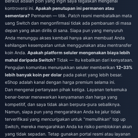
Berikut adalah poin yang ingin saya tegaskan mengenai
kontroversi ini.
Apakah penutupan ini permanen atau
sementara?
Permanen — titik.
Patch
resmi membatalkan mata
uang Switch dan mengonfirmasi tidak ada pembaruan di masa
depan yang akan dirilis di sana. Siapa pun yang menyuruh
Anda menunggu akses kembali hanya akan membuat Anda
kehilangan kesempatan untuk menggunakan atau mentransfer
koin Anda.
Apakah platform seluler mengenakan biaya lebih
mahal daripada Switch?
Tidak — itu kebalikan dari kenyataan.
Pengujian komunitas menunjukkan seluler memberikan
12–33%
lebih banyak koin per dolar
pada paket yang lebih besar.
eShop adalah kanal dengan harga premium selama ini.
Dan mengenai pertanyaan pihak ketiga. Layanan terkemuka
benar-benar menawarkan kenyamanan dan harga yang
kompetitif, dan saya tidak akan berpura-pura sebaliknya.
Namun, siapa pun yang mengarahkan Anda ke jalur tidak
terverifikasi yang
mencurigakan
untuk "memulihkan" top up
Switch, mereka mengarahkan Anda ke risiko pemblokiran akun
yang tidak sepadan. Tetap gunakan portal resmi atau layanan