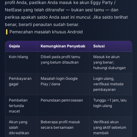
profil Anda, pastikan Anda masuk ke akun Eggy Party /
NetEase yang telah ditransfer — bukan sesi tamu — dan
periksa apakah saldo Anda saat ini muncul. Jika saldo terlihat
benar, berarti penautan sudah benar.
Pemecahan masalah khusus Android
Gejala
Kemungkinan Penyebab
Solusi
Koin hilang
Dibeli pada profil tamu
Masuk ke akun
yang belum ditautkan
yang benar;
hubungi dukungan
Pembayaran
Masalah login Google
Login ulang,
gagal
Play / dana
verifikasi metode
pembayaran
Pembelian
Penundaan pemrosesan
Tunggu ~1 jam, lalu
tertunda
login ulang
macet
Akun yang
Beberapa profil masuk
Verifikasi akun
salah
secara bersamaan
yang aktif sebelum
dikreditkan
membeli