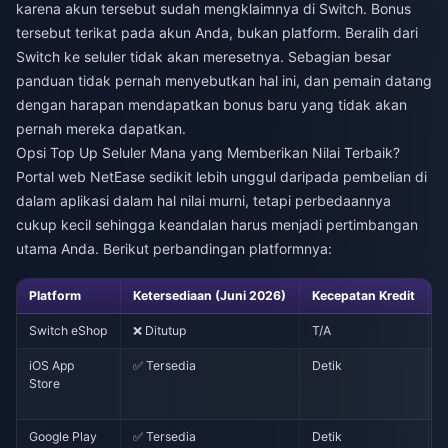
karena akun tersebut sudah mengklaimnya di Switch. Bonus
tersebut terikat pada akun Anda, bukan platform. Beralih dari
Switch ke seluler tidak akan meresetnya. Sebagian besar
panduan tidak pernah menyebutkan hal ini, dan pemain datang
dengan harapan mendapatkan bonus baru yang tidak akan
pernah mereka dapatkan.
Opsi Top Up Seluler Mana yang Memberikan Nilai Terbaik?
Portal web NetEase sedikit lebih unggul daripada pembelian di
dalam aplikasi dalam hal nilai murni, tetapi perbedaannya
cukup kecil sehingga keandalan harus menjadi pertimbangan
utama Anda. Berikut perbandingan platformnya:
Platform
Ketersediaan (Juni 2026)
Kecepatan Kredit
Switch eShop
❌ Ditutup
T/A
T
iOS App
✅ Tersedia
Detik
Store
Google Play
✅ Tersedia
Detik