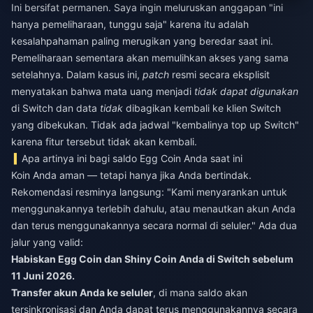
Ini bersifat permanen. Saya ingin meluruskan anggapan "ini
hanya pemeliharaan, tunggu saja" karena itu adalah
kesalahpahaman paling merugikan yang beredar saat ini.
Pemeliharaan sementara akan memulihkan akses yang sama
setelahnya. Dalam kasus ini,
patch
resmi secara eksplisit
menyatakan bahwa mata uang menjadi
tidak dapat digunakan
di Switch dan data
tidak
dibagikan kembali ke klien Switch
yang dibekukan. Tidak ada jadwal "kembalinya top up Switch"
karena fitur tersebut tidak akan kembali.
Apa artinya ini bagi saldo Egg Coin Anda saat ini
Koin Anda aman — tetapi hanya jika Anda bertindak.
Rekomendasi resminya langsung: "Kami menyarankan untuk
menggunakannya terlebih dahulu, atau menautkan akun Anda
dan terus menggunakannya secara normal di seluler." Ada dua
jalur yang valid:
Habiskan Egg Coin dan Shiny Coin Anda di Switch sebelum
11 Juni 2026.
Transfer akun Anda ke seluler
, di mana saldo akan
tersinkronisasi dan Anda dapat terus menggunakannya secara