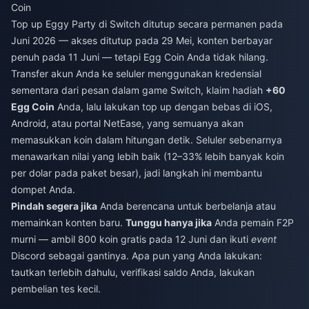
Coin
Top up Eggy Party di Switch ditutup secara permanen pada
Juni 2026 — akses ditutup pada 29 Mei, konten berbayar
penuh pada 11 Juni — tetapi Egg Coin Anda tidak hilang.
Transfer akun Anda ke seluler menggunakan kredensial
sementara dari pesan dalam game Switch, klaim hadiah
+60
Egg Coin
Anda, lalu lakukan top up dengan bebas di iOS,
Android, atau portal NetEase, yang semuanya akan
memasukkan koin dalam hitungan detik. Seluler sebenarnya
menawarkan nilai yang lebih baik (12–33% lebih banyak koin
per dolar pada paket besar), jadi langkah ini membantu
dompet Anda.
Pindah segera jika
Anda berencana untuk berbelanja atau
memainkan konten baru.
Tunggu hanya jika
Anda pemain F2P
murni — ambil 800 koin gratis pada 12 Juni dan ikuti
event
Discord sebagai gantinya. Apa pun yang Anda lakukan:
tautkan terlebih dahulu, verifikasi saldo Anda, lakukan
pembelian tes kecil.