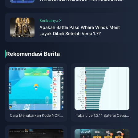
Berikutnya
Apakah Battle Pass Where Winds Meet
Layak Dibeli Setelah Versi 1.7?
Rekomendasi Berita
Cara Menukarkan Kode NCRC
Taka Live 1.2.11 Baterai Cepat
KYT8EF untuk Eggy Coins Grat
Boros Setelah Pembaruan Juli
is (Agu 2026)
2026? Penyebab dan Cara Me
ngatasinya