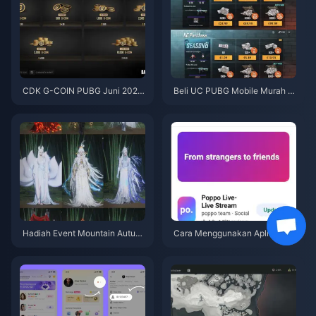
CDK G-COIN PUBG Juni 2026:
Beli UC PUBG Mobile Murah u
Apakah Promo Dobel $91.43 B
ntuk Kolaborasi Naruto Shippu
enar-Benar Layak?
den (Juli 2026): Biaya, Paket T
erbaik & Top-Up Aman
Hadiah Event Mountain Autum
Cara Menggunakan Aplikasi P
n Where Winds Meet Juli 2026:
oppo Live: Panduan Lengkap P
Daftar Lengkap, Mata Uang, &
emula | Juli 2026
Prioritas