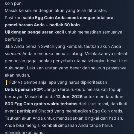
koin pun:
Masuk ke seluler dengan akun yang telah ditransfer.
Pastikan
saldo Egg Coin Anda cocok dengan total pra-
pemeliharaan Anda + hadiah 60 koin
.
Uji dengan pengeluaran kecil
untuk memastikan semuanya
berfungsi.
Jika Anda pemain Switch yang kembali, tautkan akun Anda
sebelum
Anda membuka menu isi ulang. Melakukannya setelah
pembelian gagal adalah penyebab utama sebagian besar tiket
dukungan. Lakukan urutan yang benar dan seluruh prosesnya
akan mudah.
F2P vs pembelanja: apa yang harus diprioritaskan
Untuk pemain F2P:
Jangan terburu-buru melakukan top up
berbayar. Masuklah pada
12 Juni 2026
untuk mendapatkan
800 Egg Coin gratis waktu terbatas
dari situs resmi, dan ikuti
event
partisipasi Discord yang membagikan Egg Coin gratis.
Tautkan akun Anda untuk mendapatkan bingkai dan hadiah.
Anda bisa mengisi kembali simpanan Anda tanpa harus
mengeluarkan uang.