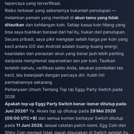
tepercaya yang terverifikasi.
Risiko terbesar yang sebenarnya bukanlah penutupan —
melainkan pemain yang membeli di
akun tamu yang tidak
ditautkan
dan kehilangan koin. Setiap kasus koin hilang yang
bisa saya buktikan berasal dari hal itu, bukan dari penutupan.
Secara pribadi, saya pikir mengejar selisih harga per koin yang
kecil antara iOS dan Android adalah buang-buang energi;
keandalan dan penautan akun yang benar jauh lebih penting
daripada menghemat sepersekian sen per koin. Tautkan
terlebih dahulu, verifikasi saldo Anda, lakukan pembelian tes
kecil, lalu belanjalah dengan percaya diri. Itulah inti
permainannya sekarang.
Pertanyaan Umum Tentang Top Up Eggy Party Switch pada
2026
Apakah top up Eggy Party Switch benar-benar ditutup pada
Juni 2026?
Ya. Akses top up ditutup pada
29 Mei 2026
(00:00 UTC+8)
dan semua konten berbayar Switch ditutup
pada
11 Juni 2026
, sesuai catatan
patch
resmi. Egg Coin dan
Shiny Coin menjadi tidak dapat digunakan di Switch setelah itu.