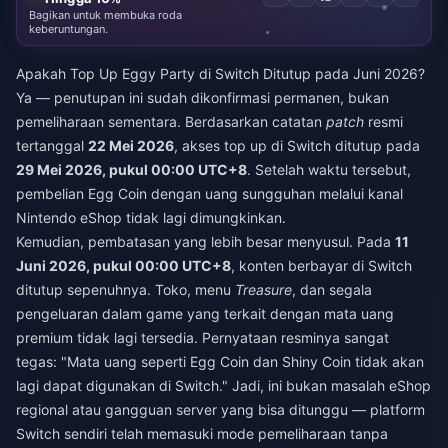
Bagikan untuk membuka roda
keberuntungan.
Apakah Top Up Eggy Party di Switch Ditutup pada Juni 2026?
Ya — penutupan ini sudah dikonfirmasi permanen, bukan
pemeliharaan sementara. Berdasarkan catatan
patch
resmi
tertanggal
22 Mei 2026
, akses top up di Switch ditutup pada
29 Mei 2026, pukul 00:00 UTC+8
. Setelah waktu tersebut,
pembelian Egg Coin dengan uang sungguhan melalui kanal
Nintendo eShop tidak lagi dimungkinkan.
Kemudian, pembatasan yang lebih besar menyusul. Pada
11
Juni 2026, pukul 00:00 UTC+8
, konten berbayar di Switch
ditutup sepenuhnya. Toko, menu
Treasure
, dan segala
pengeluaran dalam game yang terkait dengan mata uang
premium tidak lagi tersedia. Pernyataan resminya sangat
tegas: "Mata uang seperti Egg Coin dan Shiny Coin tidak akan
lagi dapat digunakan di Switch." Jadi, ini bukan masalah eShop
regional atau gangguan server yang bisa ditunggu — platform
Switch sendiri telah memasuki mode pemeliharaan tanpa