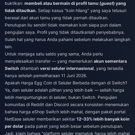
buktikan:
membeli atau bermain di profil tamu (
guest
) yang
tidak ditautkan.
Setiap kasus "koin hilang" yang saya telusuri
berasal dari akun tamu yang tidak pernah ditautkan.
Penutupan itu sendiri tidak memakan koin siapa pun dalam
pengujian saya. Profil yang tidak ditautkanlah penyebabnya.
Itulah hal yang harus Anda pahami sebelum melakukan langkah
lain.
Untuk menjaga satu saldo yang sama, Anda perlu
menyelesaikan transfer — yang memerlukan
akun sementara
Switch
ditambah
versi seluler internasional
, yang tersedia
hanya setelah pemeliharaan 11 Juni 2026.
Apakah Harga Egg Coin di Seluler Berbeda dengan di Switch?
Ya, dan seluler adalah pilihan yang lebih baik — selisih harga
lebih menguntungkan di seluler, bukan Switch. Pengujian
komunitas di Reddit dan Discord secara konsisten menemukan
bahwa harga eShop Switch lebih mahal, dengan paket portal
NetEase seluler memberikan sekitar
12–33% lebih banyak koin
per dolar
pada paket yang lebih besar sebelum penutupan.
Jadi, klaim bahwa "platform seluler mematok harga lebih mahal