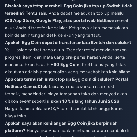
Bisakah saya tetap membeli Egg Coin jika top up Switch tidak
tersedia?
Tentu saja. Anda dapat melakukan top up melalui
iOS App Store, Google Play, atau portal web NetEase
setelah
akun Anda ditransfer ke seluler. Ketiganya akan memasukkan
koin dalam hitungan detik ke akun yang tertaut.
Apakah Egg Coin dapat ditransfer antara Switch dan seluler?
Ya — saldo terikat pada akun. Transfer resmi menyinkronkan
progres, item, dan mata uang pra-pemeliharaan Anda, serta
menambahkan hadiah
+60 Egg Coin
. Profil tamu yang tidak
ditautkan adalah pengecualian yang menyebabkan koin hilang.
Apa cara termurah untuk top up Egg Coin di seluler?
Portal
NetEase GamesClub
biasanya menawarkan nilai efektif
terbaik, menghindari biaya tambahan toko dan menyediakan
diskon
event
seperti
diskon 10% ulang tahun Juni 2026
.
Harga dalam aplikasi iOS/Android sedikit lebih tinggi karena
biaya toko.
Apakah saya akan kehilangan Egg Coin jika berpindah
platform?
Hanya jika Anda tidak mentransfer atau membeli di