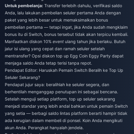
Untuk pembelanja:
Transfer terlebih dahulu, verifikasi saldo
Anda, lalu lakukan pembelian seluler pertama Anda dengan
paket yang lebih besar untuk memaksimalkan bonus
pembelian pertama — tetapi ingat, jika Anda sudah mengklaim
bonus itu di Switch, bonus tersebut tidak akan terpicu kembali.
Manfaatkan diskon 10%
event
ulang tahun jika berlaku. Butuh
jalur isi ulang yang cepat dan ramah seluler setelah
mentransfer? Opsi
diskon top up Egg Coin Eggy Party
dapat
menjaga saldo Anda tetap terisi tanpa repot.
Pendapat Editor: Haruskah Pemain Switch Beralih ke Top Up
Seluler Sekarang?
Pendapat jujur saya: beralihlah ke seluler segera, dan
berhentilah menganggap penutupan ini sebagai bencana.
Setelah menguji setiap platform, top up seluler sekarang
menjadi standar yang lebih andal bahkan untuk pemain Switch
yang setia — berbagi saldo lintas platform berarti hampir tidak
ada kerugian dalam membeli di ponsel. Koin Anda mengikuti
akun Anda. Perangkat hanyalah jendela.