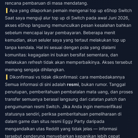
rencana pembaruan di masa mendatang.
Apa yang dilaporkan pemain mengenai top up eShop Switch
Saat saya menguji alur top up di Switch pada awal Juni 2026,
akses eShop langsung memunculkan pesan kesalahan bahkan
sebelum mencapai layar pembayaran. Beberapa menit
kemudian, akun seluler saya yang tertaut melakukan top up
tanpa kendala. Hal ini sesuai dengan pola yang dialami
komunitas: kegagalan ini bukan bersifat sementara, dan
melakukan
refresh
tidak akan memperbaikinya. Akses tersebut
memang sengaja dihilangkan.
Dikonfirmasi vs tidak dikonfirmasi: cara membedakannya
Semua informasi di sini adalah
resmi
, bukan rumor. Tanggal
penutupan, pemberitahuan pembatalan mata uang, dan proses
transfer semuanya berasal langsung dari catatan
patch
dan
pengumuman resmi Switch. Jika Anda ingin memverifikasi
statusnya sendiri, periksa pemberitahuan pemeliharaan di
dalam game dan situs resmi Eggy Party daripada
mengandalkan utas Reddit yang tidak jelas — informasi
tersebut cenderung menyebarkan kepanikan lebih cepat