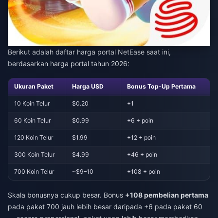
Berikut adalah daftar harga portal NetEase saat ini,
berdasarkan harga portal tahun 2026:
Ukuran Paket
Harga USD
Bonus Top-Up Pertama
10 Koin Telur
$0.20
+1
60 Koin Telur
$0.99
+6 + poin
120 Koin Telur
$1.99
+12 + poin
300 Koin Telur
$4.99
+46 + poin
700 Koin Telur
~$9–10
+108 + poin
Skala bonusnya cukup besar. Bonus
+108 pembelian pertama
pada paket 700 jauh lebih besar daripada +6 pada paket 60