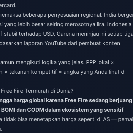
ercard.
emaksa beberapa penyesuaian regional. India berge
i yang lebih besar seiring merosotnya lira. Indonesia
if stabil terhadap USD. Garena meninjau ini setiap tig
rdasarkan laporan YouTube dari pembuat konten
namun mengikuti logika yang jelas. PPP lokal ×
 × tekanan kompetitif = angka yang Anda lihat di
 Free Fire Termurah di Dunia?
angga harga global karena Free Fire sedang berjuang
BGMI dan CODM dalam ekosistem yang sensitif
 tidak bisa menetapkan harga seperti di AS — pema
.