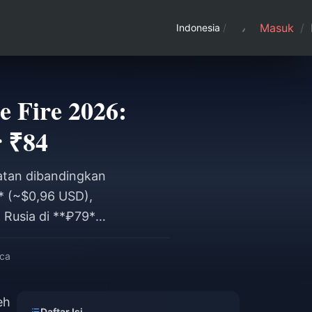
Masuk
/
Indonesia
/
 Fire 2026:
 ₹84
latan dibandingkan
* (~$0,96 USD),
 Rusia di **₽79**
€0,99** di Eropa
murah dan termahal.
aca
eh
Daftar Isi