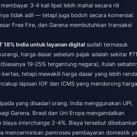
mbayar 3-4 kali lipat lebih mahal secara riil
nya tidak adil — tetapi juga bodoh secara komersial.
besar Free Fire, dan Garena membutuhkan transaksi
 18% India untuk layanan digital
sudah termasuk
kurangi, harga dasar sebelum pajak adalah sekitar ₹71
(biasanya 19-25% tergantung negara), itulah sebabn
s kertas, tetapi mewakili harga dasar yang lebih rend
mencakup lapisan IOF dan ICMS yang mendorong harg
ipada yang disadari orang. India menggunakan UPI,
 bagi Garena. Brasil dan Uni Eropa mengandalkan
n biaya
interchange
2-4%. Biaya tersebut dibebanka
Rusia mencerminkan pemroses pembayaran domestik y