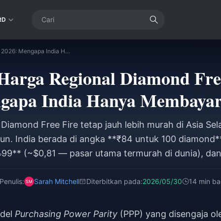
RD
Perbedaan Harga Regional Diamond Free Fire 2026: Mengapa India Hanya Membayar ₹84
Harga Regional Diamond Free
gapa India Hanya Membayar
Diamond Free Fire tetap jauh lebih murah di Asia Se
un. India berada di angka **₹84 untuk 100 diamond*
৳99** (~$0,81 — pasar utama termurah di dunia), dan
ngkan dengan **R$9,90** di Brasil (~$1,80) atau **
ya mencapai sekitar 2,2 kali lipat antara wilayah ter
Penulis:
Sarah Mitchell
Diterbitkan pada:
2026/05/30
14 min b
odel
Purchasing Power Parity
(PPP) yang disengaja ol