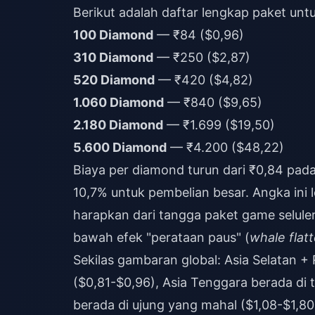
Berikut adalah daftar lengkap paket unt
100 Diamond
— ₹84 ($0,96)
310 Diamond
— ₹250 ($2,87)
520 Diamond
— ₹420 ($4,82)
1.060 Diamond
— ₹840 ($9,65)
2.180 Diamond
— ₹1.699 ($19,50)
5.600 Diamond
— ₹4.200 ($48,22)
Biaya per diamond turun dari ₹0,84 pad
10,7% untuk pembelian besar. Angka ini 
harapkan dari tangga paket game selule
bawah efek "perataan paus" (
whale flat
Sekilas gambaran global: Asia Selatan
($0,81-$0,96), Asia Tenggara berada di t
berada di ujung yang mahal ($1,08-$1,