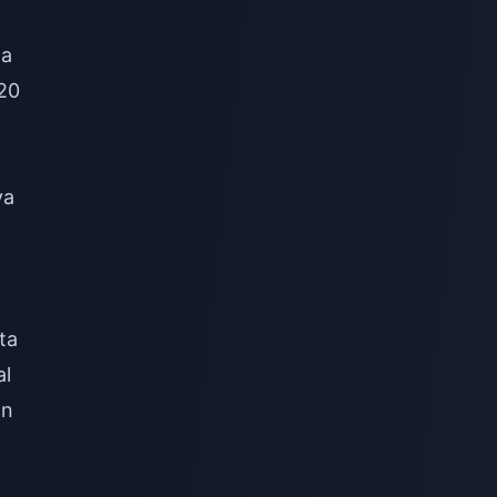
da
20
ya
ta
al
an