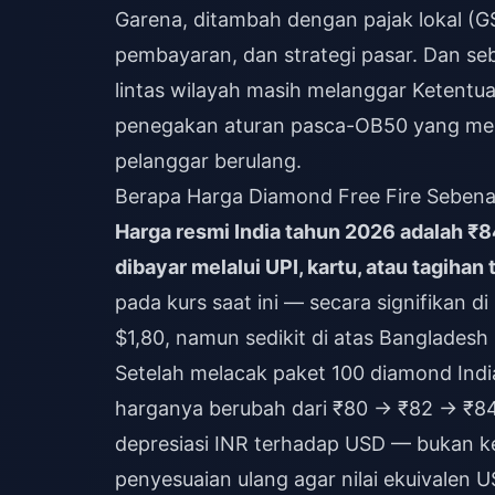
Garena, ditambah dengan pajak lokal (GS
pembayaran, dan strategi pasar. Dan se
lintas wilayah masih melanggar Ketent
penegakan aturan pasca-OB50 yang me
pelanggar berulang.
Berapa Harga Diamond Free Fire Sebenar
Harga resmi India tahun 2026 adalah ₹
dibayar melalui UPI, kartu, atau tagihan 
pada kurs saat ini — secara signifikan 
$1,80, namun sedikit di atas Bangladesh 
Setelah melacak paket 100 diamond Indi
harganya berubah dari ₹80 → ₹82 → ₹84
depresiasi INR terhadap USD — bukan k
penyesuaian ulang agar nilai ekuivalen US