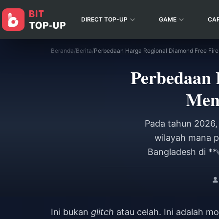
DIRECT TOP-UP
GAME
CA
Beranda
/
Berita
/
Perbedaan 
Men
Pada tahun 2026, 
wilayah mana p
Bangladesh di **
(~$0,82). Bandi
(~$1,08), selisihn
Ini bukan
glitch
atau celah. Ini adalah m