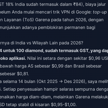
T 18% India sudah termasuk dalam ₹84), biaya jalur
belum Anda mulai mencari trik VPN di Google:
top-up
uan Layanan (ToS) Garena pada tahun 2026, dengan
nunjukkan adanya pemblokiran permanen bagi
nya di India vs Wilayah Lain pada 2026?
84 untuk 100 diamond, sudah termasuk GST, yang da
toko aplikasi.
Nilai ini setara dengan sekitar $0,96 U
di bawah harga AS sebesar $0,99 dan Brasil sebesar
sebesar $0,81.
a selama 14 bulan (Okt 2025 → Des 2026), saya meli
. Setiap penyesuaian hampir selaras sempurna deng
enaikan harga diam-diam, melainkan Garena melaku
D tetap stabil di kisaran $0,95-$1,00.