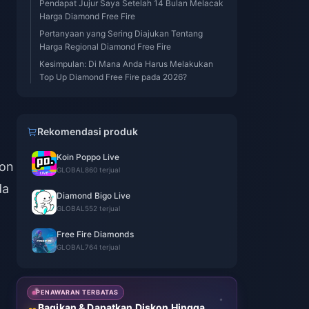
Pendapat Jujur Saya Setelah 14 Bulan Melacak
Harga Diamond Free Fire
Pertanyaan yang Sering Diajukan Tentang
Harga Regional Diamond Free Fire
Kesimpulan: Di Mana Anda Harus Melakukan
Top Up Diamond Free Fire pada 2026?
Rekomendasi produk
Koin Poppo Live
kon
GLOBAL
860 terjual
da
Diamond Bigo Live
GLOBAL
552 terjual
Free Fire Diamonds
GLOBAL
764 terjual
PENAWARAN TERBATAS
Bagikan & Dapatkan Diskon Hingga