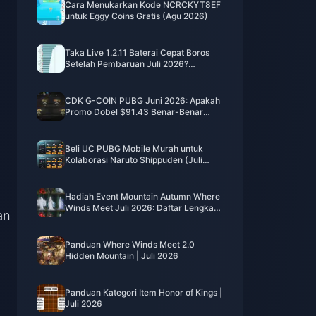
Cara Menukarkan Kode NCRCKYT8EF
untuk Eggy Coins Gratis (Agu 2026)
Taka Live 1.2.11 Baterai Cepat Boros
Setelah Pembaruan Juli 2026?
Penyebab dan Cara Mengatasinya
CDK G-COIN PUBG Juni 2026: Apakah
Promo Dobel $91.43 Benar-Benar
Layak?
Beli UC PUBG Mobile Murah untuk
Kolaborasi Naruto Shippuden (Juli
2026): Biaya, Paket Terbaik & Top-Up
Aman
Hadiah Event Mountain Autumn Where
Winds Meet Juli 2026: Daftar Lengkap,
an
Mata Uang, & Prioritas
Panduan Where Winds Meet 2.0
Hidden Mountain | Juli 2026
Panduan Kategori Item Honor of Kings |
Juli 2026