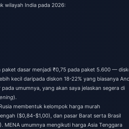
uk wilayah India pada 2026:
a paket dasar menjadi ₹0,75 pada paket 5.600 — dis
lebih kecil daripada diskon 18-22% yang biasanya An
r pada umumnya, yang akan saya jelaskan segera di
tening
).
 + Rusia membentuk kelompok harga murah
engah ($0,84-$1,00), dan pasar Barat serta Brasil
80). MENA umumnya mengikuti harga Asia Tenggara