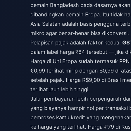
pemain Bangladesh pada dasarnya akan me
dibandingkan pemain Eropa. Itu tidak ha
Asia Selatan adalah basis pengguna ter
mikro agar benar-benar bisa dikonversi.
Pelapisan pajak adalah faktor kedua.
GST
dalam label harga ₹84 tersebut — jika di
Harga di Uni Eropa sudah termasuk PPN 
€0,99 terlihat mirip dengan $0,99 di ata
setelah pajak. Harga R$9,90 di Brasil 
terlihat jauh lebih tinggi.
Jalur pembayaran lebih berpengaruh dar
yang biayanya hampir nol per transaksi
pemroses kartu kredit yang mengenaka
ke harga yang terlihat. Harga ₽79 di 