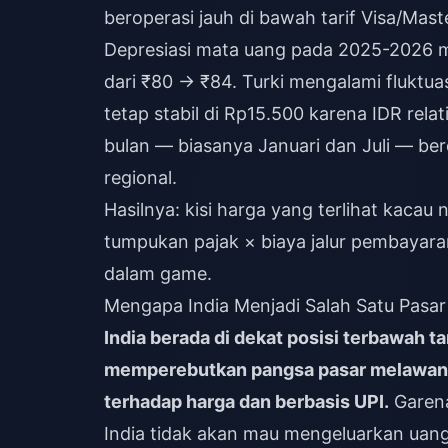
beroperasi jauh di bawah tarif Visa/Mast
Depresiasi mata uang pada 2025-2026 m
dari ₹80 → ₹84. Turki mengalami fluktuas
tetap stabil di Rp15.500 karena IDR relat
bulan — biasanya Januari dan Juli — be
regional.
Hasilnya: kisi harga yang terlihat kacau 
tumpukan pajak × biaya jalur pembayaran
dalam game.
Mengapa India Menjadi Salah Satu Pasar
India berada di dekat posisi terbawah t
memperebutkan pangsa pasar melawan 
terhadap harga dan berbasis UPI.
Garena
India tidak akan mau mengeluarkan uang