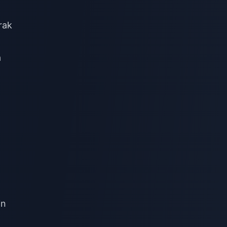
rak
a
in