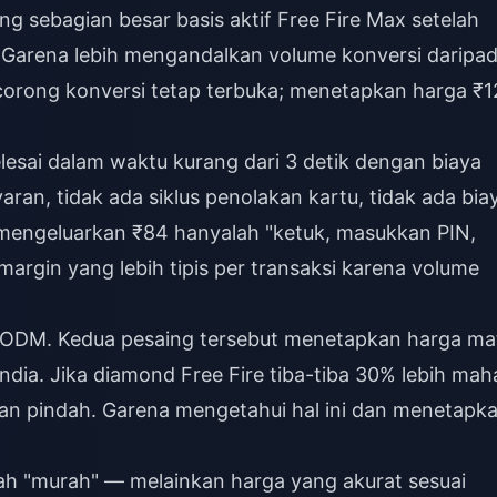
ng sebagian besar basis aktif Free Fire Max setelah
 Garena lebih mengandalkan volume konversi daripa
orong konversi tetap terbuka; menetapkan harga ₹1
elesai dalam waktu kurang dari 3 detik dengan biaya
an, tidak ada siklus penolakan kartu, tidak ada bia
mengeluarkan ₹84 hanyalah "ketuk, masukkan PIN,
margin yang lebih tipis per transaksi karena volume
/CODM. Kedua pesaing tersebut menetapkan harga ma
ndia. Jika diamond Free Fire tiba-tiba 30% lebih mah
kan pindah. Garena mengetahui hal ini dan menetapk
lah "murah" — melainkan harga yang akurat sesuai