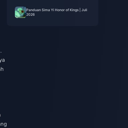
Panduan Sima Yi Honor of Kings | Juli
2026
.
ya
ah
a
n
ang