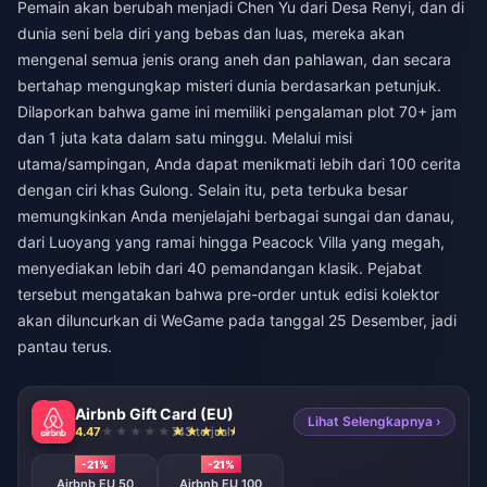
Pemain akan berubah menjadi Chen Yu dari Desa Renyi, dan di
dunia seni bela diri yang bebas dan luas, mereka akan
mengenal semua jenis orang aneh dan pahlawan, dan secara
bertahap mengungkap misteri dunia berdasarkan petunjuk.
Dilaporkan bahwa game ini memiliki pengalaman plot 70+ jam
dan 1 juta kata dalam satu minggu. Melalui misi
utama/sampingan, Anda dapat menikmati lebih dari 100 cerita
dengan ciri khas Gulong. Selain itu, peta terbuka besar
memungkinkan Anda menjelajahi berbagai sungai dan danau,
dari Luoyang yang ramai hingga Peacock Villa yang megah,
menyediakan lebih dari 40 pemandangan klasik. Pejabat
tersebut mengatakan bahwa pre-order untuk edisi kolektor
akan diluncurkan di WeGame pada tanggal 25 Desember, jadi
pantau terus.
Airbnb Gift Card (EU)
Lihat Selengkapnya ›
4.47
743 terjual
-21%
-21%
Airbnb EU 50
Airbnb EU 100