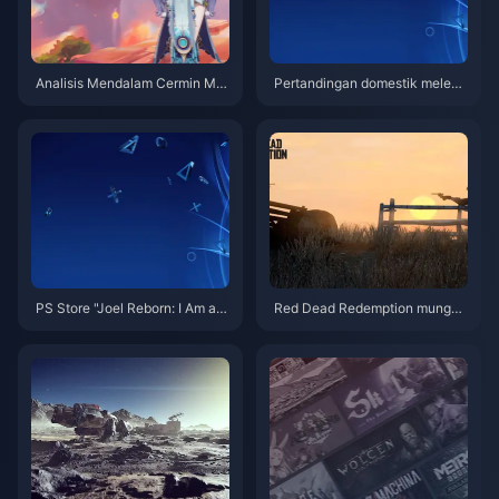
Analisis Mendalam Cermin Mal
Pertandingan domestik meleda
am Berputar Genshin Impact: E
k! PlayStation China merilis Fil
ra Mekar Bulan Senjata Khusu
m Pendek Peringatan 10 Tahu
s Laouma
n "Membantu Kreasi Tiongkok
Mendunia".
PS Store "Joel Reborn: I Am a F
Red Dead Redemption mungki
orester" tiba-tiba muncul game
n akan hadir di layanan berlan
peniru "The Last of Us".
gganan Microsoft dan Sony