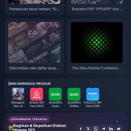
Pembaruan besar terbaru "Star
Emulator PSP "PPSSPP" kini te
ry Sky" kini resmi online
rsedia di APP Store secara grat
is
Edisi terbaru dari daftar ekspek
The Xbox Partner Conference
tasi Fami: “Monster Hunter: Wil
will be held on March 7, and ne
ds” menjadi daftar teratas baru
w games from EA, Capcom, an
d Nexon will be confirmed.
REKOMENDASI PRODUK
Vikingard:
Airbnb Gift
GrabGifts
GrabGifts
KALEOZ Gift
Sea of
Card (EU)
Cash
Online
Card (CN)
Adventure
Voucher (SG)
Voucher (SG)
Gold
PENAWARAN TERBATAS
Bagikan & Dapatkan Diskon
Hingga 10%