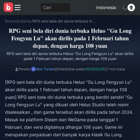
Cari
Indonesia
/
Beranda
/
Berita
/
RPG seni bela diri dunia terbuka Heluo "Gu Long Fengyun Lu" akan dirilis pada 1 Februari tahun depan, dengan harga 108 yuan
RPG seni bela diri dunia terbuka Heluo "Gu Long
Fengyun Lu" akan dirilis pada 1 Februari tahun
depan, dengan harga 108 yuan
RPG seni bela diri dunia terbuka Heluo "Gu Long Fengyun Lu" akan dirilis
pada 1 Februari tahun depan, dengan harga 108 yuan
Penulis:
Alex Turner
Diterbitkan pada:
2023/12/25
1 min baca
[RPG seni bela diri dunia terbuka Heluo "Gu Long Fengyun Lu"
akan dirilis pada 1 Februari tahun depan, dengan harga 108
yuan] RPG seni bela diri dunia terbuka yang berdiri sendiri "Gu
Long Fengyun Lu" yang dibuat oleh Heluo Studio telah resmi
diselesaikan , dan game tersebut akan dirilis pada tahun 2024.
Masuk ke platform Steam dan WeGame pada tanggal 1
Februari, dan versi digitalnya dihargai 108 yuan. Game ini
merupakan perpaduan dari banyak karya klasik Gu Long.