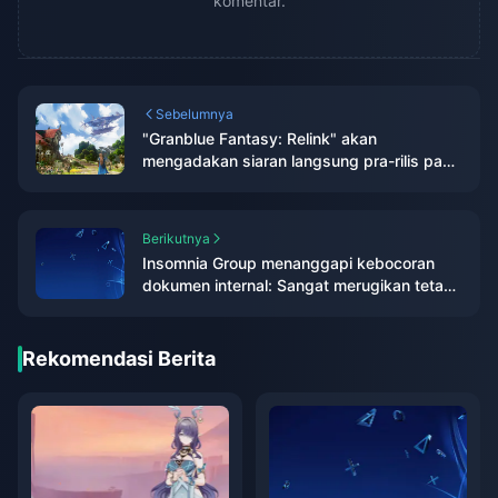
komentar.
Sebelumnya
"Granblue Fantasy: Relink" akan
mengadakan siaran langsung pra-rilis pada
11 Januari
Berikutnya
Insomnia Group menanggapi kebocoran
dokumen internal: Sangat merugikan tetapi
"Wolverine" akan tetap berjalan sesuai
rencana
Rekomendasi Berita