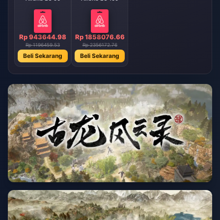
Rp 943644.98
Rp 1858076.66
Rp 1196459.53
Rp 2356172.76
Beli Sekarang
Beli Sekarang