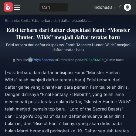
Cari
Indonesia
/
Beranda
/
Berita
/
Edisi terbaru dari daftar ekspektasi Fami: “Monster Hunter: Wilds” menjadi daftar teratas baru
Edisi terbaru dari daftar ekspektasi Fami: “Monster
Hunter: Wilds” menjadi daftar teratas baru
Edisi terbaru dari daftar ekspektasi Fami: “Monster Hunter: Wilds” menjadi
daftar teratas baru
Penulis:
Priya Sharma
Diterbitkan pada:
2024/03/05
1 min baca
[Edisi terbaru dari daftar antisipasi Fami: "Monster Hunter:
Wilds" telah menjadi daftar teratas baru] Edisi terbaru dari
daftar game yang dinantikan para pemain Famitsu telah dirilis.
Dengan dirilisnya "Final Fantasy 7: Rebirth", yang telah lama
menempati posisi teratas dalam daftar, "Monster Hunter: Wilds"
telah menjadi pemain top baru. "Lord of the Sacred Beasts"
dan "Dragon's Dogma 2" dalam daftar semuanya akan dirilis
bulan ini, dan "Rise of Ronin" lainnya yang akan dirilis pada
bulan Maret berada di peringkat ke-19. Daftar sepuluh teratas