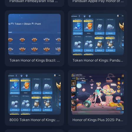
Panduan Pembayaran Visa Ma
Panduan Apple Pay Honor of K
stercard Honor of Kings: 99% B
ings: Isi Ulang Token Instan
erhasil
Token Honor of Kings Brazil: P
Token Honor of Kings: Pandua
anduan Lengkap 2025
n Pembelian + Tips Bonus 10
0% 2025
8000 Token Honor of Kings: P
Honor of Kings Plus 2025: Pan
enawaran Terbaik & Instan $6
duan ROI Lengkap untuk Rank
0-70
ed