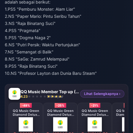
adalah sebagai berikut:
1.PS5 "Pemburu Monster: Alam Liar"
2.NS "Paper Mario: Pintu Seribu Tahun"
3.NS "Raja Binatang Suci"
4.PS5 "Pragmata"
5.PS5 "Dogma Naga 2"
6.NS "Putri Persik: Waktu Pertunjukan"
7.NS "Semangat di Balik"
8.NS "SaGa: Zamrud Melampaui"
9.PS5 "Raja Binatang Suci"
10.NS "Profesor Layton dan Dunia Baru Steam"
QQ Music Member Top up (CN)
Lihat Selengkapnya ›
4.23
516 terjual
-49%
-25%
-21%
-21%
QQ Music Green
QQ Music Green
QQ Music Green
QQ Music 
Diamond Deluxe
Diamond Deluxe
Diamond Deluxe
Diamond D
Edition 1 Month
Edition 3 Month
Edition 6 Month
Edition 12