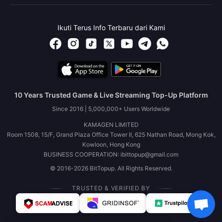
Ikuti Terus Info Terbaru dari Kami
10 Years Trusted Game & Live Streaming Top-Up Platform
Since 2016 | 5,000,000+ Users Worldwide
KAMAGEN LIMITED
Room 1508, 15/F, Grand Plaza Office Tower II, 625 Nathan Road, Mong Kok,
Kowloon, Hong Kong
BUSINESS COOPERATION: ibittopup@gmail.com
© 2016-2026 BitTopup. All Rights Reserved.
TRUSTED & VERIFIED BY