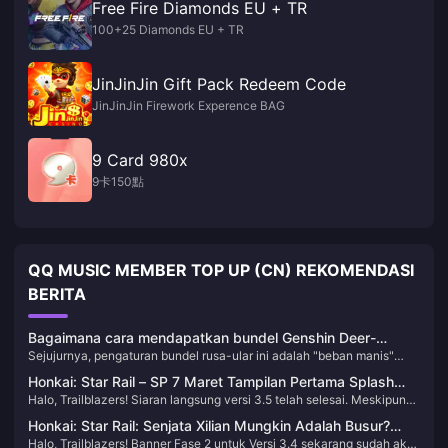
Free Fire Diamonds EU + TR
100+25 Diamonds EU + TR
JinJinJin Gift Pack Redeem Code
JinJinJin Firework Experence BAG
9 Card 980x
9卡150點
QQ MUSIC MEMBER TOP UP (CN) REKOMENDASI
BERITA
Bagaimana cara mendapatkan bundel Genshin Deer-
Sejujurnya, pengaturan bundel rusa-ular ini adalah "beban manis"
Snake? Strategi Gacha Terbaru 2025 & Panduan Optimasi
yang diberikan miHoYo kepada kita. Sebagai editor yang telah
Isi Ulang
Honkai: Star Rail – SP 7 Maret Tampilan Pertama Splash
melacak mekanisme gacha Genshin selama lebih dari dua tahun, saya
Halo, Trailblazers! Siaran langsung versi 3.5 telah selesai. Meskipun
Art! Summon-nya Benar-Benar Ubur-Ubur!
menyarankan Anda untuk tenang dan mengevaluasi nilai karakter
relatif singkat, tetap penuh dengan banyak informasi. Seni splash
terlebih dahulu, jangan sampai terpukau oleh penampilan—meskipun
Honkai: Star Rail: Senjata Xilian Mungkin Adalah Busur?
untuk tanggal 7 Maret kami telah resmi diungkap—mari kita lihat!
saya sendiri hampir bangkrut demi suara Yae Miko.
Halo, Trailblazers! Banner Fase 2 untuk Versi 3.4 sekarang sudah aktif.
Jalur Kelima Trailblazer Terungkap!