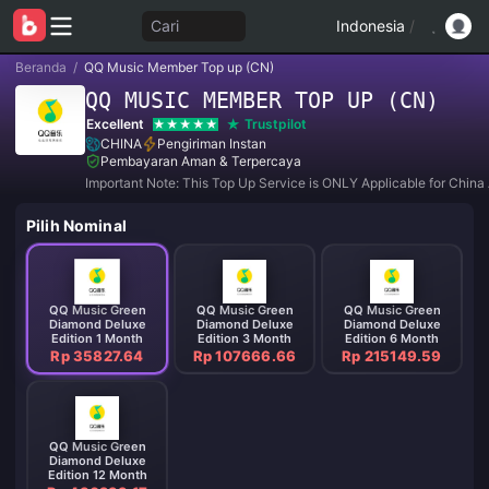
Cari
Indonesia
/
Beranda
/
QQ Music Member Top up (CN)
QQ MUSIC MEMBER TOP UP (CN)
Excellent
Trustpilot
CHINA
Pengiriman Instan
Pembayaran Aman & Terpercaya
Important Note: This Top Up Service is ONLY Applicable for China
Pilih Nominal
QQ Music Green
QQ Music Green
QQ Music Green
Diamond Deluxe
Diamond Deluxe
Diamond Deluxe
Edition 1 Month
Edition 3 Month
Edition 6 Month
Rp 35827.64
Rp 107666.66
Rp 215149.59
QQ Music Green
Diamond Deluxe
Edition 12 Month