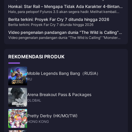
Apakah kamu sudah menarik karakter yang kamu incar? Untuk jadwal
Honkai: Star Rail – Mengapa Tidak Ada Karakter 4-Bintang
banner mendatang dan detail karakter, kami telah mengumpulkan
Halo, para pelopor! Fyluros 3.5 akan segera hadir. Melihat kembali
Baru di Versi 3.0? Masalah Produksi atau Hal Lain?
beberapa informasi untuk dibagikan kepada kamu—mari kita lihat
waktu rilis banner, jelas bahwa tidak ada karakter bintang 4 baru yang
bersama.
Berita terkini: Proyek Far Cry 7 ditunda hingga 2026
dirilis sejak Moetze. Mengapa demikian?
Berita terkini: Proyek Far Cry 7 ditunda hingga 2026
Video pengenalan pandangan dunia "The Wild is Calling"
Video pengenalan pandangan dunia "The Wild is Calling" "Monster
"Monster Hunter" dirilis
Hunter" dirilis
REKOMENDASI PRODUK
Mobile Legends Bang Bang（RUSIA）
RU
Arena Breakout Pass & Packages
GLOBAL
Pretty Derby (HK/MO/TW)
HONG KONG