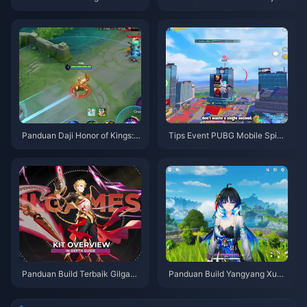
ZZ 3.1 | Agustus 2026
Artefak & Tim Terbaik | Agustu
s 2026
Panduan Daji Honor of Kings: 1
Tips Event PUBG Mobile Spide
0 Trik Teratas | Agustus 2026
r-Man | Agustus 2026
Panduan Build Terbaik Gilgam
Panduan Build Yangyang Xuan
esh HSR | Agustus 2026
ling | Agustus 2026