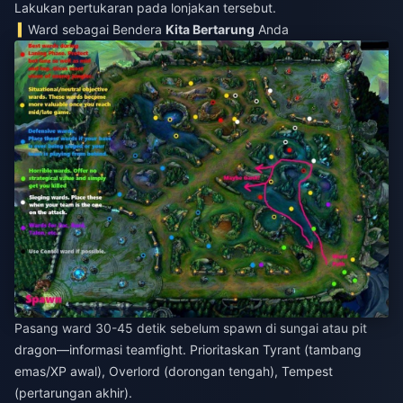
Lakukan pertukaran pada lonjakan tersebut.
Ward sebagai Bendera
Kita Bertarung
Anda
Pasang ward 30-45 detik sebelum spawn di sungai atau pit
dragon—informasi teamfight. Prioritaskan Tyrant (tambang
emas/XP awal), Overlord (dorongan tengah), Tempest
(pertarungan akhir).