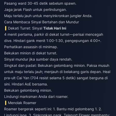
Pasang ward 30-45 detik sebelum spawn.
Jaga jarak Flash untuk perlindungan.
Maju terlalu jauh untuk menyinkronkan jungler Anda.
Cara Membaca Sinyal Bertahan dan Mundur
Dekati Turret: Sinyal
Tidak Hari Ini
4 menit pertama, parkir di dekat turret—perisai mencegah
dive. Hindari gank menit 1:00-1:30, pengepungan 4:00+.
Perhatikan assassin di minimap.
Bekukan minion di dekat turret.
Sinyal mundur jika sumber daya rendah.
Singkat dan padat: Bekukan gelombang minion. Paksa musuh
untuk maju terlalu jauh; menjauh di belakang garis depan. Heal
pra-ult Cai Yan (704 resist selama 5 detik) sangat berguna di
sini. Hindari AoE bersama.
Bekukan gelombang minion.
Lindungi marksman Anda dari roamer.
Menolak Roamer
Roamer bergerak seperti ini: 1. Bantu mid gelombang 1. 2.
Lindungi lane. 3. Sinkronkan gank. Teleport Flower membantu;