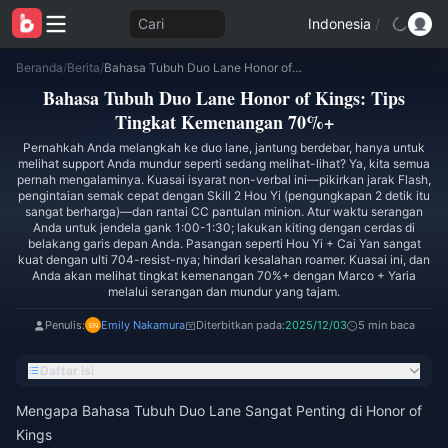
Cari
Indonesia
/
Beranda
/
Berita
/
Bahasa Tubuh Duo Lane Honor of Kings: Tips Tingkat Kemenangan 70%+
Bahasa Tubuh Duo Lane Honor of Kings: Tips
Tingkat Kemenangan 70%+
Pernahkah Anda melangkah ke duo lane, jantung berdebar, hanya untuk
melihat support Anda mundur seperti sedang melihat-lihat? Ya, kita semua
pernah mengalaminya. Kuasai isyarat non-verbal ini—pikirkan jarak Flash,
pengintaian semak cepat dengan Skill 2 Hou Yi (pengungkapan 2 detik itu
sangat berharga)—dan rantai CC pantulan minion. Atur waktu serangan
Anda untuk jendela gank 1:00-1:30; lakukan kiting dengan cerdas di
belakang garis depan Anda. Pasangan seperti Hou Yi + Cai Yan sangat
kuat dengan ulti 704-resist-nya; hindari kesalahan roamer. Kuasai ini, dan
Anda akan melihat tingkat kemenangan 70%+ dengan Marco + Yaria
melalui serangan dan mundur yang tajam.
Penulis:
Emily Nakamura
Diterbitkan pada:
2025/12/03
5 min baca
Daftar Isi
Mengapa Bahasa Tubuh Duo Lane Sangat Penting di Honor of
Kings