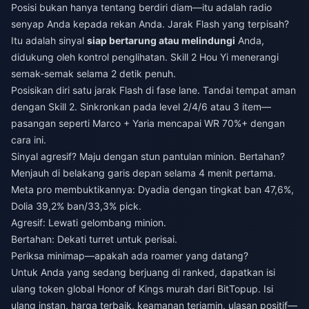
Posisi bukan hanya tentang berdiri diam—itu adalah radio
senyap Anda kepada rekan Anda. Jarak Flash yang terpisah?
Itu adalah sinyal
siap bertarung atau melindungi
Anda,
didukung oleh kontrol penglihatan. Skill 2 Hou Yi menerangi
semak-semak selama 2 detik penuh.
Posisikan diri satu jarak Flash di fase lane. Tandai tempat aman
dengan Skill 2. Sinkronkan pada level 2/4/6 atau 3 item—
pasangan seperti Marco + Yaria mencapai WR 70%+ dengan
cara ini.
Sinyal agresif? Maju dengan stun pantulan minion. Bertahan?
Menjauh di belakang garis depan selama 4 menit pertama.
Meta pro membuktikannya: Dyadia dengan tingkat ban 47,6%,
Dolia 39,2% ban/33,3% pick.
Agresif: Lewati gelombang minion.
Bertahan: Dekati turret untuk perisai.
Periksa minimap—apakah ada roamer yang datang?
Untuk Anda yang sedang berjuang di ranked, dapatkan
isi
ulang token global Honor of Kings murah
dari BitTopup. Isi
ulang instan, harga terbaik, keamanan terjamin, ulasan positif—