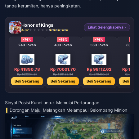
tanpa kerumitan, hanya peningkatan.
Honor of Kings
Lihat Selengkapnya ›
4.87
870 terjual
-74%
-49%
-74%
-74%
240 Token
400 Token
560 Token
800 To
Rp 41890.78
Rp 70001.70
Rp 98112.62
Rp 1401
Rp 162234.91
Rp 138129.34
Rp 379460.67
Rp 54232
Beli Sekarang
Beli Sekarang
Beli Sekarang
Beli Sek
Sinyal Posisi Kunci untuk Memulai Pertarungan
Dorongan Maju: Melangkah Melampaui Gelombang Minion