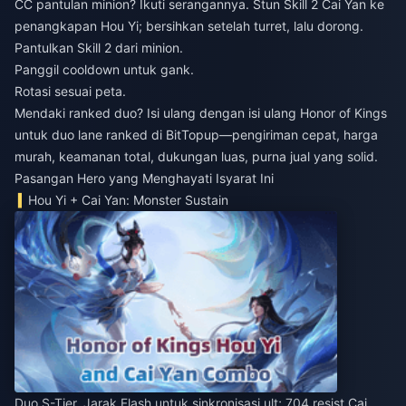
CC pantulan minion? Ikuti serangannya. Stun Skill 2 Cai Yan ke
penangkapan Hou Yi; bersihkan setelah turret, lalu dorong.
Pantulkan Skill 2 dari minion.
Panggil cooldown untuk gank.
Rotasi sesuai peta.
Mendaki ranked duo? Isi ulang dengan
isi ulang Honor of Kings
untuk duo lane ranked
di BitTopup—pengiriman cepat, harga
murah, keamanan total, dukungan luas, purna jual yang solid.
Pasangan Hero yang Menghayati Isyarat Ini
Hou Yi + Cai Yan: Monster Sustain
Duo S-Tier. Jarak Flash untuk sinkronisasi ult; 704 resist Cai