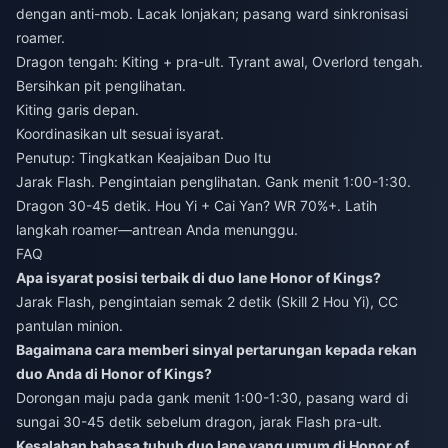
dengan anti-mob. Lacak lonjakan; pasang ward sinkronisasi
roamer.
Dragon tengah: Kiting + pra-ult. Tyrant awal, Overlord tengah.
Bersihkan pit penglihatan.
Kiting garis depan.
Koordinasikan ult sesuai isyarat.
Penutup: Tingkatkan Keajaiban Duo Itu
Jarak Flash. Pengintaian penglihatan. Gank menit 1:00-1:30.
Dragon 30-45 detik. Hou Yi + Cai Yan? WR 70%+. Latih
langkah roamer—antrean Anda menunggu.
FAQ
Apa isyarat posisi terbaik di duo lane Honor of Kings?
Jarak Flash, pengintaian semak 2 detik (Skill 2 Hou Yi), CC
pantulan minion.
Bagaimana cara memberi sinyal pertarungan kepada rekan
duo Anda di Honor of Kings?
Dorongan maju pada gank menit 1:00-1:30, pasang ward di
sungai 30-45 detik sebelum dragon, jarak Flash pra-ult.
Kesalahan bahasa tubuh duo lane yang umum di Honor of