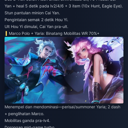
Yan + heal 5 detik pada lv2/4/6 + 3 item (10x Hunt, Eagle Eye).
Stun pantulan minion Cai Yan.
Pengintaian semak 2 detik Hou Yi.
Ult Hou Yi dimulai, Cai Yan pra-ult.
Marco Polo + Yaria: Binatang Mobilitas WR 70%+
Menempel dan mendominasi—perisai/summoner Yaria; 2 dash
+ penglihatan Marco.
Mobilitas ganda pra-lv4.
Dorongan mid-game turbo.