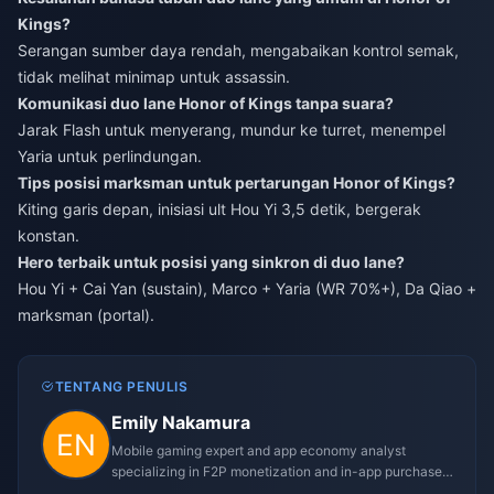
Kings?
Serangan sumber daya rendah, mengabaikan kontrol semak,
tidak melihat minimap untuk assassin.
Komunikasi duo lane Honor of Kings tanpa suara?
Jarak Flash untuk menyerang, mundur ke turret, menempel
Yaria untuk perlindungan.
Tips posisi marksman untuk pertarungan Honor of Kings?
Kiting garis depan, inisiasi ult Hou Yi 3,5 detik, bergerak
konstan.
Hero terbaik untuk posisi yang sinkron di duo lane?
Hou Yi + Cai Yan (sustain), Marco + Yaria (WR 70%+), Da Qiao +
marksman (portal).
TENTANG PENULIS
Emily Nakamura
Mobile gaming expert and app economy analyst
specializing in F2P monetization and in-app purchase
trends.