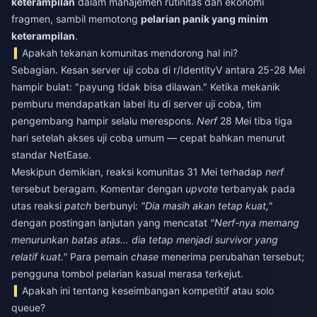
keterampilan
dalam manajemen rutinitas dan ekonomi
fragmen, sambil memotong
pelarian panik yang minim
keterampilan
.
Apakah tekanan komunitas mendorong hal ini?
Sebagian. Kesan server uji coba di r/IdentityV antara 25-28 Mei
hampir bulat: "payung tidak bisa dilawan." Ketika mekanik
pemburu mendapatkan label itu di server uji coba, tim
pengembang hampir selalu merespons.
Nerf
28 Mei tiba tiga
hari setelah akses uji coba umum — cepat bahkan menurut
standar NetEase.
Meskipun demikian, reaksi komunitas 31 Mei terhadap
nerf
tersebut beragam. Komentar dengan
upvote
terbanyak pada
utas reaksi
patch
berbunyi:
"Dia masih akan tetap kuat,"
dengan postingan lanjutan yang mencatat
"Nerf-nya memang
menurunkan batas atas... dia tetap menjadi survivor yang
relatif kuat."
Para pemain
chase
menerima perubahan tersebut;
pengguna tombol pelarian kasual merasa terkejut.
Apakah ini tentang keseimbangan kompetitif atau solo
queue?