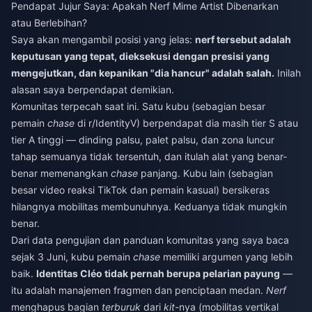
Pendapat Jujur Saya: Apakah Nerf Mime Artist Dibenarkan
atau Berlebihan?
Saya akan mengambil posisi yang jelas:
nerf tersebut adalah
keputusan yang tepat, dieksekusi dengan presisi yang
mengejutkan, dan kepanikan "dia hancur" adalah salah.
Inilah
alasan saya berpendapat demikian.
Komunitas terpecah saat ini. Satu kubu (sebagian besar
pemain
chase
di r/IdentityV) berpendapat dia masih tier S atau
tier A tinggi — dinding palsu, palet palsu, dan zona luncur
tahap semuanya tidak tersentuh, dan itulah alat yang benar-
benar memenangkan
chase
panjang. Kubu lain (sebagian
besar video reaksi TikTok dan pemain kasual) bersikeras
hilangnya mobilitas membunuhnya. Keduanya tidak mungkin
benar.
Dari data pengujian dan panduan komunitas yang saya baca
sejak 3 Juni, kubu pemain
chase
memiliki argumen yang lebih
baik.
Identitas Cléo tidak pernah berupa pelarian payung
—
itu adalah manajemen fragmen dan penciptaan medan.
Nerf
menghapus bagian
terburuk
dari
kit
-nya (mobilitas vertikal