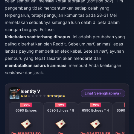
celah sempit kini memiliki kotak tabrakan (
collision box
). Tim
pengembang tidak mencantumkan setiap celah yang
terpengaruh, tetapi pengujian komunitas pada 28-31 Mei
memetakan setidaknya setengah lusin celah di peta dalam
ruangan bergaya Eclipse.
Kekebalan saat terbang dihapus.
Ini adalah perubahan yang
paling diperhatikan oleh Reddit. Sebelum
nerf
, animasi lepas
landas payung memberikan efek kebal. Setelah
nerf
, ayunan
pemburu yang tepat sasaran akan mendarat dan
membatalkan seluruh animasi
, membuat Anda kehilangan
cooldown
dan jarak.
Identity V
Lihat Selengkapnya ›
4.61
925 terjual
-22%
-22%
-22%
-22%
6590 Echoes
6590 Echoes * 8
6590 Echoes * 4
6590 Echo
Rp 1586521.50
Rp
Rp 6345718.55
Rp 31728