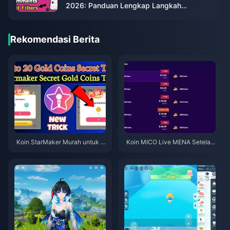
2026: Panduan Lengkap Langkah
Selanjutnya
Rekomendasi Berita
Koin StarMaker Murah untuk A
Koin MICO Live MENA Setelah
udisi SupernovaX 2026 (Disko
v5.2: Penawaran Termurah 20
n 12-23%)
26