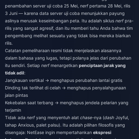
penambahan server uji coba 25 Mei,
nerf
pertama 28 Mei, rilis
3 Juni — karena data server uji coba menunjukkan payung
aslinya merusak keseimbangan peta. Itu adalah siklus
nerf
pra-
rilis yang sangat agresif, dan itu memberi tahu Anda bahwa tim
pengembang melihat sesuatu yang tidak bisa mereka biarkan
rilis.
Catatan pemeliharaan resmi tidak menjelaskan alasannya
dalam bahasa yang lugas, tetapi polanya jelas dari perubahan
itu sendiri. Setiap
nerf
menargetkan
penciptaan jarak yang
tidak adil
:
Jangkauan vertikal → menghapus perubahan lantai gratis
Dinding tak terlihat di celah → menghapus penyalahgunaan
jalan pintas
Kekebalan saat terbang → menghapus jendela pelarian yang
terjamin
Tidak ada
nerf
yang menyentuh alat
chase
-nya (
dash
Joyful,
tahap Anxious, palet palsu). Itu adalah pilihan filosofis yang
disengaja: NetEase ingin mempertahankan
ekspresi