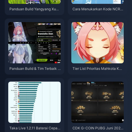
Panduan Build Yangyang Xuan
Cara Menukarkan Kode NCRC
ling | Agustus 2026
KYT8EF untuk Eggy Coins Grat
is (Agu 2026)
Panduan Build & Tim Terbaik R
Tier List Prioritas Mahkota Kar
emielle | Juli 2026
akter Bintang 4 Genshin Impac
t | Juli 2026
Taka Live 1.2.11 Baterai Cepat
CDK G-COIN PUBG Juni 2026: