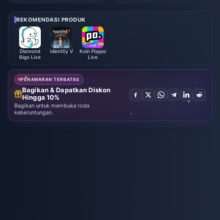
Boros Setelah Pembaruan Juli
Apakah Promo Dobel $91.43 B
2026? Penyebab dan Cara Me
enar-Benar Layak?
ngatasinya
REKOMENDASI PRODUK
Diamond
Identity V
Koin Poppo
Bigo Live
Live
PENAWARAN TERBATAS
Bagikan & Dapatkan Diskon
Hingga 10%
Bagikan untuk membuka roda
keberuntungan.