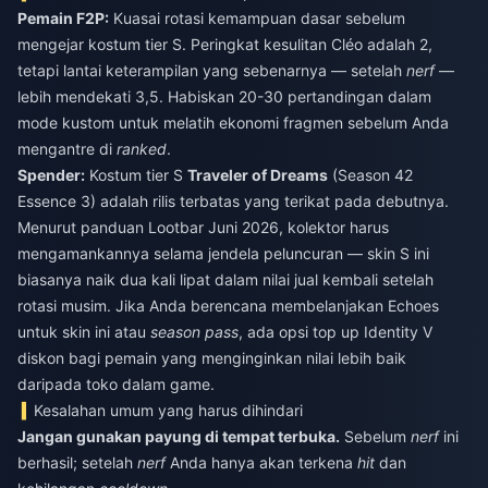
Pemain F2P:
Kuasai rotasi kemampuan dasar sebelum
mengejar kostum tier S. Peringkat kesulitan Cléo adalah 2,
tetapi lantai keterampilan yang sebenarnya — setelah
nerf
—
lebih mendekati 3,5. Habiskan 20-30 pertandingan dalam
mode kustom untuk melatih ekonomi fragmen sebelum Anda
mengantre di
ranked
.
Spender:
Kostum tier S
Traveler of Dreams
(Season 42
Essence 3) adalah rilis terbatas yang terikat pada debutnya.
Menurut panduan Lootbar Juni 2026, kolektor harus
mengamankannya selama jendela peluncuran — skin S ini
biasanya naik dua kali lipat dalam nilai jual kembali setelah
rotasi musim. Jika Anda berencana membelanjakan Echoes
untuk skin ini atau
season pass
, ada opsi
top up Identity V
diskon
bagi pemain yang menginginkan nilai lebih baik
daripada toko dalam game.
Kesalahan umum yang harus dihindari
Jangan gunakan payung di tempat terbuka.
Sebelum
nerf
ini
berhasil; setelah
nerf
Anda hanya akan terkena
hit
dan