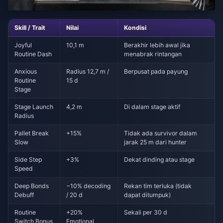
Skill / Trait
Nilai
Kondisi
Joyful
10,1 m
Berakhir lebih awal jika
Routine Dash
menabrak rintangan
Anxious
Radius 12,7 m /
Berpusat pada payung
Routine
15 d
Stage
Stage Launch
4,2 m
Di dalam stage aktif
Radius
Pallet Break
+15%
Tidak ada survivor dalam
Slow
jarak 25 m dari hunter
Side Step
+3%
Dekat dinding atau stage
Speed
Deep Bonds
−10% decoding
Rekan tim terluka (tidak
Debuff
/ 20 d
dapat ditumpuk)
Routine
+20%
Sekali per 30 d
Switch Bonus
Emotional