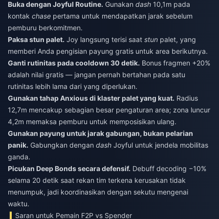
Buka dengan Joyful Routine.
Gunakan
dash
10,1m pada
kontak
chase
pertama untuk mendapatkan jarak sebelum
pemburu berkomitmen.
Paksa stun palet.
Joy langsung terisi saat
stun
palet, yang
memberi Anda pengisian payung gratis untuk area berikutnya.
Ganti rutinitas pada cooldown 30 detik.
Bonus fragmen +20%
adalah nilai gratis — jangan pernah bertahan pada satu
rutinitas lebih lama dari yang diperlukan.
Gunakan tahap Anxious di klaster palet yang kuat.
Radius
12,7m mencakup sebagian besar pengaturan area; zona luncur
4,2m memaksa pemburu untuk memposisikan ulang.
Gunakan payung untuk jarak gabungan, bukan pelarian
panik.
Gabungkan dengan
dash
Joyful untuk jendela mobilitas
ganda.
Picukan Deep Bonds secara defensif.
Debuff decoding −10%
selama 20 detik saat rekan tim terkena kerusakan tidak
menumpuk, jadi koordinasikan dengan sekutu mengenai
waktu.
Saran untuk Pemain F2P vs Spender