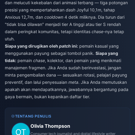
dan melucuti kekebalan dari animasi terbang — tiga potongan
presisi yang mempertahankan
dash
Joyful 10,1m, tahap
Anxious 12,7m, dan
cooldown
4 detik miliknya. Dia turun dari
"tidak bisa dilawan" menjadi tier A tinggi atau tier S rendah
dalam peringkat komunitas, tetapi identitas
chase
-nya tetap
utuh.
Siapa yang dirugikan oleh
patch
ini:
pemain kasual yang
menggunakan payung sebagai tombol panik.
Siapa yang
tidak:
pemain
chase
, kolektor, dan pemain yang menikmati
manajemen fragmen. Jika Anda sudah berinvestasi, jangan
minta pengembalian dana — sesuaikan rotasi, pelajari payung
preventif, dan lalui penyesuaian
meta
. Jika Anda memutuskan
apakah akan mendapatkannya, jawabannya bergantung pada
gaya bermain, bukan kepanikan daftar tier.
TENTANG PENULIS
Olivia Thompson
Consumer tech journalist and digital lifestyle writer