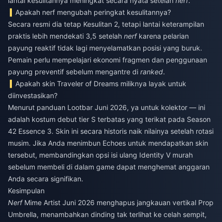
lantai kesulitannya meningkat secara nyata setelah
nerf
.
Apakah nerf mengubah peringkat kesulitannya?
Secara resmi dia tetap Kesulitan 2, tetapi lantai keterampilan
praktis lebih mendekati 3,5 setelah
nerf
karena pelarian
payung reaktif tidak lagi menyelamatkan posisi yang buruk.
Pemain perlu mempelajari ekonomi fragmen dan penggunaan
payung preventif sebelum mengantre di
ranked
.
Apakah skin Traveler of Dreams miliknya layak untuk
diinvestasikan?
Menurut panduan Lootbar Juni 2026, ya untuk kolektor — ini
adalah kostum debut tier S terbatas yang terikat pada Season
42 Essence 3. Skin ini secara historis naik nilainya setelah rotasi
musim. Jika Anda menimbun Echoes untuk mendapatkan skin
tersebut, membandingkan opsi
isi ulang Identity V murah
sebelum membeli di dalam game dapat menghemat anggaran
Anda secara signifikan.
Kesimpulan
Nerf
Mime Artist Juni 2026 menghapus jangkauan vertikal Prop
Umbrella, menambahkan dinding tak terlihat ke celah sempit,