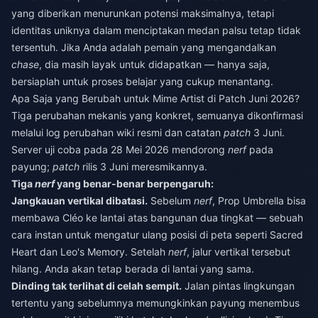
yang diberikan menurunkan potensi maksimalnya, tetapi
identitas uniknya dalam menciptakan medan palsu tetap tidak
tersentuh. Jika Anda adalah pemain yang mengandalkan
chase
, dia masih layak untuk didapatkan — hanya saja,
bersiaplah untuk proses belajar yang cukup menantang.
Apa Saja yang Berubah untuk Mime Artist di Patch Juni 2026?
Tiga perubahan mekanis yang konkret, semuanya dikonfirmasi
melalui log perubahan wiki resmi dan catatan
patch
3 Juni.
Server uji coba pada 28 Mei 2026 mendorong
nerf
pada
payung;
patch
rilis 3 Juni meresmikannya.
Tiga
nerf
yang benar-benar berpengaruh:
Jangkauan vertikal dibatasi.
Sebelum
nerf
, Prop Umbrella bisa
membawa Cléo ke lantai atas bangunan dua tingkat — sebuah
cara instan untuk mengatur ulang posisi di peta seperti Sacred
Heart dan Leo's Memory. Setelah
nerf
, jalur vertikal tersebut
hilang. Anda akan tetap berada di lantai yang sama.
Dinding tak terlihat di celah sempit.
Jalan pintas lingkungan
tertentu yang sebelumnya memungkinkan payung menembus