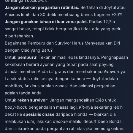
kehilangan
cooldown
.
Jangan abaikan pergantian rutinitas.
Bertahan di Joyful atau
Anxious lebih dari 30 detik membuang bonus fragmen +20%.
Jangan gunakan tahap di luar zona palet.
Radius 12,7m
sangat besar, tetapi tidak berguna jika tidak ada yang perlu
dipertahankan.
Bagaimana Pemburu dan Survivor Harus Menyesuaikan Diri
dengan Cléo yang Baru?
Untuk
pemburu
: Tekan animasi lepas landasnya. Penghapusan
kekebalan berarti ayunan yang tepat pada saat payung
dimulai memberi Anda
hit
gratis dan membakar
cooldown
-nya.
Lacak status rutinitasnya dengan kamera — Joyful adalah
mobilitas, Anxious adalah zonasi, dan animasi pergantian
adalah tanda Anda.
Untuk
rekan survivor
: Jangan mengandalkan Cléo untuk
body-block
pengendalian massa lagi.
Kit
-nya sekarang lebih
dekat ke
spesialis chase
daripada hibrida — biarkan dia
melakukan
kite
, lakukan
decode
melalui debuff Deep Bonds,
dan sinkronkan pada pergantian rutinitas jika memungkinkan.