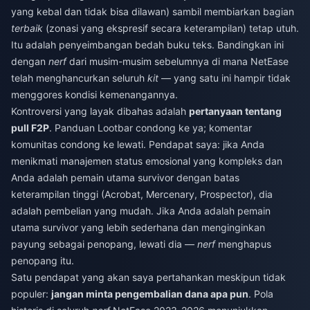
yang kebal dan tidak bisa dilawan) sambil membiarkan bagian
terbaik
(zonasi yang ekspresif secara keterampilan) tetap utuh.
Itu adalah penyeimbangan bedah buku teks. Bandingkan ini
dengan
nerf
dari musim-musim sebelumnya di mana NetEase
telah menghancurkan seluruh
kit
— yang satu ini hampir tidak
menggores kondisi kemenangannya.
Kontroversi yang layak dibahas adalah
pertanyaan tentang
pull F2P
. Panduan Lootbar condong ke ya; komentar
komunitas condong ke lewati. Pendapat saya: jika Anda
menikmati manajemen status emosional yang kompleks dan
Anda adalah pemain utama survivor dengan batas
keterampilan tinggi (Acrobat, Mercenary, Prospector), dia
adalah pembelian yang mudah. Jika Anda adalah pemain
utama survivor yang lebih sederhana dan menginginkan
payung sebagai penopang, lewati dia —
nerf
menghapus
penopang itu.
Satu pendapat yang akan saya pertahankan meskipun tidak
populer:
jangan minta pengembalian dana apa pun
. Pola