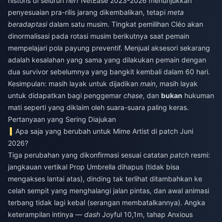
historis di seluruh
nerf
NetEase 2023-2026 menunjukkan
penyesuaian pra-rilis jarang dikembalikan, tetapi
meta
beradaptasi
dalam satu musim. Tingkat pemilihan Cléo akan
dinormalisasi pada rotasi musim berikutnya saat pemain
mempelajari pola payung preventif. Menjual aksesori sekarang
adalah kesalahan yang sama yang dilakukan pemain dengan
dua survivor sebelumnya yang bangkit kembali dalam 60 hari.
Kesimpulan: masih layak untuk dijadikan
main
, masih layak
untuk didapatkan bagi penggemar
chase
, dan
bukan
hukuman
mati seperti yang diklaim oleh suara-suara paling keras.
Pertanyaan yang Sering Diajukan
Apa saja yang berubah untuk Mime Artist di patch Juni
2026?
Tiga perubahan yang dikonfirmasi sesuai catatan
patch
resmi:
jangkauan vertikal Prop Umbrella dihapus (tidak bisa
mengakses lantai atas), dinding tak terlihat ditambahkan ke
celah sempit yang menghalangi jalan pintas, dan awal animasi
terbang tidak lagi kebal (serangan membatalkannya). Angka
keterampilan intinya —
dash
Joyful 10,1m, tahap Anxious