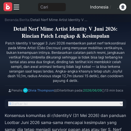
Cari
Indonesia
/
Beranda
/
Berita
/
Detail Nerf Mime Artist Identity V Juni 2026: Rincian Patch Lengkap & Kesimpulan
Detail Nerf Mime Artist Identity V Juni 2026:
Rincian Patch Lengkap & Kesimpulan
Patch Identity V tanggal 3 Juni 2026 memberikan paket nerf terkoordinasi
pada Mime Artist (Cléo Decroux) yang menyasar mobilitas vertikalnya,
bukan kemampuan intinya. Berdasarkan catatan patch resmi, jangkauan
vertikal Prop Umbrella dikurangi sehingga ia tidak bisa lagi terbang ke
lantai atas area dua tingkat, dinding tak terlihat kini memblokir celah
sempit, dan awal animasi terbang tidak lagi kebal — ia bisa terkena
serangan saat lepas landas. Angka-angka khasnya tetap utuh: Joyful
dash 10,1m, radius Anxious stage 12,7m (durasi 15 detik), dan cooldown
payung 4 detik.
Penulis:
Olivia Thompson
Diterbitkan pada:
2026/06/09
13 min baca
Daftar Isi
Konsensus komunitas di r/IdentityV (31 Mei 2026) dan panduan
Lootbar Juni 2026 sama-sama mencapai kesimpulan yang
sama: dia tetap menjadi survivor papan atas atau tier S.
Nerf