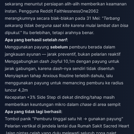
sekarang menuntut persiapan alih-alih memberikan keamanan
instan. Pengguna Reddit FaithlessnessOne2062
merangkumnya secara blak-blakan pada 31 Mei:
"Terbang
sekarang tidak berguna saat kite karena mulai lambat dan bisa
dipukul."
Itu berlebihan, tetapi arahnya benar.
Apa yang berhasil setelah
nerf
:
Menggunakan payung
sebelum
pemburu berada dalam
jangkauan ayunan — jarak preventif, bukan pelarian reaktif
Menggabungkan
dash
Joyful 10,1m dengan payung untuk
jarak gabungan, karena
dash
-nya sendiri tidak disentuh
Menyiapkan tahap Anxious Routine terlebih dahulu, lalu
menggunakan payung untuk memancing pemburu ke radius
luncur 4,2m
Kecepatan +3% Side Step di dekat dinding/tahap masih
memberikan keuntungan mikro dalam
chase
di area sempit
Apa yang tidak lagi berhasil:
Tombol panik "Pemburu tinggal satu hit → gunakan payung"
Pelarian vertikal di jendela lantai dua Rumah Sakit Sacred Heart
Jalan pintas celah yang dulu melewati seluruh zona palet