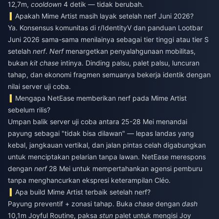
12,7m,
cooldown
4 detik — tidak berubah.
Apakah Mime Artist masih layak setelah nerf Juni 2026?
Ya. Konsensus komunitas di r/IdentityV dan panduan Lootbar
Juni 2026 sama-sama menilainya sebagai tier tinggi atau tier S
setelah
nerf
.
Nerf
menargetkan penyalahgunaan mobilitas,
bukan
kit chase
intinya. Dinding palsu, palet palsu, luncuran
tahap, dan ekonomi fragmen semuanya bekerja identik dengan
nilai server uji coba.
Mengapa NetEase memberikan nerf pada Mime Artist
sebelum rilis?
Umpan balik server uji coba antara 25-28 Mei menandai
payung sebagai "tidak bisa dilawan" — lepas landas yang
kebal, jangkauan vertikal, dan jalan pintas celah digabungkan
untuk menciptakan pelarian tanpa lawan. NetEase merespons
dengan
nerf
28 Mei untuk mempertahankan agensi pemburu
tanpa menghancurkan ekspresi keterampilan Cléo.
Apa build Mime Artist terbaik setelah nerf?
Payung preventif + zonasi tahap. Buka
chase
dengan
dash
10,1m Joyful Routine, paksa
stun
palet untuk mengisi Joy