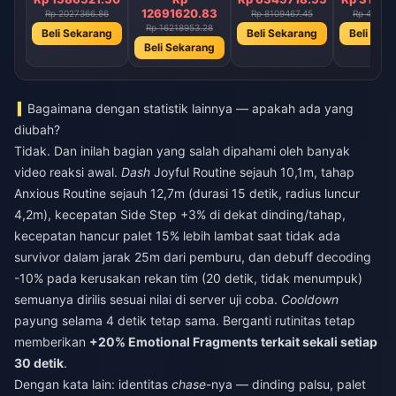
12691620.83
Rp 2027366.86
Rp 8109467.45
Rp 40547
Rp 16218953.28
Beli Sekarang
Beli Sekarang
Beli Sek
Beli Sekarang
Bagaimana dengan statistik lainnya — apakah ada yang
diubah?
Tidak. Dan inilah bagian yang salah dipahami oleh banyak
video reaksi awal.
Dash
Joyful Routine sejauh 10,1m, tahap
Anxious Routine sejauh 12,7m (durasi 15 detik, radius luncur
4,2m), kecepatan Side Step +3% di dekat dinding/tahap,
kecepatan hancur palet 15% lebih lambat saat tidak ada
survivor dalam jarak 25m dari pemburu, dan debuff decoding
-10% pada kerusakan rekan tim (20 detik, tidak menumpuk)
semuanya dirilis sesuai nilai di server uji coba.
Cooldown
payung selama 4 detik tetap sama. Berganti rutinitas tetap
memberikan
+20% Emotional Fragments terkait sekali setiap
30 detik
.
Dengan kata lain: identitas
chase
-nya — dinding palsu, palet