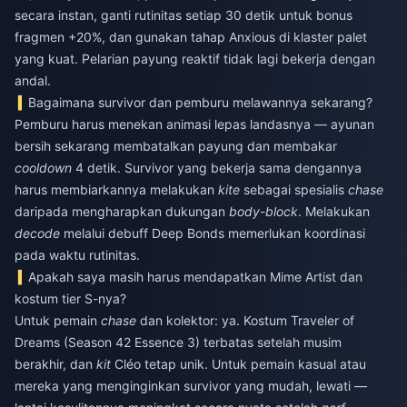
secara instan, ganti rutinitas setiap 30 detik untuk bonus
fragmen +20%, dan gunakan tahap Anxious di klaster palet
yang kuat. Pelarian payung reaktif tidak lagi bekerja dengan
andal.
Bagaimana survivor dan pemburu melawannya sekarang?
Pemburu harus menekan animasi lepas landasnya — ayunan
bersih sekarang membatalkan payung dan membakar
cooldown
4 detik. Survivor yang bekerja sama dengannya
harus membiarkannya melakukan
kite
sebagai spesialis
chase
daripada mengharapkan dukungan
body-block
. Melakukan
decode
melalui debuff Deep Bonds memerlukan koordinasi
pada waktu rutinitas.
Apakah saya masih harus mendapatkan Mime Artist dan
kostum tier S-nya?
Untuk pemain
chase
dan kolektor: ya. Kostum Traveler of
Dreams (Season 42 Essence 3) terbatas setelah musim
berakhir, dan
kit
Cléo tetap unik. Untuk pemain kasual atau
mereka yang menginginkan survivor yang mudah, lewati —