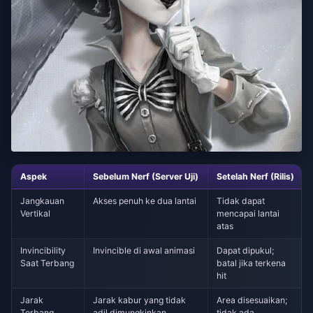
Aspek
Sebelum Nerf (Server Uji)
Setelah Nerf (Rilis)
Jangkauan
Akses penuh ke dua lantai
Tidak dapat
Vertikal
mencapai lantai
atas
Invincibility
Invincible di awal animasi
Dapat dipukul;
Saat Terbang
batal jika terkena
hit
Jarak
Jarak kabur yang tidak
Area disesuaikan;
Terbang
adil dimungkinkan
tidak ada