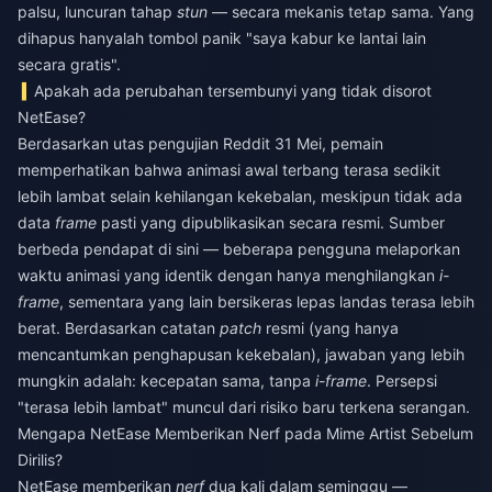
palsu, luncuran tahap
stun
— secara mekanis tetap sama. Yang
dihapus hanyalah tombol panik "saya kabur ke lantai lain
secara gratis".
Apakah ada perubahan tersembunyi yang tidak disorot
NetEase?
Berdasarkan utas pengujian Reddit 31 Mei, pemain
memperhatikan bahwa animasi awal terbang terasa sedikit
lebih lambat selain kehilangan kekebalan, meskipun tidak ada
data
frame
pasti yang dipublikasikan secara resmi. Sumber
berbeda pendapat di sini — beberapa pengguna melaporkan
waktu animasi yang identik dengan hanya menghilangkan
i-
frame
, sementara yang lain bersikeras lepas landas terasa lebih
berat. Berdasarkan catatan
patch
resmi (yang hanya
mencantumkan penghapusan kekebalan), jawaban yang lebih
mungkin adalah: kecepatan sama, tanpa
i-frame
. Persepsi
"terasa lebih lambat" muncul dari risiko baru terkena serangan.
Mengapa NetEase Memberikan Nerf pada Mime Artist Sebelum
Dirilis?
NetEase memberikan
nerf
dua kali dalam seminggu —