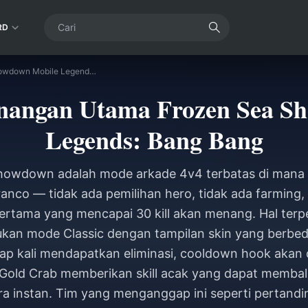
RD
Panduan Kemenangan Utama Frozen Sea Showdown Mobile Legends: Bang Bang
angan Utama Frozen Sea S
Legends: Bang Bang
howdown adalah mode arkade 4v4 terbatas di mana 
nco — tidak ada pemilihan hero, tidak ada farming, 
 pertama yang mencapai 30 kill akan menang. Hal terp
ukan mode Classic dengan tampilan skin yang berbeda
ap kali mendapatkan eliminasi, cooldown hook akan d
n Gold Crab memberikan skill acak yang dapat memba
a instan. Tim yang menganggap ini seperti pertand