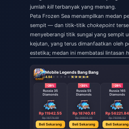
jumlah
kill
terbanyak yang menang.
Peta Frozen Sea menampilkan medan per
sempit — dan titik-titik
chokepoint
terse
menyeberangi titik sungai yang sempit u
kejutan, yang terus dimanfaatkan oleh
estetika; medan ini membatasi lintasan
h
Mobile Legends Bang Bang
4.94
528 terjual
-29%
-30%
-29%
Russia 35
Russia 55
Russia 165
Diamonds
Diamonds
Diamonds
Rp 11942.55
Rp 18740.61
Rp 56221.84
Rp 16774.69
Rp 26604.32
Rp 79298.52
Beli Sekarang
Beli Sekarang
Beli Sekarang