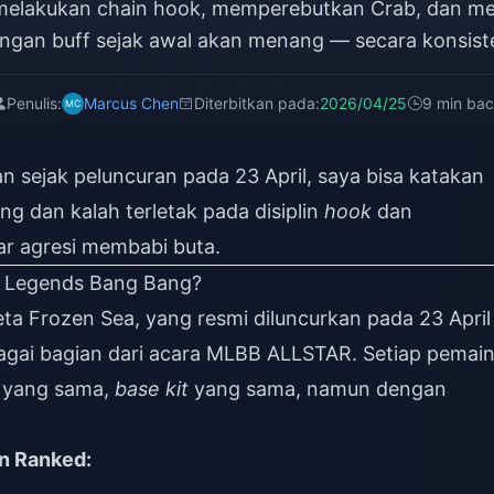
 melakukan chain hook, memperebutkan Crab, dan me
ngan buff sejak awal akan menang — secara konsist
Penulis:
Marcus Chen
Diterbitkan pada:
2026/04/25
9 min ba
 sejak peluncuran pada 23 April, saya bisa katakan
 dan kalah terletak pada disiplin
hook
dan
ar agresi membabi buta.
e Legends Bang Bang?
ta Frozen Sea, yang resmi diluncurkan pada 23 April
gai bagian dari acara MLBB ALLSTAR. Setiap pemain
 yang sama,
base kit
yang sama, namun dengan
n Ranked: