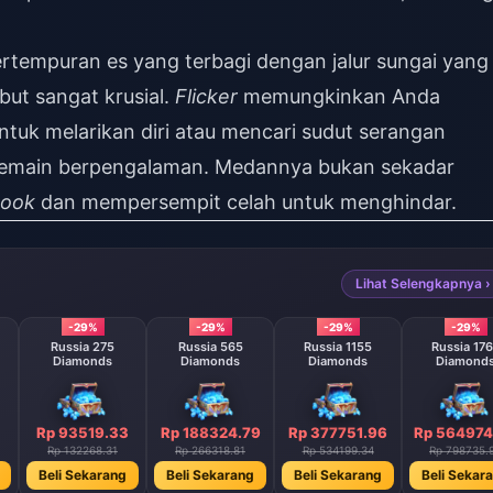
tempuran es yang terbagi dengan jalur sungai yang
but sangat krusial.
Flicker
memungkinkan Anda
ntuk melarikan diri atau mencari sudut serangan
 pemain berpengalaman. Medannya bukan sekadar
ook
dan mempersempit celah untuk menghindar.
Lihat Selengkapnya ›
-29%
-29%
-29%
-29%
Russia 275
Russia 565
Russia 1155
Russia 17
Diamonds
Diamonds
Diamonds
Diamond
Rp 93519.33
Rp 188324.79
Rp 377751.96
Rp 564974
Rp 132268.31
Rp 266318.81
Rp 534199.34
Rp 798735.
Beli Sekarang
Beli Sekarang
Beli Sekarang
Beli Sekar