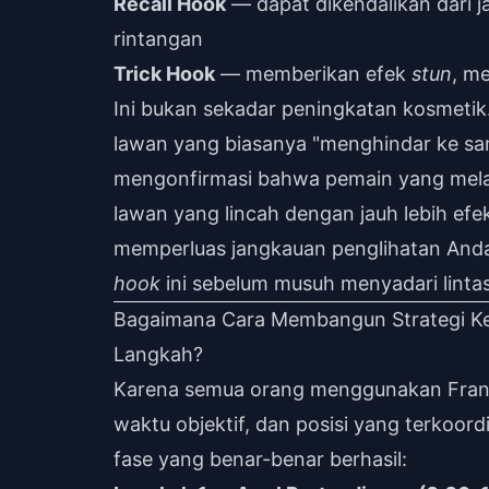
Recall Hook
— dapat dikendalikan dari j
rintangan
Trick Hook
— memberikan efek
stun
, m
Ini bukan sekadar peningkatan kosmetik
lawan yang biasanya "menghindar ke sa
mengonfirmasi bahwa pemain yang melat
lawan yang lincah dengan jauh lebih efek
memperluas jangkauan penglihatan And
hook
ini sebelum musuh menyadari linta
Bagaimana Cara Membangun Strategi K
Langkah?
Karena semua orang menggunakan Franco, 
waktu objektif, dan posisi yang terkoor
fase yang benar-benar berhasil: