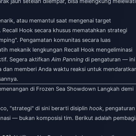
arak jauh setelah dilempar, bisa melengkung melewati
enarik, atau memantul saat mengenai target
. Recall Hook secara khusus mematahkan strategi
mping". Pengamatan komunitas secara luas
ih mekanik lengkungan Recall Hook mengeliminasi
tif. Segera aktifkan
Aim Panning
di pengaturan — ini
a dan memberi Anda waktu reaksi untuk mendaratka
sannya.
emenangan di Frozen Sea Showdown Langkah demi
"strategi" di sini berarti disiplin
hook
, pengaturan
dinasi — bukan komposisi tim. Berikut adalah pembag