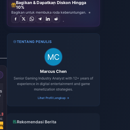
Bagikan & Dapatkan Diskon Hingga
10%
Bagikan untuk membuka roda keberuntungan.
TENTANG PENULIS
Marcus Chen
Senior Gaming Industry Analyst with 12+ years of
experience in digital entertainment and game
-29%
-36%
-36%
monetization strategies.
65
Russia 6000
Turkey 6146
Turkey 2645
s
Diamonds
Diamonds
Diamonds
Lihat Profil Lengkap →
.36
Rp 1883431.61
Rp 1496309.34
Rp 655370.26
95
Rp 2662471.54
Rp 2335962.29
Rp 1021951.35
Rekomendasi Berita
ang
Beli Sekarang
Beli Sekarang
Beli Sekarang