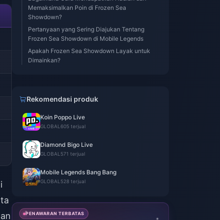
Memaksimalkan Poin di Frozen Sea
Showdown?
Pertanyaan yang Sering Diajukan Tentang
Frozen Sea Showdown di Mobile Legends
Apakah Frozen Sea Showdown Layak untuk
Dimainkan?
Rekomendasi produk
Koin Poppo Live
GLOBAL
605 terjual
Diamond Bigo Live
GLOBAL
571 terjual
Mobile Legends Bang Bang
GLOBAL
528 terjual
i
ta
gan
PENAWARAN TERBATAS