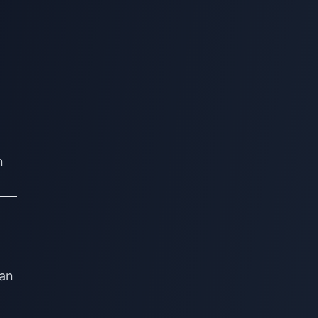
n
ian