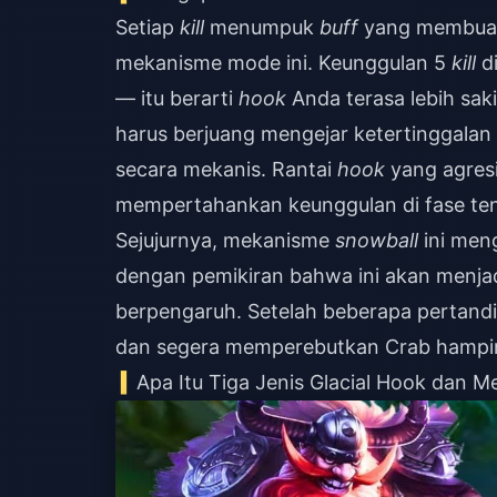
Setiap
kill
menumpuk
buff
yang membuat A
mekanisme mode ini. Keunggulan 5
kill
di
— itu berarti
hook
Anda terasa lebih sak
harus berjuang mengejar ketertinggalan
secara mekanis. Rantai
hook
yang agres
mempertahankan keunggulan di fase teng
Sejujurnya, mekanisme
snowball
ini meng
dengan pemikiran bahwa ini akan menja
berpengaruh. Setelah beberapa pertand
dan segera memperebutkan Crab hampir
Apa Itu Tiga Jenis Glacial Hook dan