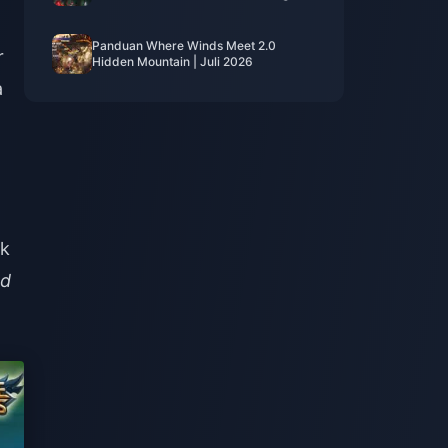
Mata Uang, & Prioritas
Panduan Where Winds Meet 2.0
r
Hidden Mountain | Juli 2026
a
ak
od