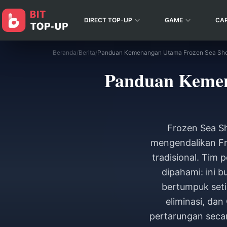
DIRECT TOP-UP
GAME
CA
Beranda
/
Berita
/
Panduan Kemen
Frozen Sea S
mengendalikan Fra
tradisional. Tim
dipahami: ini b
bertumpuk seti
eliminasi, da
pertarungan secar