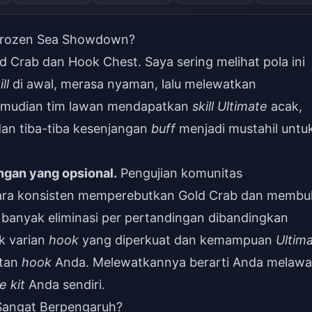
Frozen Sea Showdown?
 Crab dan Hook Chest. Saya sering melihat pola ini
ill
di awal, merasa nyaman, lalu melewatkan
emudian tim lawan mendapatkan
skill Ultimate
acak,
dan tiba-tiba kesenjangan
buff
menjadi mustahil untu
ngan yang opsional.
Pengujian komunitas
ara konsisten memperebutkan Gold Crab dan membu
anyak eliminasi per pertandingan dibandingkan
k varian
hook
yang diperkuat dan kemampuan
Ultim
atan
hook
Anda. Melewatkannya berarti Anda melaw
e kit
Anda sendiri.
 Sangat Berpengaruh?