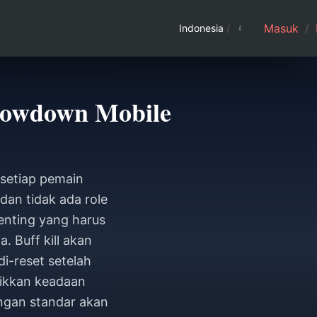
Masuk
/
Indonesia
/
howdown Mobile
setiap pemain
dan tidak ada role
enting yang harus
. Buff kill akan
i-reset setelah
likkan keadaan
ingan standar akan