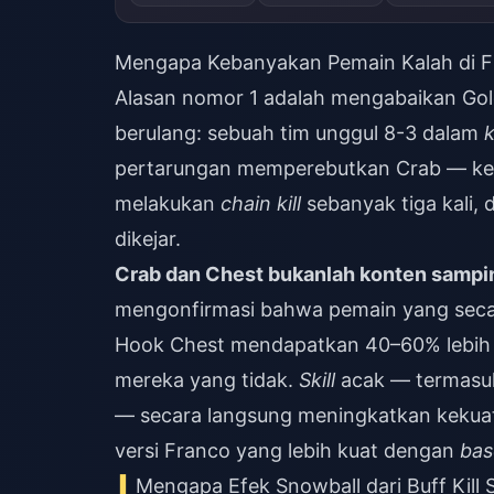
Mengapa Kebanyakan Pemain Kalah di 
Alasan nomor 1 adalah mengabaikan Gold
berulang: sebuah tim unggul 8-3 dalam
k
pertarungan memperebutkan Crab — k
melakukan
chain kill
sebanyak tiga kali, 
dikejar.
Crab dan Chest bukanlah konten sampi
mengonfirmasi bahwa pemain yang sec
Hook Chest mendapatkan 40–60% lebih b
mereka yang tidak.
Skill
acak — termasu
— secara langsung meningkatkan keku
versi Franco yang lebih kuat dengan
bas
Mengapa Efek Snowball dari Buff Kill