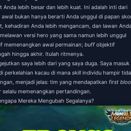
nda lebih besar dan lebih kuat. Ini adalah inti dari
 awal bukan hanya berarti Anda unggul di papan sko
it, kehadiran Anda lebih mengancam, dan lawan And
 melawan versi hero yang sama namun lebih unggul
if memenangkan awal permainan;
buff
objektif
ah hingga akhir. Itulah ritmenya.
ejutkan saya lebih dari yang saya duga. Saya masuk
di perkelahian kacau di mana
skill
individu hampir tid
ingan, menjadi jelas: tim yang mendapatkan
first blo
 selalu memenangkan pertandingan.
 Mengapa Mereka Mengubah Segalanya?