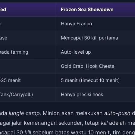
ked
Frozen Sea Showdown
r
Hanya Franco
ase
Mencapai 30 kill pertama
pada farming
Auto-level up
Gold Crab, Hook Chests
–25 menit
5 menit (timeout 10 menit)
ank/Carry/dll.)
Hanya presisi hook
 ada
jungle camp
. Minion akan melakukan
auto-push
d
agai jalur kemenangan sekunder, tetapi
kill
adalah ma
ncapai 30
kill
sebelum batas waktu 10 menit, tim den