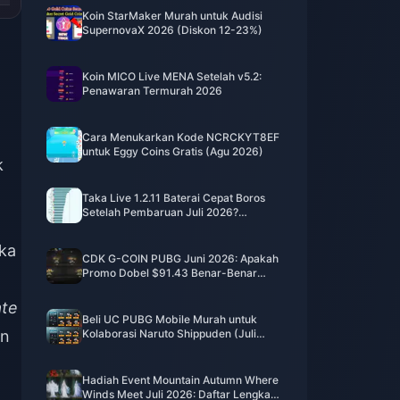
Koin StarMaker Murah untuk Audisi
SupernovaX 2026 (Diskon 12-23%)
Koin MICO Live MENA Setelah v5.2:
Penawaran Termurah 2026
Cara Menukarkan Kode NCRCKYT8EF
untuk Eggy Coins Gratis (Agu 2026)
k
Taka Live 1.2.11 Baterai Cepat Boros
Setelah Pembaruan Juli 2026?
Penyebab dan Cara Mengatasinya
ka
CDK G-COIN PUBG Juni 2026: Apakah
Promo Dobel $91.43 Benar-Benar
Layak?
ate
Beli UC PUBG Mobile Murah untuk
an
Kolaborasi Naruto Shippuden (Juli
2026): Biaya, Paket Terbaik & Top-Up
Aman
Hadiah Event Mountain Autumn Where
Winds Meet Juli 2026: Daftar Lengkap,