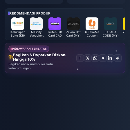
Madness" melebihi 2,5 juta, da
ar mengecam Nintendo karena
n jadwal rilis karya sebelumny
tidak melakukan apa pun terha
a telah diumumkan
dap tiruan jelek di toko
REKOMENDASI PRODUK
Kehidupan
MiFinity
Twitch Gift
Zalora Gift
U TakeMe
LAZADA
YY Li
Buku (KR)
eVoucher
Card CAD
Card (MY)
Coupon
CODE (MY)
Co
(USD)
PENAWARAN TERBATAS
Bagikan & Dapatkan Diskon
Hingga 10%
Bagikan untuk membuka roda
keberuntungan.