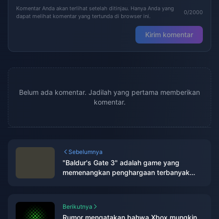
Komentar Anda akan terlihat setelah ditinjau. Hanya Anda yang
0/2000
dapat melihat komentar yang tertunda di browser ini.
Kirim komentar
Belum ada komentar. Jadilah yang pertama memberikan
komentar.
Sebelumnya
"Baldur's Gate 3" adalah game yang
memenangkan penghargaan terbanyak
tahun ini pada tahun 2023, dengan "Tears
of the Kingdom" yang kedua
Berikutnya
Rumor mengatakan bahwa Xbox mungkin