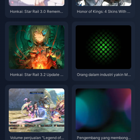
Honkai: Star Rail 3.0 Remembr
Honor of Kings: 4 Skins With Al
ance Trailblazer Guide
most Zero Pick Rate –It's hard t
o see again.
Honkai: Star Rail 3.2 Update –
Orang dalam industri yakin Mic
Don't Miss Out on Limited-Tim
rosoft akan mengadakan acara
e Stellar Jades and New Event
Xbox pada Januari tahun depa
s!
n
Volume penjualan "Legend of
Pengembang yang membongk