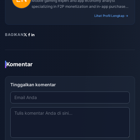
Mobile gaming expert and app economy analyst
specializing in F2P monetization and in-app purchase
trends.
Lihat Profil Lengkap →
BAGIKAN
Komentar
Tinggalkan komentar