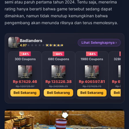
semi atau paruh pertama tahun 2024. Tentu saja, menerima
rating hanya berarti bahwa game tersebut sedang dapat
dimainkan, namun tidak menutup kemungkinan bahwa
pengembang akan menunda rilisnya dan terus memolesnya.
Badlanders
Lihat Selengkapnya ›
4.97
906 terjual
-44%
-44%
-44%
-44
300 Coupons
680 Coupons
1980 Coupons
3280 Co
Rp 67429.46
Rp 135226.38
Rp 406597.81
Rp 6779
Rp 120729.97
Rp 242066.25
Rp 727429.75
Rp 12127
Beli Sekarang
Beli Sekarang
Beli Sekarang
Beli Sek