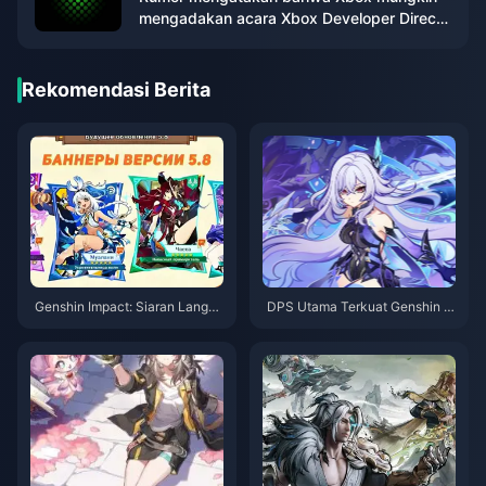
mengadakan acara Xbox Developer Direct
bulan ini
Rekomendasi Berita
Genshin Impact: Siaran Langsu
DPS Utama Terkuat Genshin I
ng 5.8 Dikonfirmasi! 300 Kode
mpact berdasarkan Elemen —
Primogem, Ringkasan Hadiah
Api yang Perkasa, Es yang Tak
Acara Lengkap – Dapatkan Le
Tertandingi!
bih dari 10.000 Primogem Grati
s!