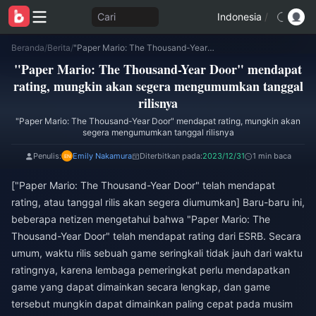
Cari
Indonesia
/
Beranda
/
Berita
/
"Paper Mario: The Thousand-Year Door" mendapat rating, mungkin akan segera mengumumkan tanggal rilisnya
"Paper Mario: The Thousand-Year Door" mendapat
rating, mungkin akan segera mengumumkan tanggal
rilisnya
"Paper Mario: The Thousand-Year Door" mendapat rating, mungkin akan
segera mengumumkan tanggal rilisnya
Penulis:
Emily Nakamura
Diterbitkan pada:
2023/12/31
1 min baca
["Paper Mario: The Thousand-Year Door" telah mendapat
rating, atau tanggal rilis akan segera diumumkan] Baru-baru ini,
beberapa netizen mengetahui bahwa "Paper Mario: The
Thousand-Year Door" telah mendapat rating dari ESRB. Secara
umum, waktu rilis sebuah game seringkali tidak jauh dari waktu
ratingnya, karena lembaga pemeringkat perlu mendapatkan
game yang dapat dimainkan secara lengkap, dan game
tersebut mungkin dapat dimainkan paling cepat pada musim