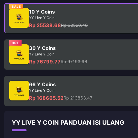
SALE
10 Y Coins
YY Live Y Coin
Rp 25538.68
Rp 32520.48
HOT
30 Y Coins
YY Live Y Coin
Rp 76799.77
Rp 97193.96
66 Y Coins
YY Live Y Coin
Rp 168665.52
Rp 213863.47
YY LIVE Y COIN PANDUAN ISI ULANG