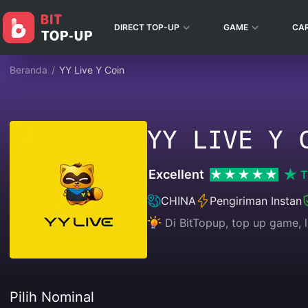
DIRECT TOP-UP
GAME
CA
Beranda
/
YY Live Y Coin
YY LIVE Y 
Excellent
T
CHINA
Pengiriman Instan
Di BitTopup, top up game, 
Pilih Nominal