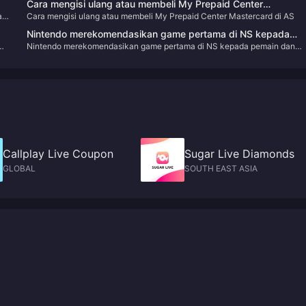
Cara mengisi ulang atau membeli My Prepaid Center
ah
Cara mengisi ulang atau membeli My Prepaid Center Mastercard di AS
Mastercard di AS
Nintendo merekomendasikan game pertama di NS kepada
Nintendo merekomendasikan game pertama di NS kepada pemain dan
pemain dan keluarganya
keluarganya
Callplay Live Coupon
Sugar Live Diamonds
GLOBAL
SOUTH EAST ASIA