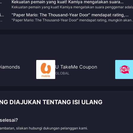
Kekuatan pemain yang kuat! Kamiya mengatakan suara
Kekuatan pemain yang kuat! Kamiya mengatakan suara penggemar adal
penggemar adalah sumber kebangkitan “Okami”
sumber kebangkitan “Okami”
i
"Paper Mario: The Thousand-Year Door" mendapat rating,
"Paper Mario: The Thousand-Year Door" mendapat rating, mungkin akan
mungkin akan segera mengumumkan tanggal rilisnya
segera mengumumkan tanggal rilisnya
Diamonds
U TakeMe Coupon
GLOBAL
ING DIAJUKAN TENTANG ISI ULANG
selesai?
rlambatan, silakan hubungi dukungan pelanggan kami.