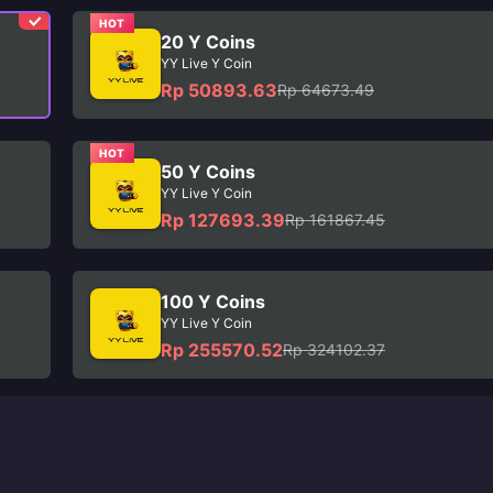
HOT
20 Y Coins
YY Live Y Coin
Rp 50893.63
Rp 64673.49
HOT
50 Y Coins
YY Live Y Coin
Rp 127693.39
Rp 161867.45
100 Y Coins
YY Live Y Coin
Rp 255570.52
Rp 324102.37