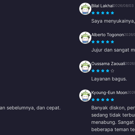
Bilal Lakhal
2026/08/03
Saya menyukainya,
Alberto Togonon
2026/
Jujur dan sangat 
Oussama Zaouali
2026
Layanan bagus.
Kyoung-Eun Moon
202
an sebelumnya, dan cepat.
Banyak diskon, pe
sedang tidak terbur
menabung. Sangat 
beberapa teman ten