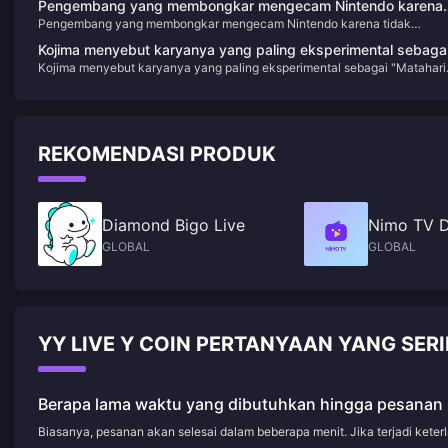
Pengembang yang membongkar mengecam Nintendo karena
Pengembang yang membongkar mengecam Nintendo karena tidak
tidak melakukan apa pun terhadap tiruan jelek di toko
melakukan apa pun terhadap tiruan jelek di toko
Kojima menyebut karyanya yang paling eksperimental sebaga
Kojima menyebut karyanya yang paling eksperimental sebagai "Matahari
"Matahari Kita", dan "OD" juga berbeda.
Kita", dan "OD" juga berbeda.
REKOMENDASI PRODUK
Diamond Bigo Live
Nimo TV 
GLOBAL
GLOBAL
YY LIVE Y COIN PERTANYAAN YANG SER
Berapa lama waktu yang dibutuhkan hingga pesanan 
Biasanya, pesanan akan selesai dalam beberapa menit. Jika terjadi kete