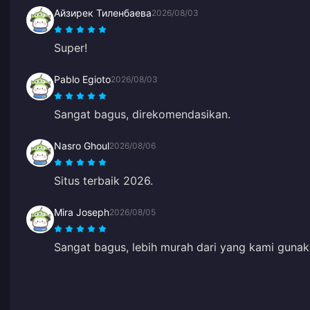
Айзирек Тиленбаева
2026/08/03
Super!
Pablo Egioto
2026/08/03
Sangat bagus, direkomendasikan.
Nasro Ghoul
2026/08/06
Situs terbaik 2026.
Mira Joseph
2026/08/05
Sangat bagus, lebih murah dari yang kami gunak