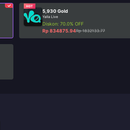
HOT
5,930 Gold
Yalla Live
Diskon: 70.0% OFF
Rp 834875.94
Rp 1832133.77