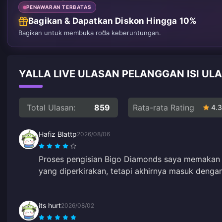
PENAWARAN TERBATAS
Bagikan & Dapatkan Diskon Hingga 10%
Bagikan untuk membuka roda keberuntungan.
YALLA LIVE ULASAN PELANGGAN ISI UL
Total Ulasan:
859
Rata-rata Rating
4.3
Hafiz Blattp
2026/08/06
Proses pengisian Bigo Diamonds saya memakan w
yang diperkirakan, tetapi akhirnya masuk denga
its hurt
2026/08/02