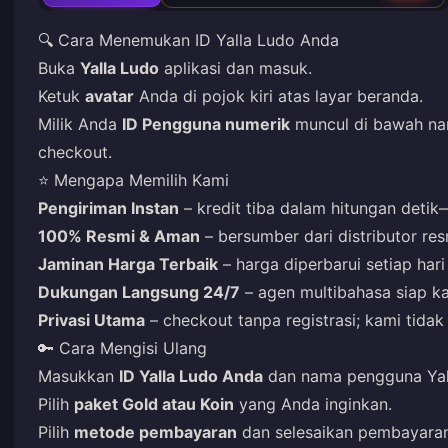
🔍 Cara Menemukan ID Yalla Ludo Anda
Buka
Yalla Ludo
aplikasi dan masuk.
Ketuk
avatar
Anda di pojok kiri atas layar beranda.
Milik Anda
ID Pengguna numerik
muncul di bawah nam
checkout.
⭐ Mengapa Memilih Kami
Pengiriman Instan
– kredit tiba dalam hitungan deti
100% Resmi & Aman
– bersumber dari distributor resm
Jaminan Harga Terbaik
– harga diperbarui setiap har
Dukungan Langsung 24/7
– agen multibahasa siap k
Privasi Utama
– checkout tanpa registrasi; kami tid
🔑 Cara Mengisi Ulang
Masukkan
ID Yalla Ludo Anda
dan nama pengguna Yall
Pilih
paket Gold atau Koin
yang Anda inginkan.
Pilih
metode pembayaran
dan selesaikan pembayaran