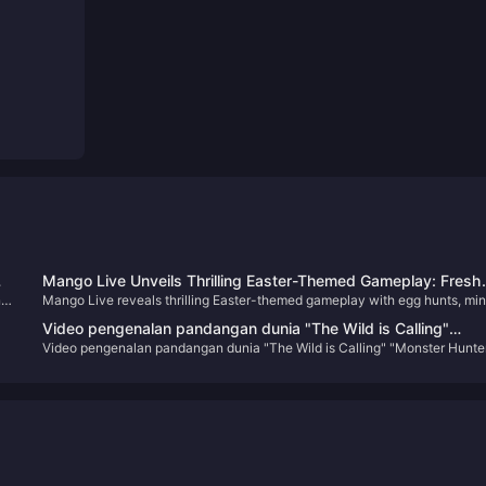
Mango Live Unveils Thrilling Easter-Themed Gameplay: Fresh
n
Mango Live reveals thrilling Easter-themed gameplay with egg hunts, min
Adventures and Non-Stop Surprises
games, and social events for non-stop festive fun in 2025.
Video pengenalan pandangan dunia "The Wild is Calling"
Video pengenalan pandangan dunia "The Wild is Calling" "Monster Hunte
ah
"Monster Hunter" dirilis
dirilis