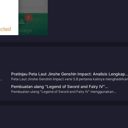
Pratinjau Peta Laut Jinshe Genshin Impact: Analisis Lengkap
Peta Laut Jinshe Genshin Impact versi 5.8 pertama kalinya menghadirka
Area Baru Versi 5.8
pulau permanen, dikombinasikan dengan pengungkapan latar belakang
Pembuatan ulang "Legend of Sword and Fairy IV"
n
Bennett dan debut karakter baru Nordkalen, menghadirkan pengalaman
Pembuatan ulang "Legend of Sword and Fairy IV" menggunakan
menggunakan pertarungan berbasis giliran, dan PV-nya adal
eksplorasi baru bagi pemain.
pertarungan berbasis giliran, dan PV-nya adalah layar kehidupan nyata
layar kehidupan nyata
n