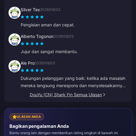
pembayarannya lancar dan diamond langsung
Silver Tex
2026/08/02
masuk.
Pengisian aman dan cepat.
Alberto Togonon
2026/08/05
Jujur dan sangat membantu.
Ale Pro
2026/08/03
Dukungan pelanggan yang baik: ketika ada masalah
mereka langsung merespons dan menyelesaikannya
untuk Anda.
DouYu (CN) Shark Fin Semua Ulasan
ULASAN ANDA
Bagikan pengalaman Anda
Bantu orang lain dengan memberikan rating singkat di bawah ini.