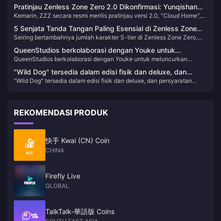
untuk Soukaku Youye & Alice, plus pengulangan dua DPS Disorder
peningkatan damage reaksi Mekar 120%-240%? Angka-angka ini
Pratinjau Zenless Zone Zero 2.0 Dikonfirmasi: Yunqishan
tingkat atas: Anby Demara dan Luna Yuecheng. Mari kita bahas cara
saja sudah membuat saya bersemangat.
Kemarin, ZZZ secara resmi merilis pratinjau versi 2.0, "Cloud Home",
Tiba!
memilih!
mengumumkan pembaruan ulang tahun yang akan datang.
5 Senjata Tanda Tangan Paling Esensial di Zenless Zone
Pembaruan ini memperkenalkan peta baru dari China. Mari kita lihat
Seiring bertambahnya jumlah karakter S-tier di Zenless Zone Zero,
Zero – Upgrade yang Mengubah Permainan yang Tidak
konten menarik apa yang dimiliki versi baru ini!
semakin banyak yang mulai mengandalkan mesin W ikonik mereka.
Boleh Anda Lewatkan!
QueenStudios berkolaborasi dengan Youke untuk
Beberapa karakter menerima peningkatan statistik besar, sementara
QueenStudios berkolaborasi dengan Youke untuk meluncurkan
meluncurkan patung patung "Black Myth: Wukong"
yang lain melihat perbaikan kelemahan utama dalam mekanik inti
patung patung "Black Myth: Wukong" Destiny Man 1/1
mereka. Lihatlah!
Destiny Man 1/1
"Wild Dog" tersedia dalam edisi fisik dan deluxe, dan
"Wild Dog" tersedia dalam edisi fisik dan deluxe, dan persyaratan
persyaratan konfigurasi PC untuk game tersebut telah
konfigurasi PC untuk game tersebut telah diumumkan
diumumkan
REKOMENDASI PRODUK
快手 Kwai (CN) Coin
CHINA
Firefly Live
GLOBAL
TalkTalk-華語版 Coins