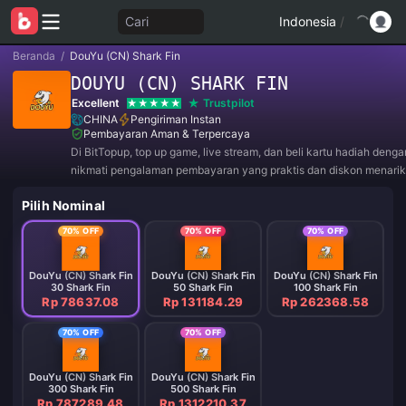
Cari
Indonesia
/
Beranda
/
DouYu (CN) Shark Fin
DOUYU (CN) SHARK FIN
Excellent
Trustpilot
CHINA
Pengiriman Instan
Pembayaran Aman & Terpercaya
Di BitTopup, top up game, live stream, dan beli kartu hadiah deng
nikmati pengalaman pembayaran yang praktis dan diskon menarik
Pilih Nominal
70% OFF
70% OFF
70% OFF
DouYu (CN) Shark Fin
DouYu (CN) Shark Fin
DouYu (CN) Shark Fin
30 Shark Fin
50 Shark Fin
100 Shark Fin
Rp 78637.08
Rp 131184.29
Rp 262368.58
70% OFF
70% OFF
DouYu (CN) Shark Fin
DouYu (CN) Shark Fin
300 Shark Fin
500 Shark Fin
Rp 787289.48
Rp 1312210.37