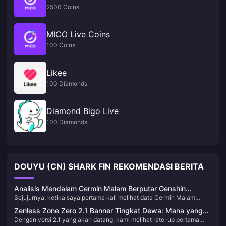
2500 Coins
MICO Live Coins
100 Coins
Likee
100 Diamonds
Diamond Bigo Live
100 Diamonds
DOUYU (CN) SHARK FIN REKOMENDASI BERITA
Analisis Mendalam Cermin Malam Berputar Genshin
Sejujurnya, ketika saya pertama kali melihat data Cermin Malam
Impact: Era Mekar Bulan Senjata Khusus Laouma
Berputar, saya langsung tahu—senjata ini akan mengubah aturan
Zenless Zone Zero 2.1 Banner Tingkat Dewa: Mana yang
main tim Mekar. 542 ATK Dasar dipadukan dengan 265 Elemental
Dengan versi 2.1 yang akan datang, kami melihat rate-up pertama
Harus Kamu Tarik—Anby atau Youye?
Mastery, ditambah skill "Nyanyian Doa Seribu Tahun" yang gila itu,