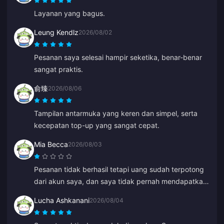
Layanan yang bagus.
Leung Kendlz
2026/08/02
Pesanan saya selesai hampir seketika, benar-benar
sangat praktis.
俞臻
2026/08/06
Tampilan antarmuka yang keren dan simpel, serta
kecepatan top-up yang sangat cepat.
Mia Becca
2026/08/03
Pesanan tidak berhasil tetapi uang sudah terpotong
dari akun saya, dan saya tidak pernah mendapatkan
email kegagalan pembayaran atau konfirmasi.
Lucha Ashkanani
2026/08/04
Layanan pelanggan juga tidak membantu, dan saya
rasa itu adalah bot karena tiba-tiba mulai berbicara