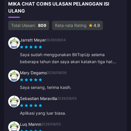
MIKA CHAT COINS ULASAN PELANGGAN ISI
ULANG
Total Ulasan:
809
Rata-rata Rating
4.9
Jarrett Meyer
2026/08/04
Saya sudah menggunakan BitTopUp selama
beberapa tahun dan saya akan katakan tiga hal:
saya tidak pernah mengalami masalah saat top-up;
Mary Degamo
2026/08/06
kecepatan pengirimannya mengalahkan semua yang
pernah saya coba; dan ini sangat simpel, cukup
Saya senang, terima kasih.
beberapa klik dan selesai. Ini membuat hidup lebih
mudah.
Sebastian Maravilla
2026/08/05
Aplikasi yang luar biasa.
Luq Mannn
2026/08/05