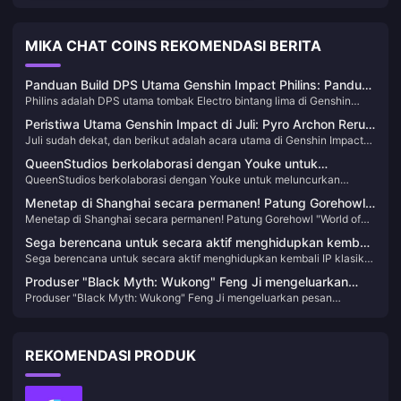
MIKA CHAT COINS REKOMENDASI BERITA
Panduan Build DPS Utama Genshin Impact Philins: Panduan
Philins adalah DPS utama tombak Electro bintang lima di Genshin
Build Output Electro Terkuat Versi 6.0
Impact versi 6.0, yang akan dirilis pada 10 September 2025.
Peristiwa Utama Genshin Impact di Juli: Pyro Archon Rerun,
Mekanisme intinya adalah status "Manifestasi Api Gelap" dan reaksi
Juli sudah dekat, dan berikut adalah acara utama di Genshin Impact
Banner 5.8 Dikonfirmasi, Debut Innefe
Electro-Charged, yang dikombinasikan dengan artefak Malam
yang patut dinantikan bulan ini.
Manifestasi Langit untuk mencapai output di lapangan yang sangat
QueenStudios berkolaborasi dengan Youke untuk
kuat. Sebagai editor yang telah mengikuti pengembangan karakter
QueenStudios berkolaborasi dengan Youke untuk meluncurkan
meluncurkan patung patung "Black Myth: Wukong"
Genshin Impact selama beberapa tahun, saya harus mengatakan
patung patung "Black Myth: Wukong" Destiny Man 1/1
Destiny Man 1/1
bahwa desain Philins benar-benar membuat saya terkesima. Kali ini,
Menetap di Shanghai secara permanen! Patung Gorehowl
miHoYo akhirnya mengisi kekosongan DPS utama tombak Electro—
Menetap di Shanghai secara permanen! Patung Gorehowl "World of
"World of Warcraft" menyelesaikan pemotongan pita di
sejujurnya, posisi ini sudah kosong terlalu lama.
Warcraft" menyelesaikan pemotongan pita di Kintetsu City Plaza
Kintetsu City Plaza
Sega berencana untuk secara aktif menghidupkan kembali
Sega berencana untuk secara aktif menghidupkan kembali IP klasik
IP klasik dan berusaha untuk kembali ke puncak industri
dan berusaha untuk kembali ke puncak industri game global
game global
Produser "Black Myth: Wukong" Feng Ji mengeluarkan
Produser "Black Myth: Wukong" Feng Ji mengeluarkan pesan
pesan menanggapi hal-hal terkait penghargaan TGA
menanggapi hal-hal terkait penghargaan TGA
REKOMENDASI PRODUK