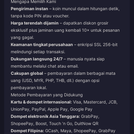
Mengapa Memilih Kami
Pengiriman instan
– koin muncul dalam hitungan detik,
tanpa kode PIN atau voucher.
Harga terendah dijamin
– dapatkan diskon grosir
eksklusif plus jaminan uang kembali 10× untuk pesanan
yang gagal.
Keamanan tingkat perusahaan
– enkripsi SSL 256-bit
melindungi setiap transaksi.
Dukungan langsung 24/7
– manusia nyata siap
membantu melalui chat atau email.
Cakupan global
– pembayaran dalam berbagai mata
uang (USD, MYR, PHP, THB, dll.) dengan opsi
pembayaran lokal.
Metode Pembayaran yang Didukung
Kartu & dompet internasional:
Visa, Mastercard, JCB,
UnionPay, PayPal, Apple Pay, Google Pay
Dompet elektronik Asia Tenggara:
GrabPay,
ShopeePay, Boost, Touch ’n Go, DuitNow QR
Dompet Filipina:
GCash, Maya, ShopeePay, GrabPay