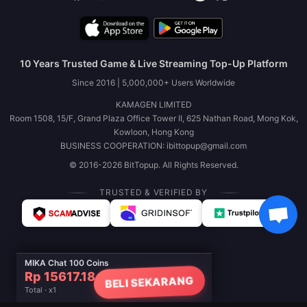
10 Years Trusted Game & Live Streaming Top-Up Platform
Since 2016 | 5,000,000+ Users Worldwide
KAMAGEN LIMITED
Room 1508, 15/F, Grand Plaza Office Tower II, 625 Nathan Road, Mong Kok,
Kowloon, Hong Kong
BUSINESS COOPERATION: ibittopup@gmail.com
© 2016-2026 BitTopup. All Rights Reserved.
TRUSTED & VERIFIED BY
MIKA Chat 100 Coins
Rp 15617.18
BELI SEKARANG
Total · x1