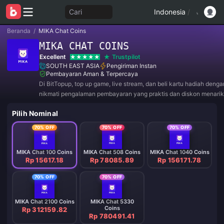
Cari
Indonesia
/
Beranda
/
MIKA Chat Coins
MIKA CHAT COINS
Excellent
Trustpilot
SOUTH EAST ASIA
Pengiriman Instan
Pembayaran Aman & Terpercaya
Di BitTopup, top up game, live stream, dan beli kartu hadiah deng
nikmati pengalaman pembayaran yang praktis dan diskon menarik
Pilih Nominal
70% OFF
70% OFF
70% OFF
MIKA Chat 100 Coins
MIKA Chat 508 Coins
MIKA Chat 1040 Coins
Rp 15617.18
Rp 78085.89
Rp 156171.78
70% OFF
70% OFF
MIKA Chat 2100 Coins
MIKA Chat 5330
Coins
Rp 312159.82
Rp 780491.41