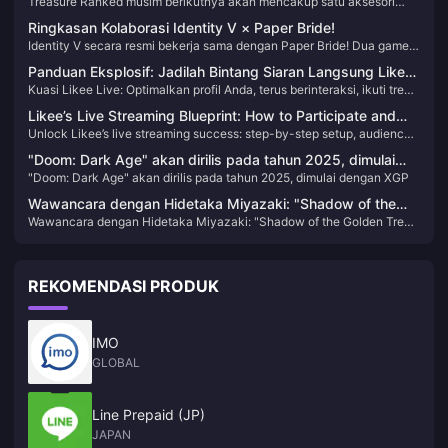
Treasure Ranked musim berikutnya akan mencakup satu aksesori
Memuaskan — Dia Sekarang Pangeran Es!
emas dan dua aksesori ungu. Hermit akhirnya mendapatkan aksesori
Ringkasan Kolaborasi Identity V × Paper Bride!
emas, dan itu menampilkan efek khusus pada serangan, jejak kaki,
Identity V secara resmi bekerja sama dengan Paper Bride! Dua game
garis koneksi, dan kebangkitan!
horor dengan gaya yang sangat berbeda—apa jenis percikan yang
Panduan Eksplosif: Jadilah Bintang Siaran Langsung Likee
akan muncul saat mereka bertabrakan?
Kuasi Likee Live: Optimalkan profil Anda, terus berinteraksi, ikuti tren,
dalam Semalam dengan Teknik Sederhana dan Langsung!
dan berkembang dari nol hingga menjadi pahlawan—tanpa
Likee’s Live Streaming Blueprint: How to Participate and
perlengkapan mewah!
Unlock Likee’s live streaming success: step-by-step setup, audience-
Become a High-Earning Creator
building tactics, and monetization strategies to become a high-
"Doom: Dark Age" akan dirilis pada tahun 2025, dimulai
earning creator.
"Doom: Dark Age" akan dirilis pada tahun 2025, dimulai dengan XGP
dengan XGP
Wawancara dengan Hidetaka Miyazaki: "Shadow of the
Wawancara dengan Hidetaka Miyazaki: "Shadow of the Golden Tree"
Golden Tree" adalah DLC terbesar di masa lalu, dan
adalah DLC terbesar di masa lalu, dan pekerjaan pengembangannya
pekerjaan pengembangannya belum selesai
belum selesai
REKOMENDASI PRODUK
IMO
GLOBAL
Line Prepaid (JP)
JAPAN