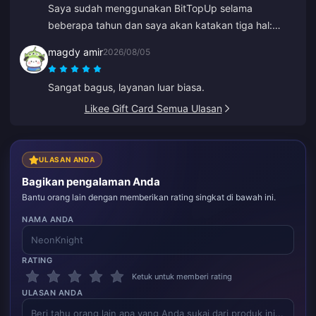
Saya sudah menggunakan BitTopUp selama
beberapa tahun dan saya akan katakan tiga hal:
saya tidak pernah mengalami masalah saat top-up;
magdy amir
2026/08/05
kecepatan pengirimannya mengalahkan semua yang
pernah saya coba; dan ini sangat simpel, cukup
Sangat bagus, layanan luar biasa.
beberapa klik dan selesai. Ini membuat hidup lebih
Likee Gift Card Semua Ulasan
mudah.
ULASAN ANDA
Bagikan pengalaman Anda
Bantu orang lain dengan memberikan rating singkat di bawah ini.
NAMA ANDA
RATING
Ketuk untuk memberi rating
ULASAN ANDA