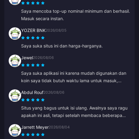
Saya mencoba top-up nominal minimum dan berhasil.
Masuk secara instan.
YOZER BNK
2026/08/05
Saya suka situs ini dan harga-harganya.
Jewel
2026/08/06
Saya suka aplikasi ini karena mudah digunakan dan
koin saya tidak butuh waktu lama untuk masuk,
langsung muncul saat itu juga. Terima kasih untuk
Abdul Rouf
2026/08/06
aplikasi ini!
Situs yang bagus untuk isi ulang. Awalnya saya ragu
apakah ini asli, tetapi setelah membaca beberapa
ulasan, saya membeli dalam jumlah kecil. Masuk
Jarrett Meyer
2026/08/04
dalam waktu kurang dari 2 menit, jadi saya sangat
senang.