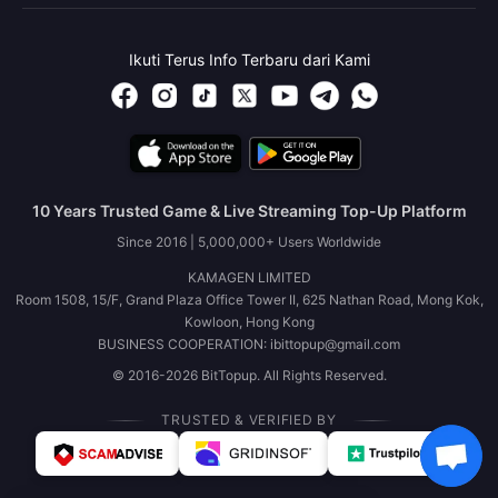
Ikuti Terus Info Terbaru dari Kami
10 Years Trusted Game & Live Streaming Top-Up Platform
Since 2016 | 5,000,000+ Users Worldwide
KAMAGEN LIMITED
Room 1508, 15/F, Grand Plaza Office Tower II, 625 Nathan Road, Mong Kok,
Kowloon, Hong Kong
BUSINESS COOPERATION: ibittopup@gmail.com
© 2016-2026 BitTopup. All Rights Reserved.
TRUSTED & VERIFIED BY