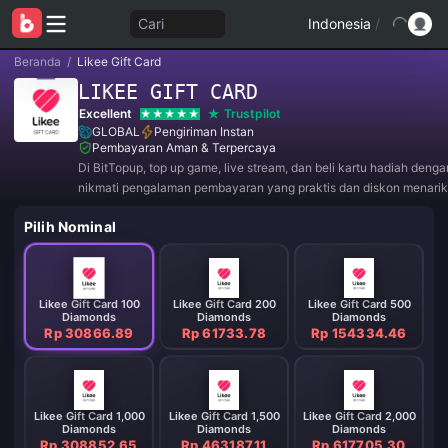
Cari
Indonesia
/
Beranda
/
Likee Gift Card
LIKEE GIFT CARD
Excellent
Trustpilot
GLOBAL
Pengiriman Instan
Pembayaran Aman & Terpercaya
Di BitTopup, top up game, live stream, dan beli kartu hadiah deng
nikmati pengalaman pembayaran yang praktis dan diskon menarik
Pilih Nominal
Likee Gift Card 100
Likee Gift Card 200
Likee Gift Card 500
Diamonds
Diamonds
Diamonds
Rp 30866.89
Rp 61733.78
Rp 154334.46
Likee Gift Card 1,000
Likee Gift Card 1,500
Likee Gift Card 2,000
Diamonds
Diamonds
Diamonds
Rp 308852.65
Rp 463187.11
Rp 617705.30