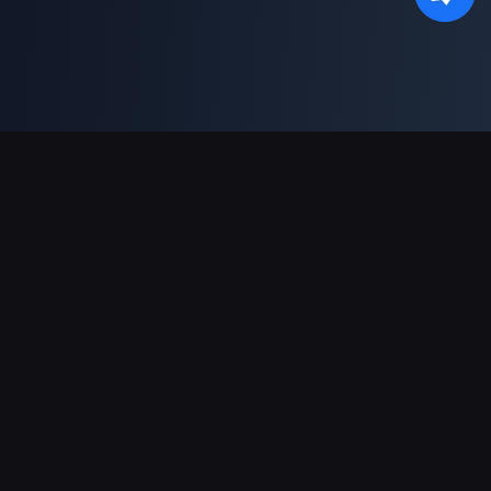
Dukungan Pembayaran
Mitra
Genshin Impact Wiki
Honkai: Star Rail WIKI
Zenless Zone Zero WIKI
PUBG Mobile WIKI
BitTopup News