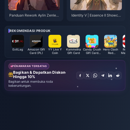
Panduan Rework Aylin Zenless
Identity V | Essence II Showcas
Zone Zero 2.0 – Mesin W, Disk
e Dalam Game Telah Hadir! Ski
Drive & Komposisi Tim Terbaik
n Sorcerer Menerima Ulasan B
eragam!!
REKOMENDASI PRODUK
ExitLag
Amazon Gift
YY Live Y
Kammelna
Candy Crush
Hero Clash
Rewa
Card (PL)
Coin
Gift Card
Gift Card
Red
Maste
(US)
Diamonds
U
PENAWARAN TERBATAS
Bagikan & Dapatkan Diskon
Hingga 10%
Bagikan untuk membuka roda
keberuntungan.