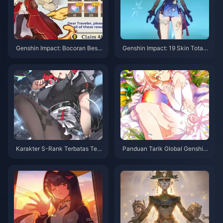
Genshin Impact: Bocoran Besa
Genshin Impact: 19 Skin Total,
r Sebelum 5.8! Mekanisme Ekk
9 Tersedia Gratis – Skin Efek K
oife Tipe Api Terungkap, Info B
husus Kembali Setelah Tiga Ve
aru tentang Cryo Archon!
rsi Utama?
Karakter S-Rank Terbatas Terb
Panduan Tarik Global Genshin
aik 0+0 di Zenless Zone Zero
Impact 5.7 – Haruskah Anda M
— Nilai Maksimal！
emilih Skirk atau Pyro Archon?