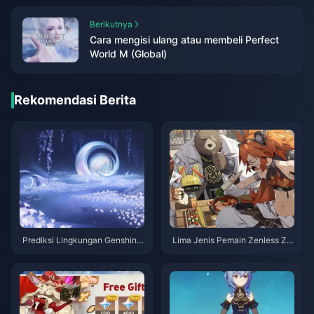
Berikutnya
Cara mengisi ulang atau membeli Perfect
World M (Global)
Rekomendasi Berita
Prediksi Lingkungan Genshin I
Lima Jenis Pemain Zenless Zo
mpact 6.0 Nordkalen: Elemen
ne Zero: Casual vs Meta — Ka
Air Menjadi Inti Versi? Analisis
mu yang Mana?
Mendalam Lautan Keheningan,
Posisi DPS Dendro, dan Ekosis
tem Tim