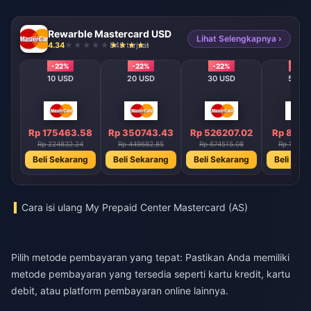
Rewarble Mastercard USD
Lihat Selengkapnya ›
4.34
848 terjual
-22%
-22%
-22%
-22%
10 USD
20 USD
30 USD
50 U
Rp 175463.58
Rp 350743.43
Rp 526207.02
Rp 8771
Rp 224832.24
Rp 449682.85
Rp 674515.08
Rp 11241
Beli Sekarang
Beli Sekarang
Beli Sekarang
Beli Sek
Cara isi ulang My Prepaid Center Mastercard (AS)
Pilih metode pembayaran yang tepat: Pastikan Anda memiliki
metode pembayaran yang tersedia seperti kartu kredit, kartu
debit, atau platform pembayaran online lainnya.