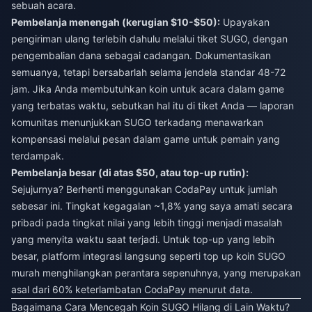
sebuah acara.
Pembelanja menengah (kerugian $10-$50):
Upayakan
pengiriman ulang terlebih dahulu melalui tiket SUGO, dengan
pengembalian dana sebagai cadangan. Dokumentasikan
semuanya, tetapi bersabarlah selama jendela standar 48-72
jam. Jika Anda membutuhkan koin untuk acara dalam game
yang terbatas waktu, sebutkan hal itu di tiket Anda — laporan
komunitas menunjukkan SUGO terkadang menawarkan
kompensasi melalui pesan dalam game untuk pemain yang
terdampak.
Pembelanja besar (di atas $50, atau top-up rutin):
Sejujurnya? Berhenti menggunakan CodaPay untuk jumlah
sebesar ini. Tingkat kegagalan ~1,8% yang saya amati secara
pribadi pada tingkat nilai yang lebih tinggi menjadi masalah
yang menyita waktu saat terjadi. Untuk top-up yang lebih
besar, platform integrasi langsung seperti
top up koin SUGO
murah
menghilangkan perantara sepenuhnya, yang merupakan
asal dari 60% keterlambatan CodaPay menurut data.
Bagaimana Cara Mencegah Koin SUGO Hilang di Lain Waktu?