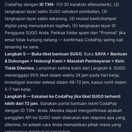
CodaPay dengan
ID TXN-
(12-20 karakter alfanumerik), (2)
tangkapan layar saldo SUGO sebelum pembelian, (3)
tangkapan layar saldo sekarang, (4) mutasi bank/dompet
digital yang menunjukkan tagihan, (5) tangkapan layar ID
Pengguna SUGO Anda. Periksa folder spam dan "Promosi" jika
email tidak kunjung datang — konfirmasi CodaPay sering kali
tersaring ke sana.
Langkah 5 — Buka tiket bantuan SUGO.
Buka
SAYA > Bantuan
& Dukungan > Hubungi Kami > Masalah Pembayaran > Koin
Tidak Diterima
. Lampirkan kelima bukti dari Langkah 4. SUGO
menanggapi 90% tiket dalam waktu 24 jam pada hari kerja;
investigasi standar selesai dalam 48-72 jam, kasus rumit dalam
5-7 hari kerja.
Langkah 6 — Eskalasi ke CodaPay jika tiket SUGO terhenti
lebih dari 72 jam.
Gunakan portal bantuan resmi CodaPay
dengan ID TXN- Anda. Mereka dapat mengonfirmasi apakah
panggilan API ke SUGO telah dilakukan dan respons apa yang
diterima. Ini adalah cara Anda memastikan pihak mana yang
sebenarnya melakukan kesalahan.