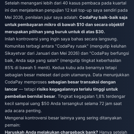
Setelah menangani lebih dari 40 kasus pembaca pada kuartal
ini dan menjalankan pengujian 12 kali top-up saya sendiri pada
Mei 2026, penilaian jujur saya adalah:
CodaPay baik-baik saja
untuk pembayaran mikro di bawah $10 dan secara objektif
merupakan pilihan yang buruk untuk di atas $30.
Inilah kontroversi yang ingin saya bahas secara langsung.
Komunitas terbagi antara "CodaPay rusak" (mengutip keluhan
Sikayetvar dari Januari dan Mei 2026) dan "CodaPay berfungsi
baik, Anda saja yang salah" (mengutip tingkat keberhasilan
85% di bawah 5 menit). Kedua kubu ada benarnya tetapi
sebagian besar meleset dari poin utamanya. Data menunjukkan
CodaPay memproses
sebagian besar transaksi dengan
lancar
— tetapi
risiko kegagalannya terlalu tinggi untuk
pembelian bernilai besar
. Tingkat kegagalan 1,8% terdengar
kecil sampai uang $50 Anda tersangkut selama 72 jam saat
ada acara penting.
Mengenai kontroversi besar lainnya yang sering ditanyakan
pemain:
Haruskah Anda melakukan chargeback bank?
Hanya setelah