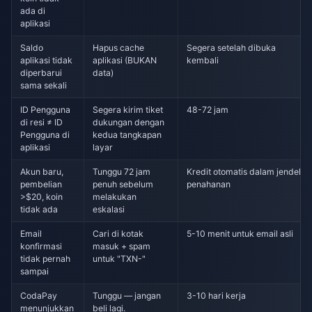
ada di
aplikasi
Saldo
Hapus cache
Segera setelah dibuka
aplikasi tidak
aplikasi (BUKAN
kembali
diperbarui
data)
sama sekali
ID Pengguna
Segera kirim tiket
48-72 jam
di resi ≠ ID
dukungan dengan
Pengguna di
kedua tangkapan
aplikasi
layar
Akun baru,
Tunggu 72 jam
Kredit otomatis dalam jendela
pembelian
penuh sebelum
penahanan
>$20, koin
melakukan
tidak ada
eskalasi
Email
Cari di kotak
5-10 menit untuk email asli
konfirmasi
masuk + spam
tidak pernah
untuk "TXN-"
sampai
CodaPay
Tunggu — jangan
3-10 hari kerja
menunjukkan
beli lagi.