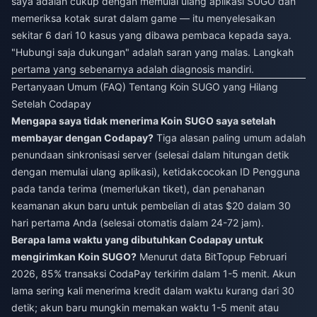
saya adalah cukup dengan memulai ulang aplikasi SUGO dan
memeriksa kotak surat dalam game — itu menyelesaikan
sekitar 6 dari 10 kasus yang dibawa pembaca kepada saya.
"Hubungi saja dukungan" adalah saran yang malas. Langkah
pertama yang sebenarnya adalah diagnosis mandiri.
Pertanyaan Umum (FAQ) Tentang Koin SUGO yang Hilang
Setelah Codapay
Mengapa saya tidak menerima Koin SUGO saya setelah
membayar dengan Codapay?
Tiga alasan paling umum adalah
penundaan sinkronisasi server (selesai dalam hitungan detik
dengan memulai ulang aplikasi), ketidakcocokan ID Pengguna
pada tanda terima (memerlukan tiket), dan penahanan
keamanan akun baru untuk pembelian di atas $20 dalam 30
hari pertama Anda (selesai otomatis dalam 24-72 jam).
Berapa lama waktu yang dibutuhkan Codapay untuk
mengirimkan Koin SUGO?
Menurut data BitTopup Februari
2026, 85% transaksi CodaPay terkirim dalam 1-5 menit. Akun
lama sering kali menerima kredit dalam waktu kurang dari 30
detik; akun baru mungkin memakan waktu 1-5 menit atau