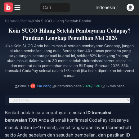
Cari
Indonesia
/
Beranda
/
Berita
/
Koin SUGO Hilang Setelah Pembayaran Codapay? Panduan Lengkap Pemulihan Mei 2026
Koin SUGO Hilang Setelah Pembayaran Codapay?
Panduan Lengkap Pemulihan Mei 2026
Jika Koin SUGO Anda belum masuk setelah pembayaran Codapay, jangan
lakukan pembelian ulang dulu. Berdasarkan 40+ kasus pembaca yang
saya tangani secara pribadi kuartal ini, sekitar 82% koin yang "hilang"
akan masuk dalam waktu 30 menit setelah sinkronisasi server selesai —
dan menurut data pemecahan masalah BitTopup Februari 2026, 85%
transaksi CodaPay selesai dalam 1-5 menit jika tidak diperlukan intervensi
manual.
Penulis:
Lisa Wang
Diterbitkan pada:
2026/06/01
16 min baca
Daftar Isi
Berikut adalah cara cepatnya: temukan
ID transaksi
berawalan TXN
Anda di email konfirmasi CodaPay (biasanya
masuk dalam 5-10 menit), ambil tangkapan layar (screenshot)
saldo Anda sebelum dan sesudah pembelian, dan pastikan ID