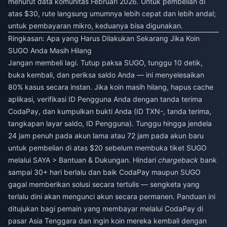
menurut data komunitas Februari 2026. Untuk pembelian di
atas $30, rute langsung umumnya lebih cepat dan lebih andal;
untuk pembayaran mikro, keduanya bisa digunakan.
Ringkasan: Apa yang Harus Dilakukan Sekarang Jika Koin
SUGO Anda Masih Hilang
Jangan membeli lagi. Tutup paksa SUGO, tunggu 10 detik,
buka kembali, dan periksa saldo Anda — ini menyelesaikan
80% kasus secara instan. Jika koin masih hilang, hapus cache
aplikasi, verifikasi ID Pengguna Anda dengan tanda terima
CodaPay, dan kumpulkan bukti Anda (ID TXN-, tanda terima,
tangkapan layar saldo, ID Pengguna). Tunggu hingga jendela
24 jam penuh pada akun lama atau 72 jam pada akun baru
untuk pembelian di atas $20 sebelum membuka tiket SUGO
melalui SAYA > Bantuan & Dukungan. Hindari
chargeback
bank
sampai 30+ hari berlalu dan baik CodaPay maupun SUGO
gagal memberikan solusi secara tertulis — sengketa yang
terlalu dini akan mengunci akun secara permanen. Panduan ini
ditujukan bagi pemain yang membayar melalui CodaPay di
pasar Asia Tenggara dan ingin koin mereka kembali dengan