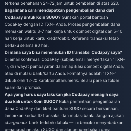
terkena penahanan 24-72 jam untuk pembelian di atas $20.
Bagaimana cara mendapatkan pengembalian dana dari
Codapay untuk Koin SUGO?
Gunakan portal bantuan
CodaPay dengan ID TXN- Anda. Proses pengembalian dana
memakan waktu 3-7 hari kerja untuk dompet digital dan 5-10
hari kerja untuk kartu kredit/debit. Referensi transaksi tetap
berlaku selama 90 hari.
Di mana saya bisa menemukan ID transaksi Codapay saya?
Di email konfirmasi CodaPay (subjek email menyertakan "TXN-
"), di riwayat pembayaran dalam aplikasi dompet digital Anda,
atau di mutasi bank/kartu Anda. Formatnya adalah "TXN-"
diikuti oleh 12-20 karakter alfanumerik. Selalu periksa folder
spam dan promosi.
Apa yang harus saya lakukan jika Codapay menagih saya
dua kali untuk Koin SUGO?
Buka permintaan pengembalian
dana CodaPay dan tiket bantuan SUGO secara bersamaan,
lampirkan kedua ID transaksi dan mutasi bank. Jangan ajukan
chargeback
bank terlebih dahulu — ini berisiko menyebabkan
penangguhan akun SUGO dan alur pengembalian dana