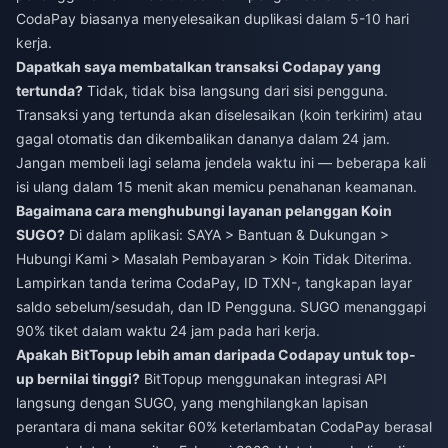
CodaPay biasanya menyelesaikan duplikasi dalam 5-10 hari
kerja.
Dapatkah saya membatalkan transaksi Codapay yang
tertunda?
Tidak, tidak bisa langsung dari sisi pengguna.
Transaksi yang tertunda akan diselesaikan (koin terkirim) atau
gagal otomatis dan dikembalikan dananya dalam 24 jam.
Jangan membeli lagi selama jendela waktu ini — beberapa kali
isi ulang dalam 15 menit akan memicu penahanan keamanan.
Bagaimana cara menghubungi layanan pelanggan Koin
SUGO?
Di dalam aplikasi: SAYA > Bantuan & Dukungan >
Hubungi Kami > Masalah Pembayaran > Koin Tidak Diterima.
Lampirkan tanda terima CodaPay, ID TXN-, tangkapan layar
saldo sebelum/sesudah, dan ID Pengguna. SUGO menanggapi
90% tiket dalam waktu 24 jam pada hari kerja.
Apakah BitTopup lebih aman daripada Codapay untuk top-
up bernilai tinggi?
BitTopup menggunakan integrasi API
langsung dengan SUGO, yang menghilangkan lapisan
perantara di mana sekitar 60% keterlambatan CodaPay berasal