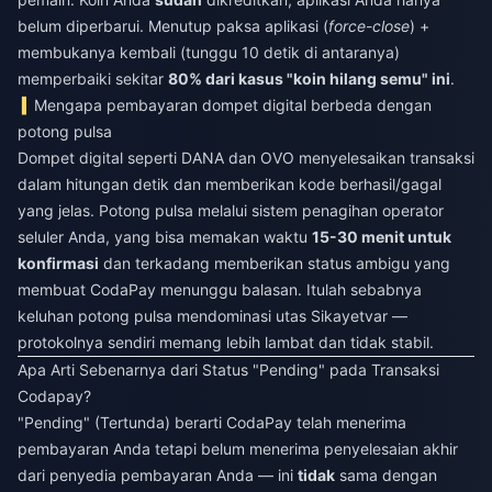
belum diperbarui. Menutup paksa aplikasi (
force-close
) +
membukanya kembali (tunggu 10 detik di antaranya)
memperbaiki sekitar
80% dari kasus "koin hilang semu" ini
.
Mengapa pembayaran dompet digital berbeda dengan
potong pulsa
Dompet digital seperti DANA dan OVO menyelesaikan transaksi
dalam hitungan detik dan memberikan kode berhasil/gagal
yang jelas. Potong pulsa melalui sistem penagihan operator
seluler Anda, yang bisa memakan waktu
15-30 menit untuk
konfirmasi
dan terkadang memberikan status ambigu yang
membuat CodaPay menunggu balasan. Itulah sebabnya
keluhan potong pulsa mendominasi utas Sikayetvar —
protokolnya sendiri memang lebih lambat dan tidak stabil.
Apa Arti Sebenarnya dari Status "Pending" pada Transaksi
Codapay?
"Pending" (Tertunda) berarti CodaPay telah menerima
pembayaran Anda tetapi belum menerima penyelesaian akhir
dari penyedia pembayaran Anda — ini
tidak
sama dengan