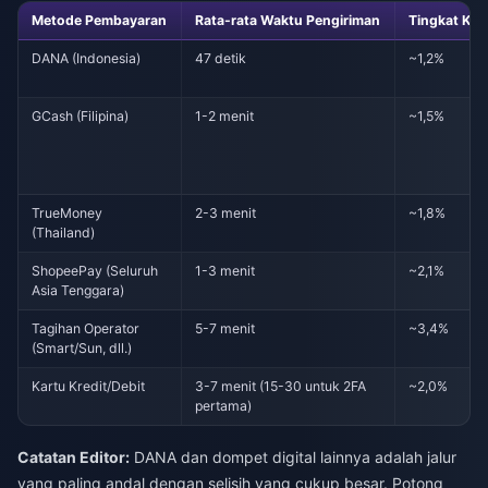
Metode Pembayaran
Rata-rata Waktu Pengiriman
Tingkat Keg
DANA (Indonesia)
47 detik
~1,2%
GCash (Filipina)
1-2 menit
~1,5%
TrueMoney
2-3 menit
~1,8%
(Thailand)
ShopeePay (Seluruh
1-3 menit
~2,1%
Asia Tenggara)
Tagihan Operator
5-7 menit
~3,4%
(Smart/Sun, dll.)
Kartu Kredit/Debit
3-7 menit (15-30 untuk 2FA
~2,0%
pertama)
Catatan Editor:
DANA dan dompet digital lainnya adalah jalur
yang paling andal dengan selisih yang cukup besar. Potong