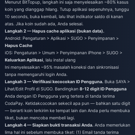
Menurut BitTopup, langkah ini saja menyelesaikan ~80% kasus
koin yang dianggap hilang. Tutup aplikasi sepenuhnya, tunggu
10 seconds, buka kembali, lalu lihat indikator saldo di kanan
atas. Jika koin sudah ada, Anda selesai.
Langkah 2 — Hapus cache aplikasi (bukan data).
Android: Pengaturan > Aplikasi > SUGO > Penyimpanan >
Hapus Cache
iOS: Pengaturan > Umum > Penyimpanan iPhone > SUGO >
Keluarkan Aplikasi
, lalu instal ulang
Ini menyelesaikan ~95% masalah koneksi dan sinkronisasi
tanpa memengaruhi login Anda.
Langkah 3 — Verifikasi kecocokan ID Pengguna.
Buka SAYA >
Lihat/Edit Profil di SUGO. Bandingkan
8-12 digit ID Pengguna
Anda dengan ID Pengguna yang tertera di tanda terima
CodaPay. Ketidakcocokan sekecil apa pun — bahkan satu digit
— berarti koin terkirim ke tempat lain dan Anda perlu membuka
tiket, bukan mencoba membeli lagi.
Langkah 4 — Siapkan bukti transaksi Anda.
Anda memerlukan
lima hal ini sebelum membuka tiket: (1) Email tanda terima