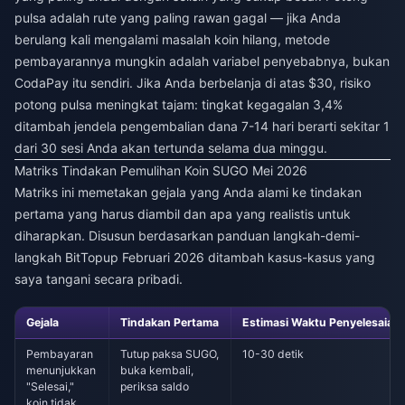
pulsa adalah rute yang paling rawan gagal — jika Anda
berulang kali mengalami masalah koin hilang, metode
pembayarannya mungkin adalah variabel penyebabnya, bukan
CodaPay itu sendiri. Jika Anda berbelanja di atas $30, risiko
potong pulsa meningkat tajam: tingkat kegagalan 3,4%
ditambah jendela pengembalian dana 7-14 hari berarti sekitar 1
dari 30 sesi Anda akan tertunda selama dua minggu.
Matriks Tindakan Pemulihan Koin SUGO Mei 2026
Matriks ini memetakan gejala yang Anda alami ke tindakan
pertama yang harus diambil dan apa yang realistis untuk
diharapkan. Disusun berdasarkan panduan langkah-demi-
langkah BitTopup Februari 2026 ditambah kasus-kasus yang
saya tangani secara pribadi.
Gejala
Tindakan Pertama
Estimasi Waktu Penyelesaian
Pembayaran
Tutup paksa SUGO,
10-30 detik
menunjukkan
buka kembali,
"Selesai,"
periksa saldo
koin tidak