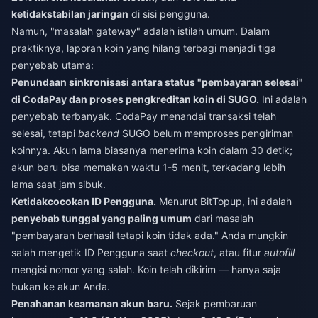
ketidakstabilan jaringan
di sisi pengguna.
Namun, "masalah gateway" adalah istilah umum. Dalam
praktiknya, laporan koin yang hilang terbagi menjadi tiga
penyebab utama:
Penundaan sinkronisasi antara status "pembayaran selesai"
di CodaPay dan proses pengkreditan koin di SUGO.
Ini adalah
penyebab terbanyak. CodaPay menandai transaksi telah
selesai, tetapi
backend
SUGO belum memproses pengiriman
koinnya. Akun lama biasanya menerima koin dalam 30 detik;
akun baru bisa memakan waktu 1-5 menit, terkadang lebih
lama saat jam sibuk.
Ketidakcocokan ID Pengguna.
Menurut BitTopup, ini adalah
penyebab tunggal yang paling umum
dari masalah
"pembayaran berhasil tetapi koin tidak ada." Anda mungkin
salah mengetik ID Pengguna saat
checkout
, atau fitur
autofill
mengisi nomor yang salah. Koin telah dikirim — hanya saja
bukan ke akun Anda.
Penahanan keamanan akun baru.
Sejak pembaruan