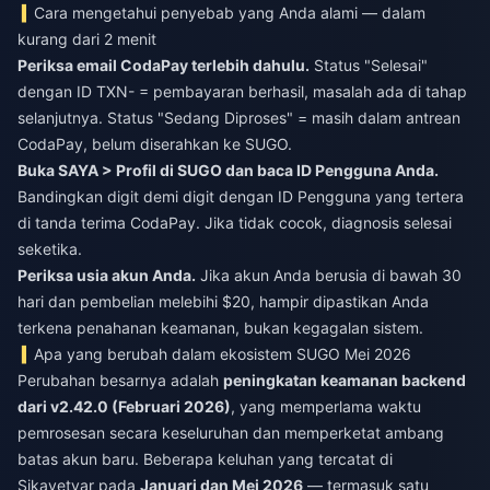
Cara mengetahui penyebab yang Anda alami — dalam
kurang dari 2 menit
Periksa email CodaPay terlebih dahulu.
Status "Selesai"
dengan ID TXN- = pembayaran berhasil, masalah ada di tahap
selanjutnya. Status "Sedang Diproses" = masih dalam antrean
CodaPay, belum diserahkan ke SUGO.
Buka SAYA > Profil di SUGO dan baca ID Pengguna Anda.
Bandingkan digit demi digit dengan ID Pengguna yang tertera
di tanda terima CodaPay. Jika tidak cocok, diagnosis selesai
seketika.
Periksa usia akun Anda.
Jika akun Anda berusia di bawah 30
hari dan pembelian melebihi $20, hampir dipastikan Anda
terkena penahanan keamanan, bukan kegagalan sistem.
Apa yang berubah dalam ekosistem SUGO Mei 2026
Perubahan besarnya adalah
peningkatan keamanan backend
dari v2.42.0 (Februari 2026)
, yang memperlama waktu
pemrosesan secara keseluruhan dan memperketat ambang
batas akun baru. Beberapa keluhan yang tercatat di
Sikayetvar pada
Januari dan Mei 2026
— termasuk satu