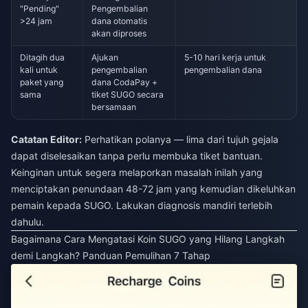
"Pending"
Pengembalian
>24 jam
dana otomatis
akan diproses
Ditagih dua
Ajukan
5-10 hari kerja untuk
kali untuk
pengembalian
pengembalian dana
paket yang
dana CodaPay +
sama
tiket SUGO secara
bersamaan
Catatan Editor:
Perhatikan polanya — lima dari tujuh gejala
dapat diselesaikan tanpa perlu membuka tiket bantuan.
Keinginan untuk segera melaporkan masalah inilah yang
menciptakan penundaan 48-72 jam yang kemudian dikeluhkan
pemain kepada SUGO. Lakukan diagnosis mandiri terlebih
dahulu.
Bagaimana Cara Mengatasi Koin SUGO yang Hilang Langkah
demi Langkah? Panduan Pemulihan 7 Tahap