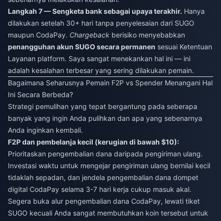
Langkah 7 — Sengketa bank sebagai upaya terakhir.
Hanya
dilakukan setelah 30+ hari tanpa penyelesaian dari SUGO
maupun CodaPay.
Chargeback
berisiko menyebabkan
penangguhan akun SUGO secara permanen
sesuai Ketentuan
Layanan platform. Saya sangat menekankan hal ini — ini
adalah kesalahan terbesar yang sering dilakukan pemain.
Bagaimana Seharusnya Pemain F2P vs Spender Menangani Hal
Ini Secara Berbeda?
Strategi pemulihan yang tepat bergantung pada seberapa
banyak yang ingin Anda pulihkan dan apa yang sebenarnya
Anda inginkan kembali.
F2P dan pembelanja kecil (kerugian di bawah $10):
Prioritaskan pengembalian dana daripada pengiriman ulang.
Investasi waktu untuk mengejar pengiriman ulang bernilai kecil
tidaklah sepadan, dan jendela pengembalian dana dompet
digital CodaPay selama 3-7 hari kerja cukup masuk akal.
Segera buka alur pengembalian dana CodaPay, lewati tiket
SUGO kecuali Anda sangat membutuhkan koin tersebut untuk