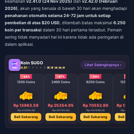
keamanan
v2.41.0 (24 Nov 2025)
dan
v2.42.0 (Februari
2026)
, akun yang berusia di bawah 30 hari akan menghadapi
penahanan otomatis selama 24-72 jam untuk setiap
pembelian di atas $20 USD
, ditambah batas maksimal
6.250
koin per transaksi
dalam 30 hari pertama tersebut. Pemain
sering tidak menyadari hal ini karena tidak ada peringatan di
dalam aplikasi.
Koin SUGO
Lihat Selengkapnya ›
4.91
632 terjual
-34%
-47%
-34%
-40
1200 Coins
2400 Coins
6250 Coins
12500 C
Rp 13963.59
Rp 25354.95
Rp 70552.90
Rp 1300
Rp 21294.48
Rp 47751.82
Rp 107446.18
Rp 21516
Beli Sekarang
Beli Sekarang
Beli Sekarang
Beli Sek