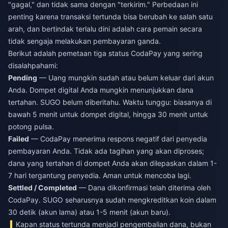
"gagal," dan tidak sama dengan "terkirim." Perbedaan ini
penting karena transaksi tertunda bisa berubah ke salah satu
arah, dan bertindak terlalu dini adalah cara pemain secara
tidak sengaja melakukan pembayaran ganda.
Berikut adalah pemetaan tiga status CodaPay yang sering
disalahpahami:
Pending
— Uang mungkin sudah atau belum keluar dari akun
Anda. Dompet digital Anda mungkin menunjukkan dana
tertahan. SUGO belum diberitahu. Waktu tunggu: biasanya di
bawah 5 menit untuk dompet digital, hingga 30 menit untuk
potong pulsa.
Failed
— CodaPay menerima respons negatif dari penyedia
pembayaran Anda. Tidak ada tagihan yang akan diproses;
dana yang tertahan di dompet Anda akan dilepaskan dalam 1-
7 hari tergantung penyedia. Aman untuk mencoba lagi.
Settled / Completed
— Dana dikonfirmasi telah diterima oleh
CodaPay. SUGO seharusnya sudah mengkreditkan koin dalam
30 detik (akun lama) atau 1-5 menit (akun baru).
Kapan status tertunda menjadi pengembalian dana, bukan