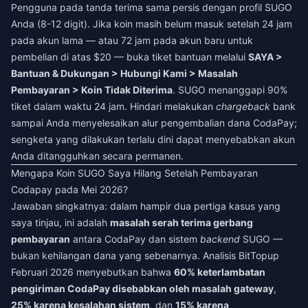
Pengguna pada tanda terima sama persis dengan profil SUGO
Anda (8-12 digit). Jika koin masih belum masuk setelah 24 jam
pada akun lama — atau 72 jam pada akun baru untuk
pembelian di atas $20 — buka tiket bantuan melalui
SAYA >
Bantuan & Dukungan > Hubungi Kami > Masalah
Pembayaran > Koin Tidak Diterima
. SUGO menanggapi 90%
tiket dalam waktu 24 jam. Hindari melakukan
chargeback
bank
sampai Anda menyelesaikan alur pengembalian dana CodaPay;
sengketa yang dilakukan terlalu dini dapat menyebabkan akun
Anda ditangguhkan secara permanen.
Mengapa Koin SUGO Saya Hilang Setelah Pembayaran
Codapay pada Mei 2026?
Jawaban singkatnya: dalam hampir dua pertiga kasus yang
saya tinjau, ini adalah
masalah serah terima gerbang
pembayaran
antara CodaPay dan sistem
backend
SUGO —
bukan kehilangan dana yang sebenarnya. Analisis BitTopup
Februari 2026 menyebutkan bahwa
60% keterlambatan
pengiriman CodaPay disebabkan oleh masalah gateway
,
25% karena kesalahan sistem
, dan
15% karena