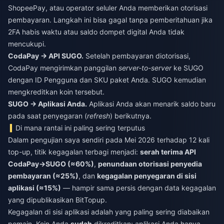
ShopeePay, atau operator seluler Anda memberikan otorisasi
pembayaran. Langkah ini bisa gagal tanpa pemberitahuan jika
2FA habis waktu atau saldo dompet digital Anda tidak
mencukupi.
CodaPay → API SUGO.
Setelah pembayaran diotorisasi,
CodaPay mengirimkan panggilan
server-to-server
ke SUGO
dengan ID Pengguna dan SKU paket Anda. SUGO kemudian
mengkreditkan koin tersebut.
SUGO → Aplikasi Anda.
Aplikasi Anda akan menarik saldo baru
pada saat penyegaran (
refresh
) berikutnya.
Di mana rantai ini paling sering terputus
Dalam pengujian saya sendiri pada Mei 2026 terhadap 12 kali
top-up, titik kegagalan terbagi menjadi:
serah terima API
CodaPay→SUGO (≈60%)
,
penundaan otorisasi penyedia
pembayaran (≈25%)
, dan
kegagalan penyegaran di sisi
aplikasi (≈15%)
— hampir sama persis dengan data kegagalan
yang dipublikasikan BitTopup.
Kegagalan di sisi aplikasi adalah yang paling sering diabaikan
pemain. Koin Anda
sudah
dikreditkan; aplikasi Anda hanya