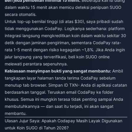
Beri jeda pembelian minimal 15 menit.
Beberapa kali isi ulang
dalam waktu 15 menit akan memicu deteksi penipuan SUGO
secara otomatis.
Untuk top-up bernilai tinggi (di atas $30), saya pribadi sudah
tidak menggunakan CodaPay. Logikanya sederhana: platform
integrasi langsung mengkreditkan koin dalam waktu sekitar 30
detik dengan jaminan pengiriman, sementara CodaPay rata-
rata 1-5 menit dengan risiko kegagalan ~1,8%. Jika Anda ingin
jalur langsung yang terverifikasi,
beli koin SUGO online
melewati perantara sepenuhnya.
Kebiasaan menyimpan bukti yang sangat membantu:
Ambil
tangkapan layar halaman tanda terima CodaPay sebelum
menutup tab browser. Simpan ID TXN- Anda di aplikasi catatan
berdasarkan tanggal. Teruskan email CodaPay ke folder
khusus. Semua ini mungkin terasa tidak penting sampai Anda
membutuhkannya — dan saat itu terjadi, ini akan sangat
membantu.
Ulasan Jujur Saya: Apakah Codapay Masih Layak Digunakan
untuk Koin SUGO di Tahun 2026?