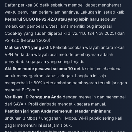
Daftar periksa 30 detik sebelum membeli dapat menghemat
waktu pemulihan berjam-jam nantinya. Lakukan ini setiap kali:
Perbarui SUGO ke v2.42.0 atau yang lebih baru
sebelum
melakukan pembelian. Versi lama memiliki bug integrasi
CodaPay yang sudah diperbaiki di v2.41.0 (24 Nov 2025) dan
v2.42.0 (Februari 2026).
Matikan VPN yang aktif.
Ketidakcocokan wilayah antara lokasi
VPN Anda dan wilayah asal metode pembayaran adalah
penyebab kegagalan yang sering terjadi.
Aktifkan mode pesawat selama 10 detik
sebelum
checkout
untuk menyegarkan status jaringan. Langkah ini saja
memperbaiki ~80% keterlambatan pembayaran terkait jaringan
menurut BitTopup.
Verifikasi ID Pengguna Anda
dengan menyalin dan menempel
dari SAYA > Profil daripada mengetik secara manual.
Pastikan jaringan Anda memenuhi standar minimum
:
unduhan 3 Mbps / unggahan 1 Mbps. Wi-Fi publik sering kali
gagal memenuhi ini saat jam sibuk.